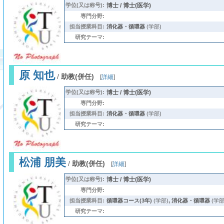
学位(又は称号):
博士 / 博士(医学)
専門分野:
担当授業科目:
消化器・循環器
(学部)
研究テーマ:
原 知也
/
助教(併任)
[
詳細
]
学位(又は称号):
博士 / 博士(医学)
専門分野:
担当授業科目:
消化器・循環器
(学部)
研究テーマ:
松浦 朋美
/
助教(併任)
[
詳細
]
学位(又は称号):
博士 / 博士(医学)
専門分野:
担当授業科目:
循環器コース(3年)
(学部)
,
消化器・循環器
(学部
研究テーマ: