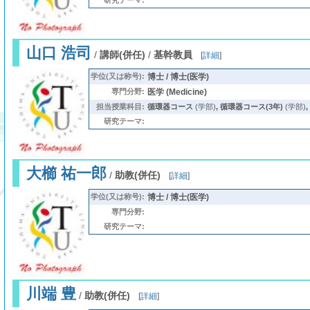
研究テーマ:
山口 浩司
/
講師(併任)
/
基幹教員
[
詳細
]
学位(又は称号):
博士 / 博士(医学)
専門分野:
医学 (Medicine)
担当授業科目:
循環器コース
(学部)
,
循環器コース(3年)
(学部)
,
研究テーマ:
大櫛 祐一郎
/
助教(併任)
[
詳細
]
学位(又は称号):
博士 / 博士(医学)
専門分野:
研究テーマ:
川端 豊
/
助教(併任)
[
詳細
]