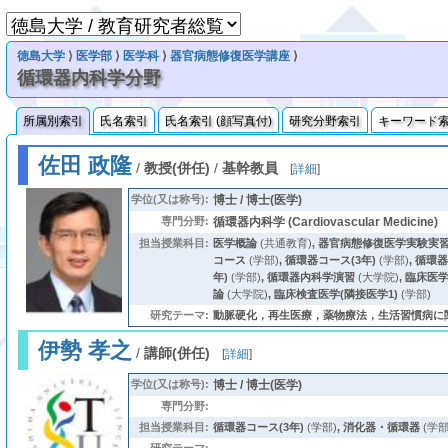
徳島大学
⟩
医学部
⟩
医学科
⟩
器官病態修復医学講座
⟩
循環器内科学分野
所属別索引
氏名索引
氏名索引 (顔写真付)
研究分野索引
キーワード
佐田 政隆
/
教授(併任)
/
基幹教員
[
詳細
]
学位(又は称号):
博士 / 博士(医学)
専門分野:
循環器内科学 (Cardiovascular Medicine)
担当授業科目:
医学概論
(共通教育)
,
器官病態修復医学実験実
コース
(学部)
,
循環器コース(3年)
(学部)
,
循環器
年)
(学部)
,
循環器内科学演習
(大学院)
,
臨床医
論
(大学院)
,
臨床検査医学(隣接医学1)
(学部)
研究テーマ:
動脈硬化，再生医療，薬物療法，生活習慣病に
伊勢 孝之
/
講師(併任)
[
詳細
]
学位(又は称号):
博士 / 博士(医学)
専門分野:
担当授業科目:
循環器コース(3年)
(学部)
,
消化器・循環器
(学部