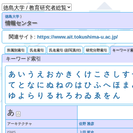
徳島大学
⟩
情報センター
関連サイト:
https://www.ait.tokushima-u.ac.jp/
所属別索引
氏名索引
氏名索引 (顔写真付)
研究分野索引
キーワード
キーワード索引
あ
い
う
え
お
か
き
く
け
こ
さ
し
す
て
と
な
に
ぬ
ね
の
は
ひ
ふ
へ
ほ
ま
ゆ
よ
ら
り
る
れ
ろ
わ
ゐ
ゑ
を
ん
あ
アーキテクチャ
佐野 雅彦
ISMS
上田 哲史