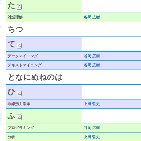
た
対話理解
谷岡 広樹
ち
つ
て
データマイニング
谷岡 広樹
テキストマイニング
谷岡 広樹
と
な
に
ぬ
ね
の
は
ひ
非線形力学系
上田 哲史
ふ
プログラミング
谷岡 広樹
分岐
上田 哲史