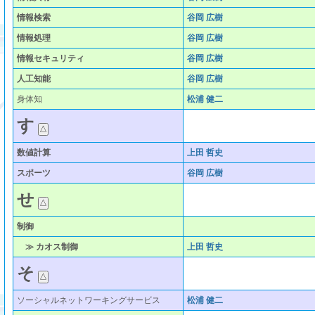
情報検索
谷岡 広樹
情報処理
谷岡 広樹
情報セキュリティ
谷岡 広樹
人工知能
谷岡 広樹
身体知
松浦 健二
す
数値計算
上田 哲史
スポーツ
谷岡 広樹
せ
制御
≫ カオス制御
上田 哲史
そ
ソーシャルネットワーキングサービス
松浦 健二