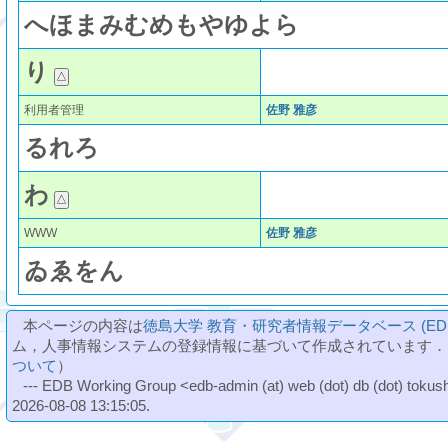
へ
ほ
ま
み
む
め
も
や
ゆ
よ
ら
り
利用者管理
佐野 雅彦
る
れ
ろ
わ
WWW
佐野 雅彦
ゐ
ゑ
を
ん
本ページの内容は
徳島大学 教育・研究者情報データベース (ED
ム，人事情報システムの登録情報に基づいて作成されています．
ついて
）
--- EDB Working Group <edb-admin (at) web (dot) db (dot) tokushi
2026-08-08 13:15:05.