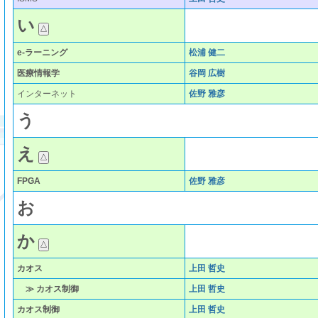
い
e-ラーニング
松浦 健二
医療情報学
谷岡 広樹
インターネット
佐野 雅彦
う
え
FPGA
佐野 雅彦
お
か
カオス
上田 哲史
≫ カオス制御
上田 哲史
カオス制御
上田 哲史