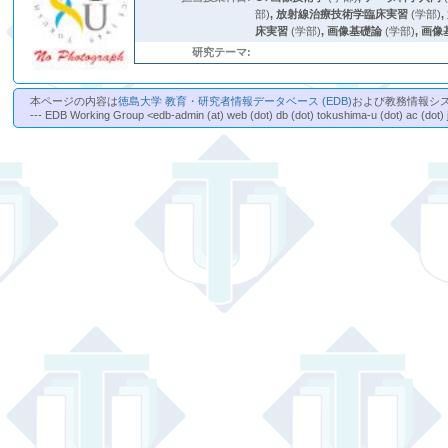
部)
,
放射線治療技術学臨床実習
(学部)
,
床実習
(学部)
,
画像基礎論
(学部)
,
画像
研究テーマ:
本ページの内容は
徳島大学 教育・研究者情報データベース (EDB)
および教務情報シ
--- EDB Working Group <edb-admin (at) web (dot) db (dot) tokushima-u (dot) ac (dot) 