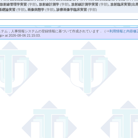
放射線管理学実習
(学部)
,
放射線計測学
(学部)
,
放射線計測学実習
(学部)
,
放射臨床実習(出
基礎論実習
(学部)
,
画像病態学
(学部)
,
診療画像学臨床実習
(学部)
ステム，人事情報システムの登録情報に基づいて作成されています．（⇒
利用情報と内容修
jp> at 2026-08-06 21:15:03.