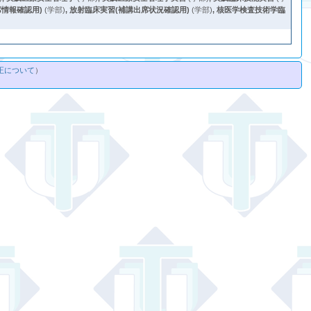
席情報確認用)
(学部)
,
放射臨床実習(補講出席状況確認用)
(学部)
,
核医学検査技術学臨
正について
）