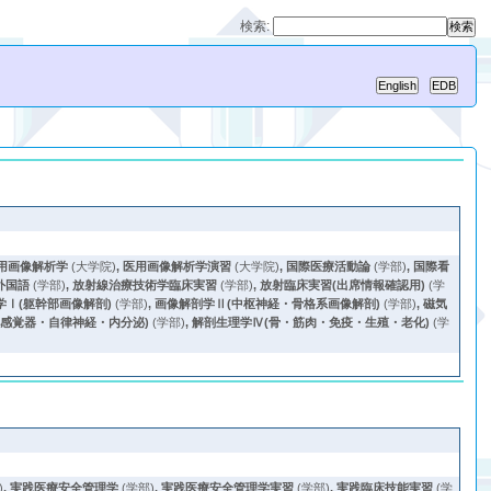
検索:
用画像解析学
(大学院)
,
医用画像解析学演習
(大学院)
,
国際医療活動論
(学部)
,
国際看
外国語
(学部)
,
放射線治療技術学臨床実習
(学部)
,
放射臨床実習(出席情報確認用)
(学
学Ⅰ(躯幹部画像解剖)
(学部)
,
画像解剖学Ⅱ(中枢神経・骨格系画像解剖)
(学部)
,
磁気
・感覚器・自律神経・内分泌)
(学部)
,
解剖生理学Ⅳ(骨・筋肉・免疫・生殖・老化)
(学
)
,
実践医療安全管理学
(学部)
,
実践医療安全管理学実習
(学部)
,
実践臨床技能実習
(学