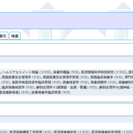
索引
検索
)
,
ヘルスアセスメント特論
(大学院)
,
保健学概論
(学部)
,
医用情報科学特別研究
(大学院)
,
医
)
,
実践医療安全管理学
(学部)
,
実践医療安全管理学実習
(学部)
,
実践臨床画像学
(学部)
,
専門
)
(学部)
,
核医学検査技術学臨床実習
(学部)
,
画像検査学
(学部)
,
画像病態学
(学部)
,
画像解剖
)
,
臨床画像検査学
(学部)
,
解剖生理学Ⅱ(循環器・血液・腎臓)
(学部)
,
解剖生理学Ⅲ(脳神経
眼底撮影検査)
(学部)
,
診療画像学臨床実習
(学部)
(学部)
,
医用画像機器工学実習
(学部)
,
医用画像解析学
(大学院)
,
医用画像解析学演習
(大学院