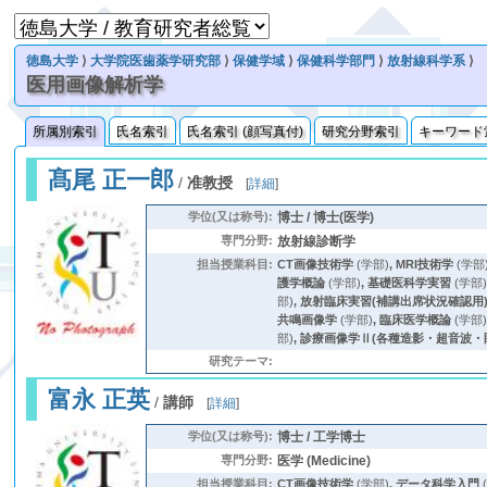
徳島大学
⟩
大学院医歯薬学研究部
⟩
保健学域
⟩
保健科学部門
⟩
放射線科学系
⟩
医用画像解析学
所属別索引
氏名索引
氏名索引 (顔写真付)
研究分野索引
キーワード
髙尾 正一郎
/
准教授
[
詳細
]
学位(又は称号):
博士 / 博士(医学)
専門分野:
放射線診断学
担当授業科目:
CT画像技術学
(学部)
,
MRI技術学
(学部
護学概論
(学部)
,
基礎医科学実習
(学部
部)
,
放射臨床実習(補講出席状況確認用
共鳴画像学
(学部)
,
臨床医学概論
(学部
部)
,
診療画像学Ⅱ(各種造影・超音波・
研究テーマ:
富永 正英
/
講師
[
詳細
]
学位(又は称号):
博士 / 工学博士
専門分野:
医学 (Medicine)
担当授業科目:
CT画像技術学
(学部)
,
データ科学入門