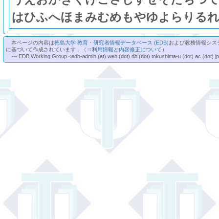
は
ひ
ふ
へ
ほ
ま
み
む
め
も
や
ゆ
よ
ら
り
る
本ページの内容は
徳島大学 教育・研究者情報データベース (EDB)
および教務情報シス
に基づいて作成されています．（⇒
利用情報と内容修正について
）
--- EDB Working Group <edb-admin (at) web (dot) db (dot) tokushima-u (dot) ac (dot) j