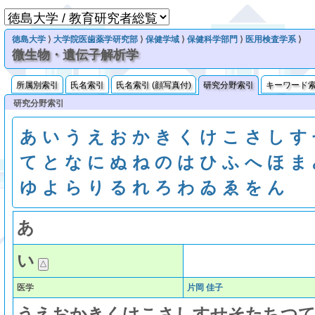
徳島大学
⟩
大学院医歯薬学研究部
⟩
保健学域
⟩
保健科学部門
⟩
医用検査学系
⟩
微生物・遺伝子解析学
所属別索引
氏名索引
氏名索引 (顔写真付)
研究分野索引
キーワード
研究分野索引
あ
い
う
え
お
か
き
く
け
こ
さ
し
す
て
と
な
に
ぬ
ね
の
は
ひ
ふ
へ
ほ
ま
ゆ
よ
ら
り
る
れ
ろ
わ
ゐ
ゑ
を
ん
あ
い
医学
片岡 佳子
う
え
お
か
き
く
け
こ
さ
し
す
せ
そ
た
ち
つ