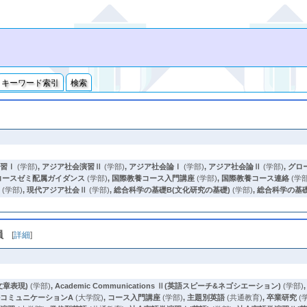
キーワード索引
検索
演習Ⅰ
(学部)
,
アジア社会演習Ⅱ
(学部)
,
アジア社会論Ⅰ
(学部)
,
アジア社会論Ⅱ
(学部)
,
グロ
コースゼミ配属ガイダンス
(学部)
,
国際教養コース入門講座
(学部)
,
国際教養コース連絡
(学部
Ⅰ
(学部)
,
現代アジア社会Ⅱ
(学部)
,
総合科学の基礎B(文化研究の基礎)
(学部)
,
総合科学の基礎
員
[
詳細
]
語文章表現)
(学部)
,
Academic Communications Ⅱ(英語スピーチ&ネゴシエーション)
(学部)
コミュニケーションA
(大学院)
,
コース入門講座
(学部)
,
主題別英語
(共通教育)
,
卒業研究
(