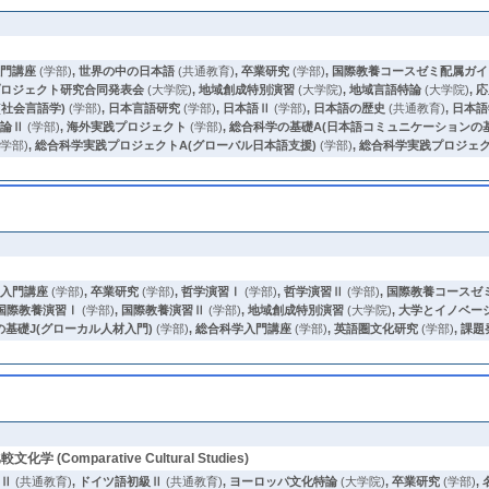
入門講座
(学部)
,
世界の中の日本語
(共通教育)
,
卒業研究
(学部)
,
国際教養コースゼミ配属ガイ
プロジェクト研究合同発表会
(大学院)
,
地域創成特別演習
(大学院)
,
地域言語特論
(大学院)
,
応
(社会言語学)
(学部)
,
日本言語研究
(学部)
,
日本語Ⅱ
(学部)
,
日本語の歴史
(共通教育)
,
日本語
法論Ⅱ
(学部)
,
海外実践プロジェクト
(学部)
,
総合科学の基礎A(日本語コミュニケーションの基
(学部)
,
総合科学実践プロジェクトA(グローバル日本語支援)
(学部)
,
総合科学実践プロジェク
ス入門講座
(学部)
,
卒業研究
(学部)
,
哲学演習Ⅰ
(学部)
,
哲学演習Ⅱ
(学部)
,
国際教養コースゼ
国際教養演習Ⅰ
(学部)
,
国際教養演習Ⅱ
(学部)
,
地域創成特別演習
(大学院)
,
大学とイノベー
の基礎J(グローカル人材入門)
(学部)
,
総合科学入門講座
(学部)
,
英語圏文化研究
(学部)
,
課題
較文化学 (Comparative Cultural Studies)
門Ⅱ
(共通教育)
,
ドイツ語初級Ⅱ
(共通教育)
,
ヨーロッパ文化特論
(大学院)
,
卒業研究
(学部)
,