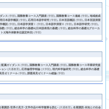
ダンス
(学部)
,
国際教養コース入門講座
(学部)
,
国際教養コース連絡
(学部)
,
地域創成
用日本語学概説
(学部)
,
応用日本語学研究
(学部)
,
日本言語概説
(学部)
,
日本言語演習
学概説
(学部)
,
日本語学演習Ⅰ
(学部)
,
日本語学演習Ⅱ
(学部)
,
日本語学研究
(学部)
,
礎)
(学部)
,
総合科学の基礎A(日本語表現の基礎)
(学部)
,
総合科学の基礎J(グローカ
トJ(海外体験単位認定科目)
(学部)
ミ配属ガイダンス
(学部)
,
国際教養コース入門講座
(学部)
,
国際教養コース卒業研究提
ション
(共通教育)
,
応用倫理学特論
(大学院)
,
現代科学論研究
(学部)
,
総合科学の基礎
発見ゼミナール
(学部)
,
課題発見ゼミナール総論
(学部)
名著講読-世界の見方~文学作品や科学随筆を読む-
(共通教育)
,
名著講読-未知との出会