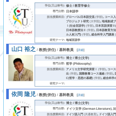
学位(又は称号):
修士 / 教育学修士
専門分野:
日本語学
担当授業科目:
グローバル日本語交流
(学部)
,
コース
プロジェクト研究
(大学院)
,
地域創成
Ⅰ(社会言語学)
(学部)
,
日本言語演習Ⅱ
日本語教授法Ⅱ
(学部)
,
日本語教育方
ル人材入門)
(学部)
,
総合科学入門講座
研究テーマ:
地域言語学
山口 裕之
/
教授(併任)
/
基幹教員
[
詳細
]
学位(又は称号):
博士 / 博士(文学)
専門分野:
哲学 (Philosophy)
担当授業科目:
アメリカ文学研究演習Ⅰ
(学部)
,
コー
出
(学部)
,
国際教養コース連絡
(学部)
,
C(哲学・思想の基礎)
(学部)
,
総合科学
研究テーマ:
依岡 隆児
/
教授(併任)
/
基幹教員
[
詳細
]
学位(又は称号):
博士 / 博士(文学)
専門分野:
ドイツ文学 (German Literature), 比
担当授業科目:
ドイツ語入門
(共通教育)
,
ドイツ語入