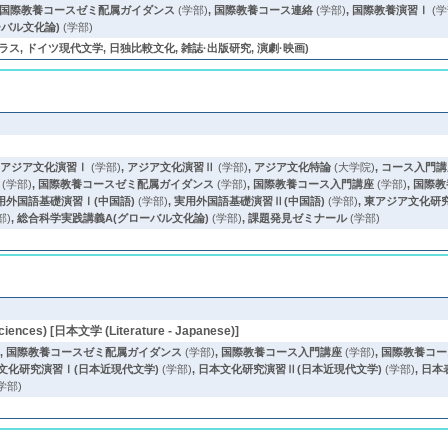
国際教養コースゼミ配属ガイダンス
(学部)
,
国際教養コース連絡
(学部)
,
国際教養演習Ⅰ
(学
バル文化論)
(学部)
ス, ドイツ現代文学, 日独比較文化, 雑誌·出版研究, 演劇·映画)
,
アジア文化演習Ⅰ
(学部)
,
アジア文化演習Ⅱ
(学部)
,
アジア文化特論
(大学院)
,
コース入門講
(学部)
,
国際教養コースゼミ配属ガイダンス
(学部)
,
国際教養コース入門講座
(学部)
,
国際教
用外国語基礎演習Ⅰ(中国語)
(学部)
,
実用外国語基礎演習Ⅱ(中国語)
(学部)
,
東アジア文化研究
部)
,
総合科学実践講義A(グローバル文化論)
(学部)
,
課題発見ゼミナール
(学部)
iences) [日本文学 (Literature - Japanese)]
)
,
国際教養コースゼミ配属ガイダンス
(学部)
,
国際教養コース入門講座
(学部)
,
国際教養コー
文化研究演習Ⅰ(日本近現代文学)
(学部)
,
日本文化研究演習Ⅱ(日本近現代文学)
(学部)
,
日本
学部)