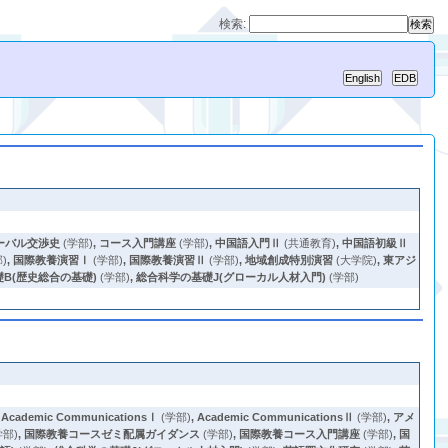
検索:
ーバル交渉史
(学部)
,
コース入門講座
(学部)
,
中国語入門Ⅱ
(共通教育)
,
中国語初級Ⅱ
)
,
国際教養演習Ⅰ
(学部)
,
国際教養演習Ⅱ
(学部)
,
地域創成特別演習
(大学院)
,
東アジ
B(歴史総合の基礎)
(学部)
,
総合科学の基礎J(グローカル人材入門)
(学部)
,
Academic CommunicationsⅠ
(学部)
,
Academic CommunicationsⅡ
(学部)
,
アメ
学部)
,
国際教養コースゼミ配属ガイダンス
(学部)
,
国際教養コース入門講座
(学部)
,
国