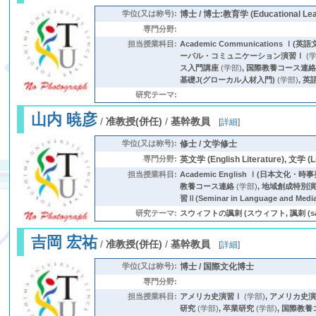
学位(又は称号):
博士 / 博士:教育学 (Educational Lea
専門分野:
担当授業科目:
Academic Communications Ⅰ(英
ーバル・コミュニケーション演習Ⅰ
(学
ス入門講座
(学部)
,
国際教養コース連
基礎J(グローカル人材入門)
(学部)
,
英
研究テーマ:
山内 暁彦
/
准教授(併任)
/
基幹教員
[
詳細
]
学位(又は称号):
修士 / 文学修士
専門分野:
英文学 (English Literature), 文学 (Li
担当授業科目:
Academic English Ⅰ(日本文化・
教養コース連絡
(学部)
,
地域創成特別
習Ⅱ(Seminar in Language and Medi
研究テーマ:
スウィフトの諷刺 (スウィフト, 諷刺 (sat
吉岡 宏祐
/
准教授(併任)
/
基幹教員
[
詳細
]
学位(又は称号):
博士 / 国際文化博士
専門分野:
担当授業科目:
アメリカ史演習Ⅰ
(学部)
,
アメリカ史
研究
(学部)
,
卒業研究
(学部)
,
国際教養