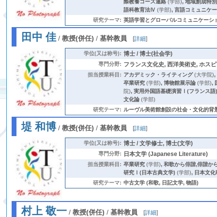
際教養コース連絡
(学部)
,
地域創成特
語科教育法Ⅳ
(学部)
,
言語コミュニケーション演
研究テーマ:
英語学習とグローバルコミュニケーション 
田中 佳
/
教授(併任)
/
基幹教員
[
詳細
]
学位(又は称号):
博士 / 博士(社会学)
専門分野:
フランス文化史, 西洋美術史, ホス
担当授業科目:
アカデミック・ライティング
(大学院)
卒業研究
(学部)
,
博物館展示論
(学部)
,
院)
,
実用外国語基礎演習Ⅰ(フランス語
文化論
(学部)
研究テーマ:
ルーヴル美術館創設の社会・文化的背景,
堤 和博
/
教授(併任)
/
基幹教員
[
詳細
]
学位(又は称号):
博士 / 文学修士, 博士(文学)
専門分野:
日本文学 (Japanese Literature)
担当授業科目:
卒業研究
(学部)
,
和歌から俳諧,俳諧か
研究Ⅰ(日本古典文学)
(学部)
,
日本文化
研究テーマ:
中古文学 (和歌, 日記文学, 物語)
村上 敬一
/
教授(併任)
/
基幹教員
[
詳細
]