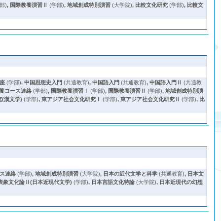
部)
,
国際教養演習Ⅱ
(学部)
,
地域創成特別演習
(大学院)
,
比較文化研究
(学部)
,
比較文
座
(学部)
,
中国思想史入門
(共通教育)
,
中国語入門
(共通教育)
,
中国語入門Ⅱ
(共通教
養コース連絡
(学部)
,
国際教養演習Ⅰ
(学部)
,
国際教養演習Ⅱ
(学部)
,
地域創成特別演
(漢文学)
(学部)
,
東アジア社会文化研究Ⅰ
(学部)
,
東アジア社会文化研究Ⅱ
(学部)
,
比
ス連絡
(学部)
,
地域創成特別演習
(大学院)
,
日本の近代文学と科学
(共通教育)
,
日本文
表象文化論Ⅱ(日本近現代文学)
(学部)
,
日本言語文化特論
(大学院)
,
日本近現代の幻想