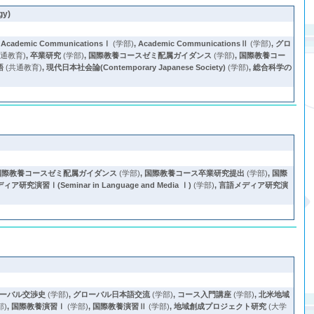
gy)
,
Academic CommunicationsⅠ
(学部)
,
Academic CommunicationsⅡ
(学部)
,
グロ
共通教育)
,
卒業研究
(学部)
,
国際教養コースゼミ配属ガイダンス
(学部)
,
国際教養コー
語
(共通教育)
,
現代日本社会論(Contemporary Japanese Society)
(学部)
,
総合科学の
国際教養コースゼミ配属ガイダンス
(学部)
,
国際教養コース卒業研究提出
(学部)
,
国際
ア研究演習Ⅰ(Seminar in Language and Media Ⅰ)
(学部)
,
言語メディア研究演
ーバル交渉史
(学部)
,
グローバル日本語交流
(学部)
,
コース入門講座
(学部)
,
北米地域
部)
,
国際教養演習Ⅰ
(学部)
,
国際教養演習Ⅱ
(学部)
,
地域創成プロジェクト研究
(大学