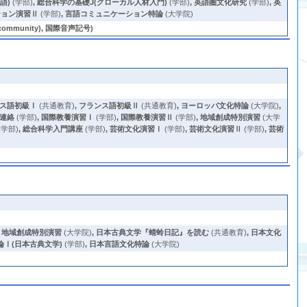
語)
(学部)
,
総合科学の基礎J(グローカル人材入門)
(学部)
,
英語圏文化研究
(学部)
,
英
ション演習Ⅱ
(学部)
,
言語コミュニケーション特論
(大学院)
unity), 国際音声記号)
ス語初級Ⅰ
(共通教育)
,
フランス語初級Ⅱ
(共通教育)
,
ヨーロッパ文化特論
(大学院)
,
連絡
(学部)
,
国際教養演習Ⅰ
(学部)
,
国際教養演習Ⅱ
(学部)
,
地域創成特別演習
(大学
(学部)
,
総合科学入門講座
(学部)
,
芸術文化演習Ⅰ
(学部)
,
芸術文化演習Ⅱ
(学部)
,
芸術
,
地域創成特別演習
(大学院)
,
日本古典文学『蜻蛉日記』を読む
(共通教育)
,
日本文化
論Ⅰ(日本古典文学)
(学部)
,
日本言語文化特論
(大学院)