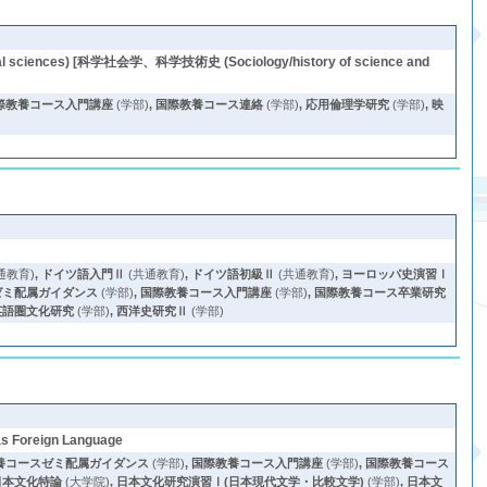
al sciences) [科学社会学、科学技術史 (Sociology/history of science and
際教養コース入門講座
(学部)
,
国際教養コース連絡
(学部)
,
応用倫理学研究
(学部)
,
映
通教育)
,
ドイツ語入門Ⅱ
(共通教育)
,
ドイツ語初級Ⅱ
(共通教育)
,
ヨーロッパ史演習Ⅰ
ゼミ配属ガイダンス
(学部)
,
国際教養コース入門講座
(学部)
,
国際教養コース卒業研究
英語圏文化研究
(学部)
,
西洋史研究Ⅱ
(学部)
as Foreign Language
養コースゼミ配属ガイダンス
(学部)
,
国際教養コース入門講座
(学部)
,
国際教養コース
日本文化特論
(大学院)
,
日本文化研究演習Ⅰ(日本現代文学・比較文学)
(学部)
,
日本文