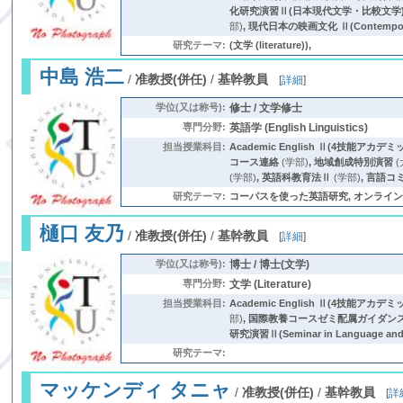
化研究演習Ⅱ(日本現代文学・比較文学
部)
,
現代日本の映画文化 Ⅱ(Contemporary
研究テーマ:
(文学 (literature)),
中島 浩二
/
准教授(併任)
/
基幹教員
[
詳細
]
学位(又は称号):
修士 / 文学修士
専門分野:
英語学 (English Linguistics)
担当授業科目:
Academic English Ⅱ(4技能アカ
コース連絡
(学部)
,
地域創成特別演習
(
(学部)
,
英語科教育法Ⅱ
(学部)
,
言語コミュ
研究テーマ:
コーパスを使った英語研究, オンライン英語学習教材 
樋口 友乃
/
准教授(併任)
/
基幹教員
[
詳細
]
学位(又は称号):
博士 / 博士(文学)
専門分野:
文学 (Literature)
担当授業科目:
Academic English Ⅱ(4技能アカ
部)
,
国際教養コースゼミ配属ガイダン
研究演習Ⅱ(Seminar in Language and
研究テーマ:
マッケンディ タニャ
/
准教授(併任)
/
基幹教員
[
詳