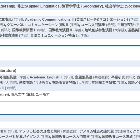
dership), 修士:Applied Linguistics, 教育学学士 (Secondary), 社会学学士 (Sociolo
語文章表現)
(学部)
,
Academic Communications Ⅱ(英語スピーチ&ネゴシエーション)
(学部)
部)
,
グローバル・コミュニケーション演習Ⅱ
(学部)
,
コース入門講座
(学部)
,
主題別英語
(
絡
(学部)
,
国際教養演習Ⅰ
(学部)
,
国際教養演習Ⅱ
(学部)
,
地域創成特別演習
(大学院)
,
基盤英
語科教育法Ⅲ
(学部)
,
言語コミュニケーション特論
(大学院)
terature)
時事発信型英語)
(学部)
,
Academic EnglishⅠ
(学部)
,
主題別英語
(共通教育)
,
卒業研究
(学部)
,
演習
(大学院)
,
基盤英語
(共通教育)
,
英語圏文化特論
(大学院)
,
英語圏文学研究
(学部)
,
言語メディ
a Ⅱ)
(学部)
ire)), 英米文学 (諷刺, ユーモア)
演習Ⅱ
(学部)
,
アメリカ社会の形成と展開
(共通教育)
,
アメリカ社会の諸問題
(共通教育)
,
グロ
コースゼミ配属ガイダンス
(学部)
,
国際教養コース入門講座
(学部)
,
国際教養コース連絡
(学