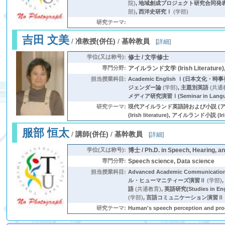
院)
,
地域創成プロジェクト研究合同発
部)
,
西洋史研究Ⅰ
(学部)
研究テーマ:
吉田 文美
/
准教授(併任)
/
基幹教員
[
詳細
]
学位(又は称号):
修士 / 文学修士
専門分野:
アイルランド文学 (Irish Literature), 
担当授業科目:
Academic English Ⅰ(日本文化・
ジェンダー論
(学部)
,
主題別英語
(共通
メディア研究演習Ⅰ(Seminar in Langua
研究テーマ:
現代アイルランド英語詩および小説 (アイルランド (
(Irish literature), アイルランド小説 (I
服部 恒太
/
講師(併任)
/
基幹教員
[
詳細
]
学位(又は称号):
博士 / Ph.D. in Speech, Hearing, a
専門分野:
Speech science, Data science
担当授業科目:
Advanced Academic Communi
ル・ヒューマニティーズ演習Ⅱ
(学部)
語
(共通教育)
,
英語研究(Studies in Engl
(学部)
,
言語コミュニケーション演習Ⅱ
研究テーマ:
Human's speech perception and prod