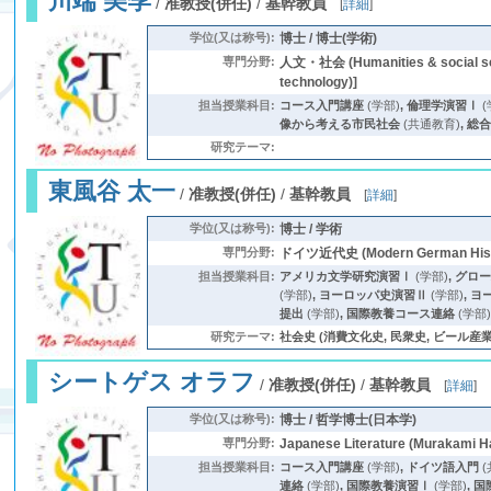
川端 美季
/
准教授(併任)
/
基幹教員
[
詳細
]
学位(又は称号):
博士 / 博士(学術)
専門分野:
人文・社会 (Humanities & social s
technology)]
担当授業科目:
コース入門講座
(学部)
,
倫理学演習Ⅰ
(
像から考える市民社会
(共通教育)
,
総
研究テーマ:
東風谷 太一
/
准教授(併任)
/
基幹教員
[
詳細
]
学位(又は称号):
博士 / 学術
専門分野:
ドイツ近代史 (Modern German Hist
担当授業科目:
アメリカ文学研究演習Ⅰ
(学部)
,
グロ
(学部)
,
ヨーロッパ史演習Ⅱ
(学部)
,
ヨ
提出
(学部)
,
国際教養コース連絡
(学部
研究テーマ:
社会史 (消費文化史, 民衆史, ビール産業
シートゲス オラフ
/
准教授(併任)
/
基幹教員
[
詳細
]
学位(又は称号):
博士 / 哲学博士(日本学)
専門分野:
Japanese Literature (Murakami Ha
担当授業科目:
コース入門講座
(学部)
,
ドイツ語入門
(
連絡
(学部)
,
国際教養演習Ⅰ
(学部)
,
国