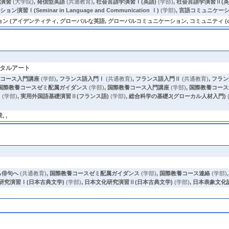
別演習
(大学院)
,
発信型英語
(共通教育)
,
社会言語学演習Ⅰ(英語)
(学部)
,
社会言語学演習Ⅱ(英
習Ⅰ(Seminar in Language and Communication Ⅰ)
(学部)
,
言語コミュニケー
(アイデンティティ, グローバルな英語, グローバルコミュニケーション, コミュニティ (comm
ピタルアート
,
コース入門講座
(学部)
,
フランス語入門Ⅰ
(共通教育)
,
フランス語入門Ⅱ
(共通教育)
,
フラン
国際教養コースゼミ配属ガイダンス
(学部)
,
国際教養コース入門講座
(学部)
,
国際教養コース
)
(学部)
,
実用外国語基礎演習Ⅱ(フランス語)
(学部)
,
総合科学の基礎J(グローカル人材入門)
 ,
ら俳句へ
(共通教育)
,
国際教養コースゼミ配属ガイダンス
(学部)
,
国際教養コース連絡
(学部)
研究演習Ⅰ(日本古典文学)
(学部)
,
日本文化研究演習Ⅱ(日本古典文学)
(学部)
,
日本表象文化