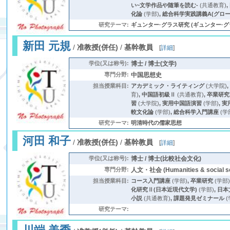
い~文学作品や随筆を読む-
(共通教育)
,
化論
(学部)
,
総合科学実践講義A(グロー
研究テーマ:
ギュンター·グラス研究 (ギュンター·グラ
新田 元規
/
准教授(併任)
/
基幹教員
[
詳細
]
学位(又は称号):
博士 / 博士(文学)
専門分野:
中国思想史
担当授業科目:
アカデミック・ライティング
(大学院)
育)
,
中国語初級Ⅱ
(共通教育)
,
卒業研究
習
(大学院)
,
実用中国語演習
(学部)
,
実
較文化論
(学部)
,
総合科学入門講座
(学
研究テーマ:
明清時代の儒家思想
河田 和子
/
准教授(併任)
/
基幹教員
[
詳細
]
学位(又は称号):
博士 / 博士(比較社会文化)
専門分野:
人文・社会 (Humanities & social sc
担当授業科目:
コース入門講座
(学部)
,
卒業研究
(学部
化研究Ⅱ(日本近現代文学)
(学部)
,
日本
小説
(共通教育)
,
課題発見ゼミナール
(
研究テーマ: