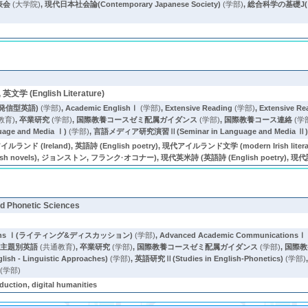
表会
(大学院)
,
現代日本社会論(Contemporary Japanese Society)
(学部)
,
総合科学の基礎J
英文学 (English Literature)
時事発信型英語)
(学部)
,
Academic EnglishⅠ
(学部)
,
Extensive Reading
(学部)
,
Extensive 
教育)
,
卒業研究
(学部)
,
国際教養コースゼミ配属ガイダンス
(学部)
,
国際教養コース連絡
(学
ge and Media Ⅰ)
(学部)
,
言語メディア研究演習Ⅱ(Seminar in Language and Media Ⅱ
Ireland), 英語詩 (English poetry), 現代アイルランド文学 (modern Irish lite
rish novels), ジョンストン, フランク·オコナー), 現代英米詩 (英語詩 (English poetry), 現代詩 (Mode
nd Phonetic Sciences
cations Ⅰ(ライティング&ディスカッション)
(学部)
,
Advanced Academic CommunicationsⅠ
,
主題別英語
(共通教育)
,
卒業研究
(学部)
,
国際教養コースゼミ配属ガイダンス
(学部)
,
国際教
ish - Linguistic Approaches)
(学部)
,
英語研究Ⅱ(Studies in English-Phonetics)
(学部)
(学部)
uction, digital humanities