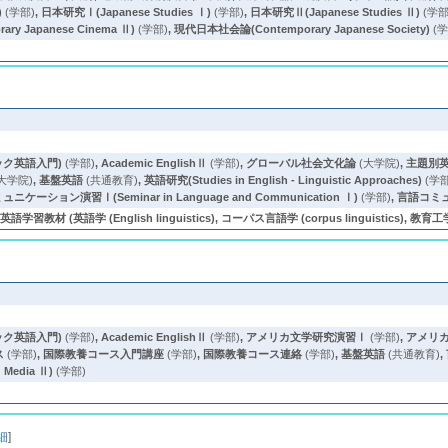
)
(学部)
,
日本研究Ⅰ(Japanese Studies Ⅰ)
(学部)
,
日本研究Ⅱ(Japanese Studies Ⅱ)
(学部
 Japanese Cinema Ⅱ)
(学部)
,
現代日本社会論(Contemporary Japanese Society)
(学
デミック英語入門)
(学部)
,
Academic EnglishⅡ
(学部)
,
グローバル社会文化論
(大学院)
,
主題別
大学院)
,
基盤英語
(共通教育)
,
英語研究(Studies in English - Linguistic Approaches)
(学部
ニケーション演習Ⅰ(Seminar in Language and Communication Ⅰ)
(学部)
,
言語コミ
(英語学 (English linguistics), コーパス言語学 (corpus linguistics), 教育工
デミック英語入門)
(学部)
,
Academic EnglishⅡ
(学部)
,
アメリカ文学研究演習Ⅰ
(学部)
,
アメリ
ス
(学部)
,
国際教養コース入門講座
(学部)
,
国際教養コース連絡
(学部)
,
基盤英語
(共通教育)
,
 Media Ⅱ)
(学部)
細
]