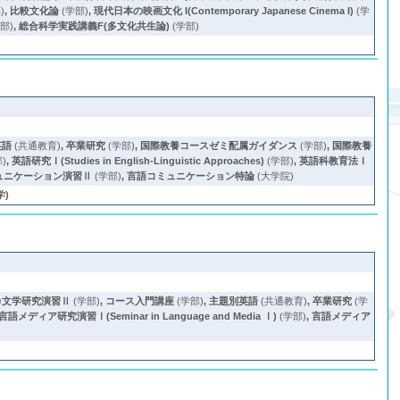
)
,
比較文化論
(学部)
,
現代日本の映画文化 I(Contemporary Japanese Cinema I)
(学
部)
,
総合科学実践講義F(多文化共生論)
(学部)
英語
(共通教育)
,
卒業研究
(学部)
,
国際教養コースゼミ配属ガイダンス
(学部)
,
国際教養
)
,
英語研究Ⅰ(Studies in English-Linguistic Approaches)
(学部)
,
英語科教育法Ⅰ
ュニケーション演習Ⅱ
(学部)
,
言語コミュニケーション特論
(大学院)
学)
カ文学研究演習Ⅱ
(学部)
,
コース入門講座
(学部)
,
主題別英語
(共通教育)
,
卒業研究
(学
言語メディア研究演習Ⅰ(Seminar in Language and Media Ⅰ)
(学部)
,
言語メディア