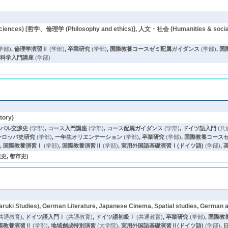
ciences) [哲学、倫理学 (Philosophy and ethics)], 人文・社会 (Humanities & soci
学部)
,
倫理学演習Ⅱ
(学部)
,
卒業研究
(学部)
,
国際教養コースゼミ配属ガイダンス
(学部)
,
国
合科学入門講座
(学部)
ory)
ーバル交渉史
(学部)
,
コース入門講座
(学部)
,
コース配属ガイダンス
(学部)
,
ドイツ語入門
(共
ーロッパ史研究
(学部)
,
一年生オリエンテーション
(学部)
,
卒業研究
(学部)
,
国際教養コース
)
,
国際教養演習Ⅰ
(学部)
,
国際教養演習Ⅱ
(学部)
,
実用外国語基礎演習Ⅰ(ドイツ語)
(学部)
,
史, 都市史)
ruki Studies), German Literature, Japanese Cinema, Spatial studies, German 
共通教育)
,
ドイツ語入門Ⅰ
(共通教育)
,
ドイツ語初級Ⅰ
(共通教育)
,
卒業研究
(学部)
,
国際教
際教養演習Ⅱ
(学部)
,
地域創成特別演習
(大学院)
,
実用外国語基礎演習Ⅱ(ドイツ語)
(学部)
,