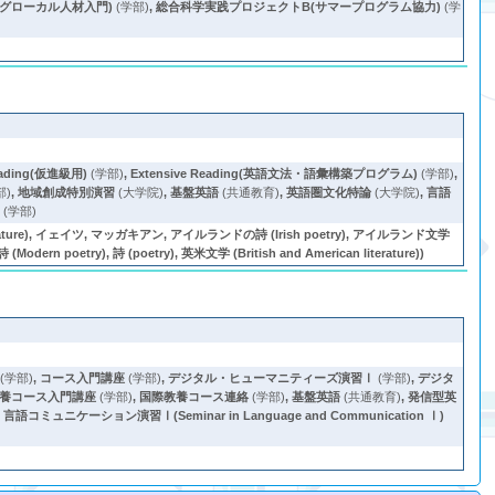
(グローカル人材入門)
(学部)
,
総合科学実践プロジェクトB(サマープログラム協力)
(学
Reading(仮進級用)
(学部)
,
Extensive Reading(英語文法・語彙構築プログラム)
(学部)
,
部)
,
地域創成特別演習
(大学院)
,
基盤英語
(共通教育)
,
英語圏文化特論
(大学院)
,
言語
)
(学部)
rature), イェイツ, マッガキアン, アイルランドの詩 (Irish poetry), アイルランド文学
rn poetry), 詩 (poetry), 英米文学 (British and American literature))
(学部)
,
コース入門講座
(学部)
,
デジタル・ヒューマニティーズ演習Ⅰ
(学部)
,
デジタ
養コース入門講座
(学部)
,
国際教養コース連絡
(学部)
,
基盤英語
(共通教育)
,
発信型英
,
言語コミュニケーション演習Ⅰ(Seminar in Language and Communication Ⅰ)