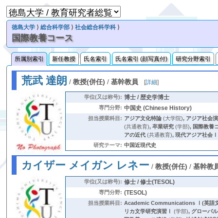
徳島大学
⟩
総合科学部
⟩
社会総合科学科
⟩
国際教養コース
所属別索引
新任教授
氏名索引
氏名索引 (顔写真付)
研究分野索引
荒武 達朗
/
教授(併任)
/
基幹教員
[
詳細
]
学位(又は称号):
博士 / 歴史学博士
専門分野:
中国史 (Chinese History)
担当授業科目:
アジア文化特論
(大学院)
,
アジア社会
(共通教育)
,
卒業研究
(学部)
,
国際教養
アの近代
(共通教育)
,
現代アジア社会
研究テーマ:
中国近現代史
カイザー メイガン レネー
/
教授(併任)
/
基幹教
学位(又は称号):
修士 / 修士(TESOL)
専門分野:
(TESOL)
担当授業科目:
Academic Communications Ⅰ(英
リカ文学研究演習Ⅰ
(学部)
,
グローバル