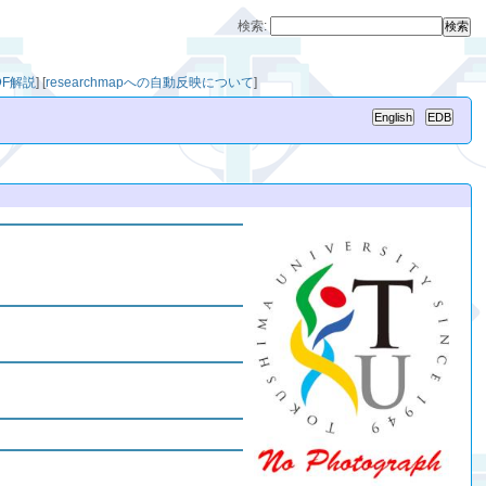
検索:
DF解説
]
[
researchmapへの自動反映について
]