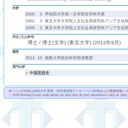
₍
₎
(
)
₍
₎
₍
₎
学歴
2000.
3.
早稲田大学第一文学部史学科卒業
2002.
3.
東京大学大学院人文社会系研究科アジア文化
2009.
3.
東京大学大学院人文社会系研究科アジア文化
学位 (又は称号)
博士 / 博士(文学) (東京大学) (2012年9月)
職歴
2013.
10.
徳島大学総合科学部准教授
専門分野
○
中国思想史
本ページの内容は
徳島大学 教育・研究者情報データベース (EDB)
および教務情報シ
--- EDB Working Group <edb-admin (at) web (dot) db (dot) tokushima-u (dot) ac (dot) 