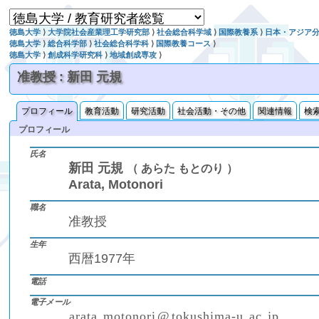
徳島大学
⟩
大学院社会産業理工学研究部
⟩
社会総合科学域
⟩
国際教養系
⟩
日本・アジア
徳島大学
⟩
総合科学部
⟩
社会総合科学科
⟩
国際教養コース
⟩
徳島大学
⟩
創成科学研究科
⟩
地域創成専攻
⟩
准教授 : 新田 元規
プロフィール
教育活動
研究活動
社会活動・その他
関連情報
検
プロフィール
氏名
新田 元規
（ あらた もとのり ）
Arata, Motonori
職名
准教授
生年
西暦1977年
電話
電子メール
a
r
a
t
a
.
m
o
t
o
n
o
r
i
@
t
o
k
u
s
h
i
m
a
-
u
.
a
c
.
j
p