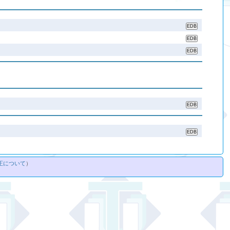
正について
）