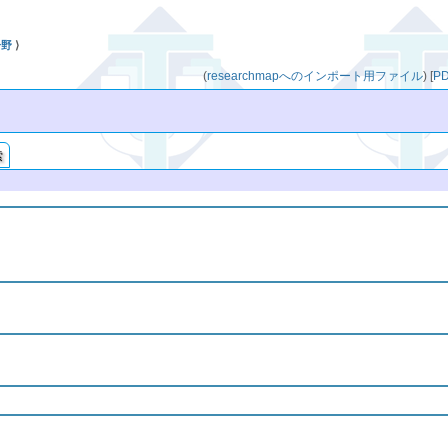
分野
⟩
(
researchmapへのインポート用ファイル
)
[
P
索