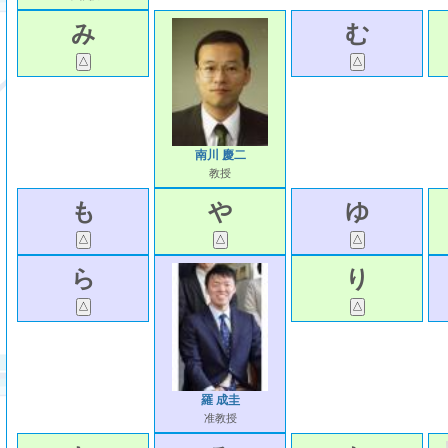
み
む
南川 慶二
教授
も
や
ゆ
ら
り
羅 成圭
准教授