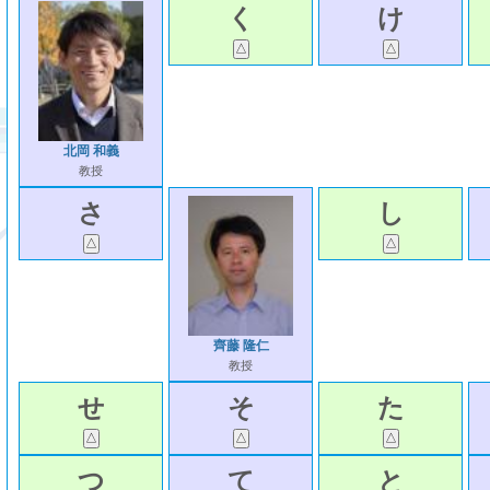
く
け
北岡 和義
教授
さ
し
齊藤 隆仁
教授
せ
そ
た
つ
て
と