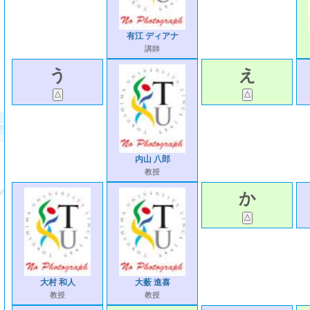
有江 ディアナ
講師
う
え
内山 八郎
教授
か
大村 和人
大薮 進喜
教授
教授