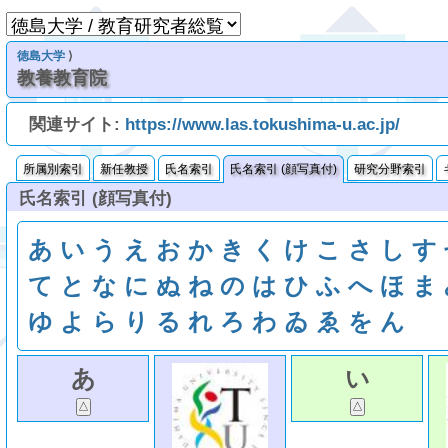
徳島大学
⟩
教養教育院
関連サイト:
https://www.las.tokushima-u.ac.jp/
所属別索引
新任教授
氏名索引
氏名索引 (顔写真付)
研究分野索引
氏名索引 (顔写真付)
あ
い
う
え
お
か
き
く
け
こ
さ
し
す
て
と
な
に
ぬ
ね
の
は
ひ
ふ
へ
ほ
ま
ゆ
よ
ら
り
る
れ
ろ
わ
ゐ
ゑ
を
ん
あ
い