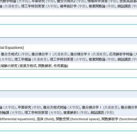
代数学特論
(大学院)
,
卒業研究
(学部)
,
微分方程式2
(学部)
,
情報科学演習
(学部)
,
技術英語基
論
(共通教育)
,
理工学特別実習
(大学院)
,
確率統計学
(学部)
,
複素関数論
(学部)
,
雑誌講読
(学
al Equations)
,
微分方程式1
(学部)
,
微分積分学Ⅰ
(共通教育)
,
微分積分学Ⅱ
(共通教育)
,
応用解析学特論
(
(大学院)
,
理工学概論
(共通教育)
,
理工学特別実習
(大学院)
,
複素関数論
(学部)
,
雑誌講読
(学
解の研究 (発展方程式, 関数解析, 作用素論)
論
(大学院)
,
卒業研究
(学部)
,
微分方程式特論
(大学院)
,
微分積分学Ⅰ
(共通教育)
,
微分積分
別輪講
(大学院)
,
理工学特別実習
(大学院)
,
複素解析1
(学部)
,
雑誌講読
(学部)
ential equations), 流体 (fluid), 関数空間 (functional space), 関数解析学 (functional 