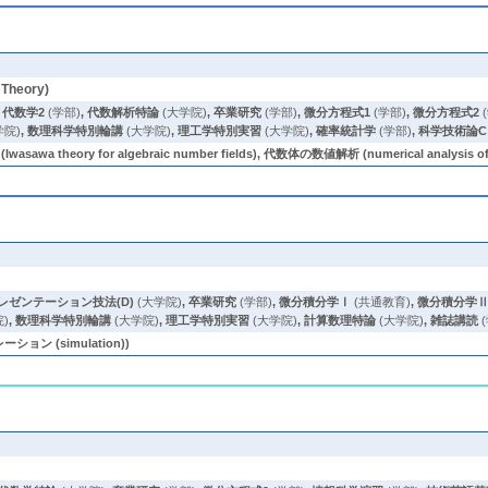
Theory)
,
代数学2
(学部)
,
代数解析特論
(大学院)
,
卒業研究
(学部)
,
微分方程式1
(学部)
,
微分方程式2
学院)
,
数理科学特別輪講
(大学院)
,
理工学特別実習
(大学院)
,
確率統計学
(学部)
,
科学技術論C
heory for algebraic number fields), 代数体の数値解析 (numerical analysis of alg
レゼンテーション技法(D)
(大学院)
,
卒業研究
(学部)
,
微分積分学Ⅰ
(共通教育)
,
微分積分学
)
,
数理科学特別輪講
(大学院)
,
理工学特別実習
(大学院)
,
計算数理特論
(大学院)
,
雑誌講読
(
ン (simulation))