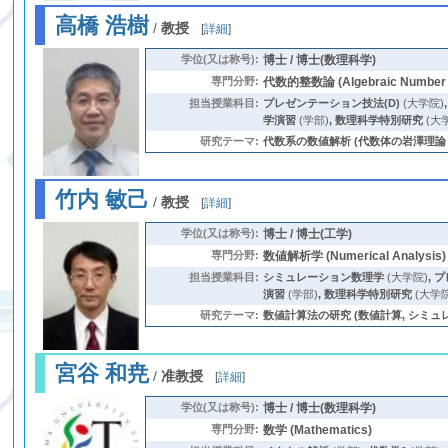
高橋 浩樹
/
教授
[
詳細
]
学位(又は称号):
博士 / 博士(数理科学)
専門分野:
代数的整数論 (Algebraic Number 
担当授業科目:
プレゼンテーション技法(D)
(大学院)
学演習
(学部)
,
数理科学特別研究
(大
研究テーマ:
代数系の数値解析 (代数体の岩澤理論 (Iwasawa t
竹内 敏己
/
教授
[
詳細
]
学位(又は称号):
博士 / 博士(工学)
専門分野:
数値解析学 (Numerical Analysis)
担当授業科目:
シミュレーション数理学
(大学院)
,
プ
演習
(学部)
,
数理科学特別研究
(大学院
研究テーマ:
数値計算法の研究 (数値計算, シミュレーショ
宮谷 和尭
/
准教授
[
詳細
]
学位(又は称号):
博士 / 博士(数理科学)
専門分野:
数学 (Mathematics)