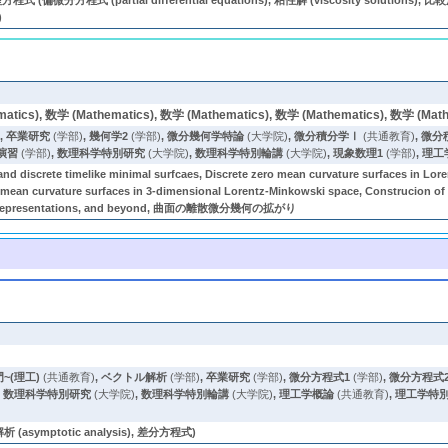
式 (partial differential equations), 粘性解 (viscosity solutions), 比較原理 
)
atics), 数学 (Mathematics), 数学 (Mathematics), 数学 (Mathematics), 数学 (Mat
)
,
卒業研究
(学部)
,
幾何学2
(学部)
,
微分幾何学特論
(大学院)
,
微分積分学Ⅰ
(共通教育)
,
微分
演習
(学部)
,
数理科学特別研究
(大学院)
,
数理科学特別輪講
(大学院)
,
現象数理1
(学部)
,
理工
ons and discrete timelike minimal surfcaes, Discrete zero mean curvature 
n curvature surfaces in 3-dimensional Lorentz-Minkowski space, Construcion of d
type representations, and beyond, 曲面の離散微分幾何の拡がり
~(理工)
(共通教育)
,
ベクトル解析
(学部)
,
卒業研究
(学部)
,
微分方程式1
(学部)
,
微分方程式
,
数理科学特別研究
(大学院)
,
数理科学特別輪講
(大学院)
,
理工学概論
(共通教育)
,
理工学特
symptotic analysis), 差分方程式)