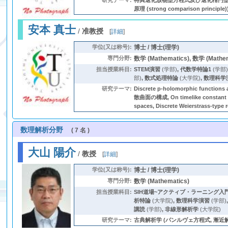
研究テーマ:
特異退化放物型方程式及び退化楕円型方程式 (偏微分方程
原理 (strong comparison principle)
安本 真士
/
准教授
[
詳細
]
学位(又は称号):
博士 / 博士(理学)
専門分野:
数学 (Mathematics), 数学 (Mathem
担当授業科目:
STEM演習
(学部)
,
代数学特論1
(学部
部)
,
数式処理特論
(大学院)
,
数理科学
研究テーマ:
Discrete p-holomorphic functi
散曲面の構成, On timelike constant mea
spaces, Discrete Weierstrass-
数理解析分野
( 7 名 )
大山 陽介
/
教授
[
詳細
]
学位(又は称号):
博士 / 博士(理学)
専門分野:
数学 (Mathematics)
担当授業科目:
SIH道場~アクティブ・ラーニング入門
析特論
(大学院)
,
数理科学演習
(学部)
講読
(学部)
,
非線形解析学
(大学院)
研究テーマ:
古典解析学 (パンルヴェ方程式, 漸近解析 (a