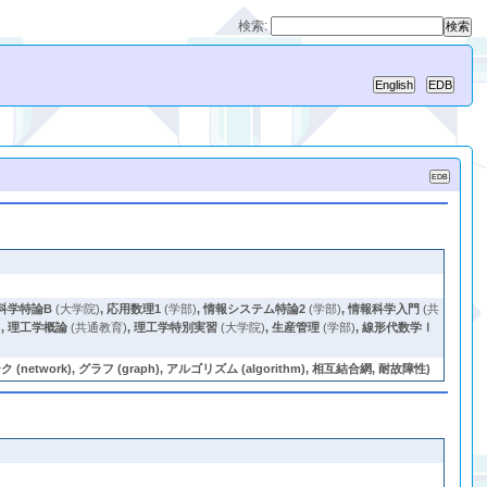
検索:
科学特論B
(大学院)
,
応用数理1
(学部)
,
情報システム特論2
(学部)
,
情報科学入門
(共
)
,
理工学概論
(共通教育)
,
理工学特別実習
(大学院)
,
生産管理
(学部)
,
線形代数学Ⅰ
 グラフ (graph), アルゴリズム (algorithm), 相互結合網, 耐故障性)