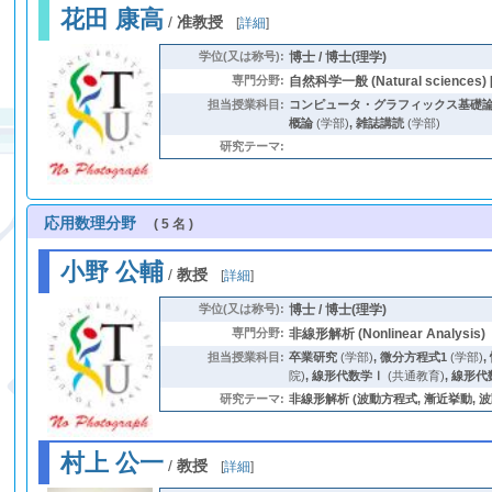
花田 康高
/
准教授
[
詳細
]
学位(又は称号):
博士 / 博士(理学)
専門分野:
自然科学一般 (Natural sciences) 
担当授業科目:
コンピュータ・グラフィックス基礎
概論
(学部)
,
雑誌講読
(学部)
研究テーマ:
応用数理分野
( 5 名 )
小野 公輔
/
教授
[
詳細
]
学位(又は称号):
博士 / 博士(理学)
専門分野:
非線形解析 (Nonlinear Analysis)
担当授業科目:
卒業研究
(学部)
,
微分方程式1
(学部)
,
院)
,
線形代数学Ⅰ
(共通教育)
,
線形代
研究テーマ:
非線形解析 (波動方程式, 漸近挙動, 波
村上 公一
/
教授
[
詳細
]