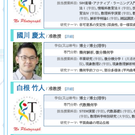
担当授業科目:
SIH道場~アクティブ・ラーニング入門
法Ⅰ
(学部)
,
情報科教育法Ⅱ
(学部)
,
育法Ⅳ
(学部)
,
数理科学演習
(学部)
,
(学部)
,
解析学特論1
(学部)
,
雑誌講読
研究テーマ:
非可逆系の安定性 (双曲性, 非一様双
國川 慶太
/
准教授
[
詳細
]
学位(又は称号):
博士 / 博士(理学)
専門分野:
幾何解析, 微分幾何学
担当授業科目:
卒業研究
(学部)
,
微分積分学Ⅰ
(共通
院)
,
現象数理2
(学部)
,
現象数理解析
研究テーマ:
幾何学的フロー, 部分多様体 (平均曲率
白根 竹人
/
准教授
[
詳細
]
学位(又は称号):
博士 / 博士(理学)
専門分野:
代数幾何学
担当授業科目:
STEM演習
(学部)
,
代数基礎1
(学部)
,
(学部)
,
数理科学特別研究
(大学院)
,
研究テーマ:
平面曲線の埋込位相