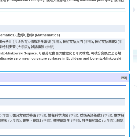
(Comparison Principle), 強最大値原理 (strong maximum principle), 強比較
hematics), 数学, 数学 (Mathematics)
積分学Ⅱ
(共通教育)
,
情報科学演習
(学部)
,
技術英語入門
(学部)
,
技術英語基礎2
(学
学特別実習
(大学院)
,
雑誌講読
(学部)
surfaces in Lorentz-Minkowski 3-space, 可積分な曲面の離散化とその構成, 可積分変換による離
iscrete zero mean curvature surfaces in Euclidean and Lorentz-Minkowski
2
(学部)
,
微分方程式特論
(学部)
,
情報科学演習
(学部)
,
技術英語基礎2
(学部)
,
数学解
別実習
(大学院)
,
確率・統計2
(学部)
,
確率統計学
(学部)
,
科学技術論C
(大学院)
,
雑誌