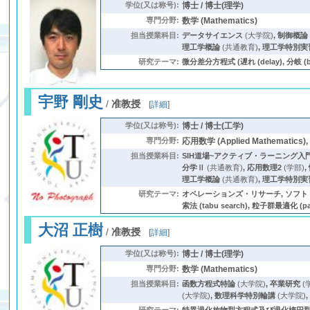
学位(又は称号):
博士 / 博士(理学)
専門分野:
数学 (Mathematics)
担当授業科目:
データサイエンス
(大学院)
,
制御概論
理工学概論
(共通教育)
,
理工学特別実
研究テーマ:
微分差分方程式 (遅れ (delay), 分岐 (bifu
宇野 剛史
/
准教授
[
詳細
]
学位(又は称号):
博士 / 博士(工学)
専門分野:
応用数学 (Applied Mathematics)
担当授業科目:
SIH道場~アクティブ・ラーニング入門
分学Ⅱ
(共通教育)
,
応用数理2
(学部)
,
理工学概論
(共通教育)
,
理工学特別実
研究テーマ:
オペレーションズ・リサーチ, ソフト・コンピューティ
索法 (tabu search), 粒子群最適化 (par
大沼 正樹
/
准教授
[
詳細
]
学位(又は称号):
博士 / 博士(理学)
専門分野:
数学 (Mathematics)
担当授業科目:
函数方程式特論
(大学院)
,
卒業研究
(
(大学院)
,
数理科学特別輪講
(大学院)