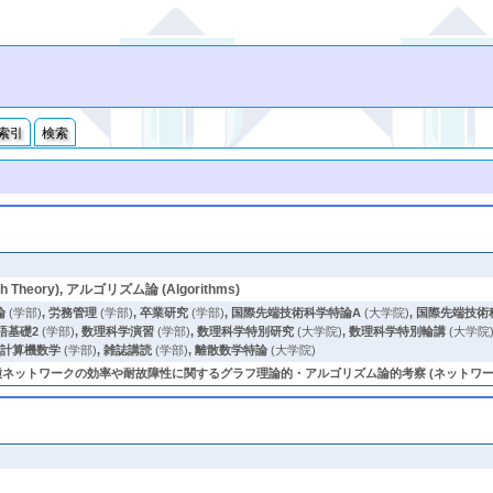
索引
検索
heory), アルゴリズム論 (Algorithms)
論
(学部)
,
労務管理
(学部)
,
卒業研究
(学部)
,
国際先端技術科学特論A
(大学院)
,
国際先端技術
語基礎2
(学部)
,
数理科学演習
(学部)
,
数理科学特別研究
(大学院)
,
数理科学特別輪講
(大学院
,
計算機数学
(学部)
,
雑誌講読
(学部)
,
離散数学特論
(大学院)
ワークの効率や耐故障性に関するグラフ理論的・アルゴリズム論的考察 (ネットワーク (network),