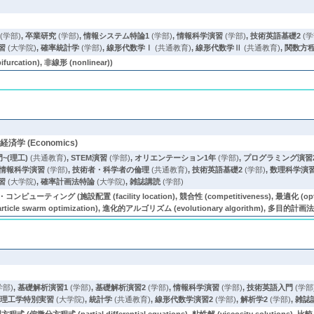
(学部)
,
卒業研究
(学部)
,
情報システム特論1
(学部)
,
情報科学演習
(学部)
,
技術英語基礎2
(学
習
(大学院)
,
確率統計学
(学部)
,
線形代数学Ⅰ
(共通教育)
,
線形代数学Ⅱ
(共通教育)
,
関数方程
rcation), 非線形 (nonlinear))
, 経済学 (Economics)
~(理工)
(共通教育)
,
STEM演習
(学部)
,
オリエンテーション1年
(学部)
,
プログラミング演習
情報科学演習
(学部)
,
技術者・科学者の倫理
(共通教育)
,
技術英語基礎2
(学部)
,
数理科学演
習
(大学院)
,
確率計画法特論
(大学院)
,
雑誌講読
(学部)
ング (施設配置 (facility location), 競合性 (competitiveness), 最適化 (optimiz
ticle swarm optimization), 進化的アルゴリズム (evolutionary algorithm), 多目的計画法 
学部)
,
基礎解析演習1
(学部)
,
基礎解析演習2
(学部)
,
情報科学演習
(学部)
,
技術英語入門
(学部
,
理工学特別実習
(大学院)
,
統計学
(共通教育)
,
線形代数学演習2
(学部)
,
解析学2
(学部)
,
雑誌