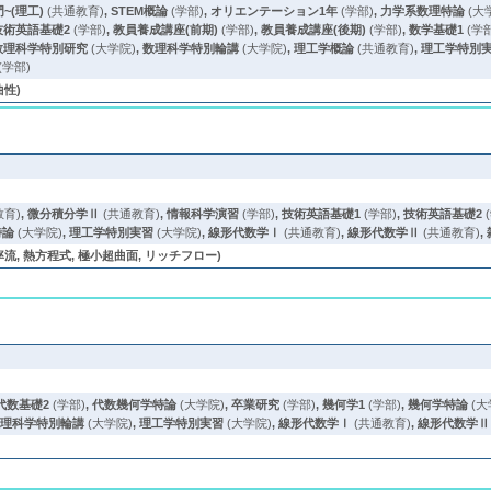
~(理工)
(共通教育)
,
STEM概論
(学部)
,
オリエンテーション1年
(学部)
,
力学系数理特論
(大
技術英語基礎2
(学部)
,
教員養成講座(前期)
(学部)
,
教員養成講座(後期)
(学部)
,
数学基礎1
(学
数理科学特別研究
(大学院)
,
数理科学特別輪講
(大学院)
,
理工学概論
(共通教育)
,
理工学特別
(学部)
曲性)
教育)
,
微分積分学Ⅱ
(共通教育)
,
情報科学演習
(学部)
,
技術英語基礎1
(学部)
,
技術英語基礎2
特論
(大学院)
,
理工学特別実習
(大学院)
,
線形代数学Ⅰ
(共通教育)
,
線形代数学Ⅱ
(共通教育)
,
流, 熱方程式, 極小超曲面, リッチフロー)
代数基礎2
(学部)
,
代数幾何学特論
(大学院)
,
卒業研究
(学部)
,
幾何学1
(学部)
,
幾何学特論
(大
数理科学特別輪講
(大学院)
,
理工学特別実習
(大学院)
,
線形代数学Ⅰ
(共通教育)
,
線形代数学Ⅱ