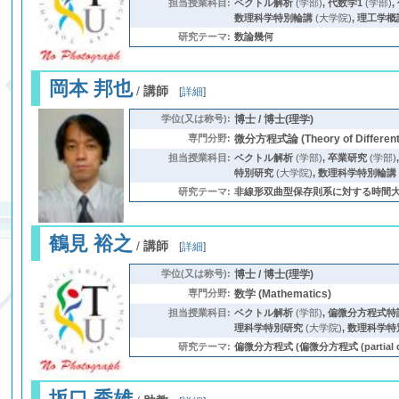
担当授業科目:
ベクトル解析
(学部)
,
代数学1
(学部)
,
数理科学特別輪講
(大学院)
,
理工学概
研究テーマ:
数論幾何
岡本 邦也
/
講師
[
詳細
]
学位(又は称号):
博士 / 博士(理学)
専門分野:
微分方程式論 (Theory of Differenti
担当授業科目:
ベクトル解析
(学部)
,
卒業研究
(学部)
特別研究
(大学院)
,
数理科学特別輪講
研究テーマ:
非線形双曲型保存則系に対する時間大域
鶴見 裕之
/
講師
[
詳細
]
学位(又は称号):
博士 / 博士(理学)
専門分野:
数学 (Mathematics)
担当授業科目:
ベクトル解析
(学部)
,
偏微分方程式特
理科学特別研究
(大学院)
,
数理科学特
研究テーマ:
偏微分方程式 (偏微分方程式 (partial differ
坂口 秀雄