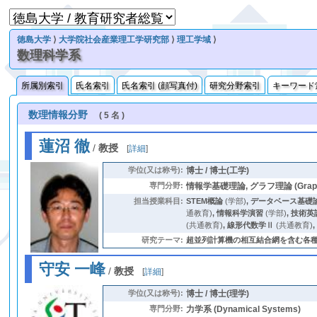
徳島大学
⟩
大学院社会産業理工学研究部
⟩
理工学域
⟩
数理科学系
所属別索引
氏名索引
氏名索引 (顔写真付)
研究分野索引
キーワード
数理情報分野
( 5 名 )
蓮沼 徹
/
教授
[
詳細
]
学位(又は称号):
博士 / 博士(工学)
専門分野:
情報学基礎理論, グラフ理論 (Graph T
担当授業科目:
STEM概論
(学部)
,
データベース基礎
通教育)
,
情報科学演習
(学部)
,
技術英
(共通教育)
,
線形代数学Ⅱ
(共通教育)
研究テーマ:
超並列計算機の相互結合網を含む各種ネット
守安 一峰
/
教授
[
詳細
]
学位(又は称号):
博士 / 博士(理学)
専門分野:
力学系 (Dynamical Systems)