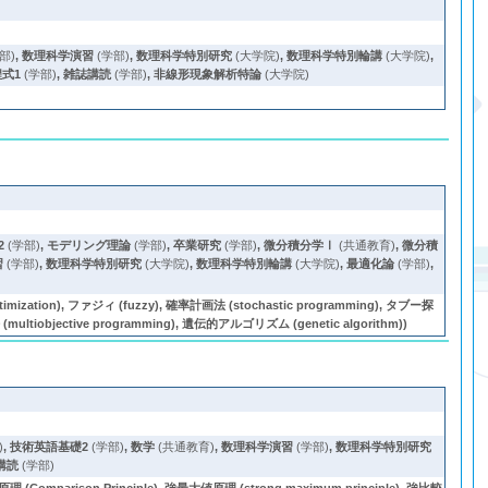
部)
,
数理科学演習
(学部)
,
数理科学特別研究
(大学院)
,
数理科学特別輪講
(大学院)
,
式1
(学部)
,
雑誌講読
(学部)
,
非線形現象解析特論
(大学院)
2
(学部)
,
モデリング理論
(学部)
,
卒業研究
(学部)
,
微分積分学Ⅰ
(共通教育)
,
微分積
習
(学部)
,
数理科学特別研究
(大学院)
,
数理科学特別輪講
(大学院)
,
最適化論
(学部)
,
ation), ファジィ (fuzzy), 確率計画法 (stochastic programming), タブー探
(multiobjective programming), 遺伝的アルゴリズム (genetic algorithm))
)
,
技術英語基礎2
(学部)
,
数学
(共通教育)
,
数理科学演習
(学部)
,
数理科学特別研究
講読
(学部)