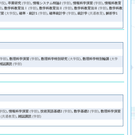
学院)
,
卒業研究
(学部)
,
情報システム特論2
(学部)
,
情報科学演習
(学部)
,
情報科教育
部)
,
数学科教育法Ⅰ
(学部)
,
数学科教育法Ⅱ
(学部)
,
数学科教育法Ⅲ
(学部)
,
数学科教
実習
(大学院)
,
確率・統計1
(学部)
,
確率統計学
(学部)
,
統計学
(共通教育)
,
解析学1
(学部)
,
数理科学演習
(学部)
,
数理科学特別研究
(大学院)
,
数理科学特別輪講
(大学
雑誌講読
(学部)
学院)
,
情報科学演習
(学部)
,
技術英語基礎2
(学部)
,
数学基礎2
(学部)
,
数理科学演習
(共通教育)
,
雑誌講読
(学部)