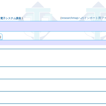
(
researchmapへのインポート用フ
気電子システム講座
⟩
索