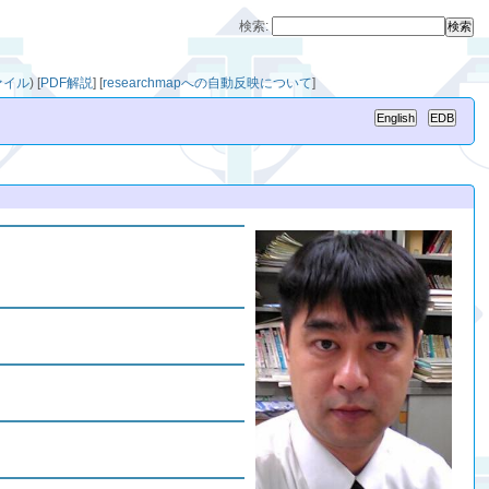
検索:
ァイル
)
[
PDF解説
]
[
researchmapへの自動反映について
]