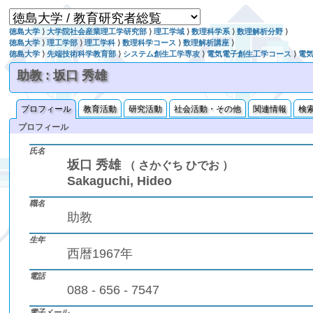
徳島大学
⟩
大学院社会産業理工学研究部
⟩
理工学域
⟩
数理科学系
⟩
数理解析分野
⟩
徳島大学
⟩
理工学部
⟩
理工学科
⟩
数理科学コース
⟩
数理解析講座
⟩
徳島大学
⟩
先端技術科学教育部
⟩
システム創生工学専攻
⟩
電気電子創生工学コース
⟩
電
助教 : 坂口 秀雄
プロフィール
教育活動
研究活動
社会活動・その他
関連情報
検
プロフィール
氏名
坂口 秀雄
（ さかぐち ひでお ）
Sakaguchi, Hideo
職名
助教
生年
西暦1967年
電話
088 - 656 - 7547
電子メール