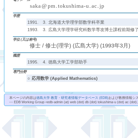
s
a
k
a
@
p
m
.
t
o
k
u
s
h
i
m
a
-
u
.
a
c
.
j
p
(
)
₍
₎
₍
₎
₍
₎
学歴
1991.
3.
北海道大学理学部数学科卒業
1993.
3.
広島大学理学研究科数学専攻博士課程前期修
学位 (又は称号)
修士 / 修士(理学) (広島大学) (1993年3月)
職歴
1995.
4.
徳島大学工学部助手
専門分野
○
応用数学 (Applied Mathematics)
本ページの内容は
徳島大学 教育・研究者情報データベース (EDB)
および教務情報シ
--- EDB Working Group <edb-admin (at) web (dot) db (dot) tokushima-u (dot) ac (dot) 