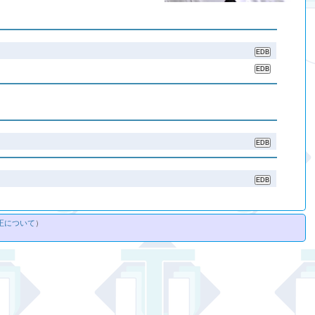
正について
）