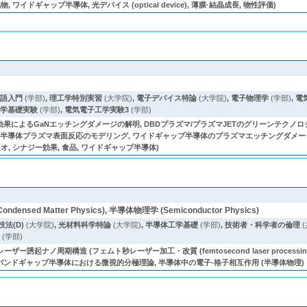
イドギャップ半導体, 光デバイス (optical device), 薄膜·結晶成長, 物性評価)
英語入門
(学部)
,
理工学特別実習
(大学院)
,
電子デバイス特論
(大学院)
,
電子物理学
(学部)
,
電
工学基礎実験
(学部)
,
電気電子工学実験3
(学部)
によるGaNエッチングダメージの解明, DBDプラズマ/プラズマJETのグリーンテクノロ
導体プラズマ表面反応のモデリング, ワイドギャップ半導体のプラズマエッチングダメージ解析 (半導
バイオ, シナジー効果, 食品, ワイドギャップ半導体)
densed Matter Physics), 半導体物理学 (Semiconductor Physics)
法(D)
(大学院)
,
光材料科学特論
(大学院)
,
半導体工学基礎
(学部)
,
技術者・科学者の倫理
(
験
(学部)
ー誘起ナノ周期構造 (フェムト秒レーザー加工・改質 (femtosecond laser processing
olid)), ワイドバンドギャップ半導体における微視的分極理論, 半導体中の電子-格子相互作用 (半導体物理)