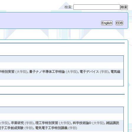
検索:
学特別実習
(大学院)
,
量子ナノ半導体工学特論
(大学院)
,
電子デバイス
(学部)
,
電気磁
大学院)
,
卒業研究
(学部)
,
理工学特別実習
(大学院)
,
科学技術論D
(大学院)
,
雑誌講読
電子工学創成実験
(学部)
,
電気電子工学特別講義
(学部)