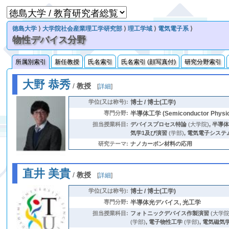
徳島大学
⟩
大学院社会産業理工学研究部
⟩
理工学域
⟩
電気電子系
⟩
物性デバイス分野
所属別索引
新任教授
氏名索引
氏名索引 (顔写真付)
研究分野索引
大野 恭秀
/
教授
[
詳細
]
学位(又は称号):
博士 / 博士(工学)
専門分野:
半導体工学 (Semiconductor Physical
担当授業科目:
デバイスプロセス特論
(大学院)
,
半導
気学1及び演習
(学部)
,
電気電子システ
研究テーマ:
ナノカーボン材料の応用
直井 美貴
/
教授
[
詳細
]
学位(又は称号):
博士 / 博士(工学)
専門分野:
半導体光デバイス, 光工学
担当授業科目:
フォトニックデバイス作製演習
(大学院
(学部)
,
電子物性工学
(学部)
,
電気磁気