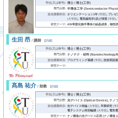
学位(又は称号):
博士 / 博士(工学)
専門分野:
半導体工学 (Semiconductor Physical
担当授業科目:
オリエンテーション1年
(学部)
,
プレゼ
(大学院)
,
電気磁気学2及び演習
(学部)
,
研究テーマ:
AlN等窒化物半導体の結晶成長，物性評価
生田 昂
/
講師
[
詳細
]
学位(又は称号):
博士 / 博士(工学)
専門分野:
ナノテク・材料 (Nanotechnology/Ma
担当授業科目:
プログラミング基礎
(学部)
,
技術英語基
研究テーマ:
髙島 祐介
/
助教
[
詳細
]
学位(又は称号):
博士 / 博士(工学)
専門分野:
光デバイス (Optical Device), ナノフ
担当授業科目:
光デバイス特論
(大学院)
,
卒業研究
(学
電子システム特別輪講
(大学院)
,
電気
研究テーマ:
ナノ構造の光デバイス応用 (ナノ構造 (nanost