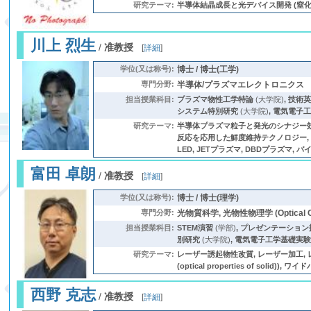
研究テーマ:
半導体結晶成長と光デバイス開発 (窒化物, ワ
川上 烈生
/
准教授
[
詳細
]
学位(又は称号):
博士 / 博士(工学)
専門分野:
半導体/プラズマエレクトロニクス
担当授業科目:
プラズマ物性工学特論
(大学院)
,
技術
システム特別研究
(大学院)
,
電気電子
研究テーマ:
半導体プラズマ粒子と発光のシナジー効果
反応を応用した鮮度維持テクノロジー, 半
LED, JETプラズマ, DBDプラズマ, 
富田 卓朗
/
准教授
[
詳細
]
学位(又は称号):
博士 / 博士(理学)
専門分野:
光物質科学, 光物性物理学 (Optical Con
担当授業科目:
STEM演習
(学部)
,
プレゼンテーション技
別研究
(大学院)
,
電気電子工学基礎実
研究テーマ:
レーザー誘起物性改質, レーザー加工, レーザ
(optical properties of s
西野 克志
/
准教授
[
詳細
]