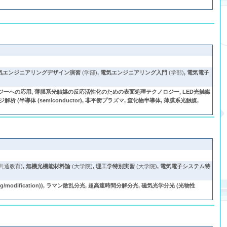
気エンジニアリングデザイン演習
(学部)
,
電気エンジニアリング入門
(学部)
,
電気電子
ジーへの応用, 薄膜系光触媒の反応活性化のための表面処理テクノロジー, LED光触媒
体 (semiconductor), 非平衡プラズマ, 窒化物半導体, 薄膜系光触媒,
共通教育)
,
無機光機能材料論
(大学院)
,
理工学特別実習
(大学院)
,
電気電子システム特
/modification)), ラマン散乱分光, 超高速時間分解分光, 磁気光学分光 (光物性