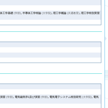
体工学基礎
(学部)
,
半導体工学特論
(大学院)
,
理工学概論
(共通教育)
,
理工学特別実習
び演習
(学部)
,
電気磁気学2及び演習
(学部)
,
電気電子システム特別研究
(大学院)
,
電気