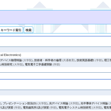
キーワード索引
検索
 Electronics)
体デバイス物理特論
(大学院)
,
技術者・科学者の倫理
(共通教育)
,
技術英語基礎1
(学部)
,
理工
ム特別研究
(大学院)
,
電気電子工学基礎実験
(学部)
)
,
プレゼンテーション技法(D)
(大学院)
,
光デバイス特論
(大学院)
,
光半導体デバイス特論
(
学1及び演習
(学部)
,
電気磁気学2及び演習
(学部)
,
電気電子システム特別研究
(大学院)
,
電気