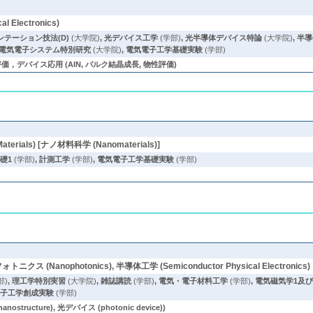
 Electronics)
ンテーション技法(D)
(大学院)
,
光デバイス工学
(学部)
,
光半導体デバイス特論
(大学院)
,
半導
電気電子システム特別研究
(大学院)
,
電気電子工学基礎実験
(学部)
，デバイス応用 (AlN, バルク結晶成長, 物性評価)
terials) [ナノ材料科学 (Nanomaterials)]
礎1
(学部)
,
計測工学
(学部)
,
電気電子工学基礎実験
(学部)
ォトニクス (Nanophotonics), 半導体工学 (Semiconductor Physical Electronics)
部)
,
理工学特別実習
(大学院)
,
雑誌講読
(学部)
,
電気・電子材料工学
(学部)
,
電気磁気学1及
電子工学創成実験
(学部)
ructure), 光デバイス (photonic device))