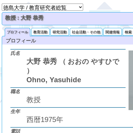
教授 : 大野 恭秀
プロフィール
教育活動
研究活動
社会活動・その他
関連情報
検索
プロフィール
氏名
大野 恭秀
（ おおの やすひで
）
Ohno, Yasuhide
職名
教授
生年
西暦1975年
電話