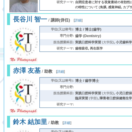
研究テーマ:
自閉症患者に対する視覚素材の有効性について
の特性について (角膜, 感覚神経, カプサイ
長谷川 智一
/
講師(併任)
[
詳細
]
学位(又は称号):
博士 / 博士(歯学)
専門分野:
歯学 (Dentistry)
担当授業科目:
実践口腔科学実習
(大学院)
,
小児歯科
研究テーマ:
歯根吸収, 再生医学
赤澤 友基
/
助教
[
詳細
]
学位(又は称号):
博士 / 歯学博士
専門分野:
担当授業科目:
実践口腔科学実習
(大学院)
,
小児口腔
臨床実習
(学部)
,
障害者口腔保健衛生
研究テーマ:
鈴木 結加里
/
助教
[
詳細
]
学位(又は称号):