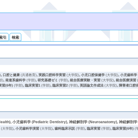
索引
検索
)
,
口腔と健康
(共通教育)
,
実践口腔科学実習
(大学院)
,
小児口腔保健学
(大学院)
,
小児歯科学
部)
,
発達系歯科学
(学部)
,
研究基礎ゼミ
(学部)
,
統合医療実験・実習
(大学院)
,
統合医療演習
習(6年)
(学部)
,
臨床実習1
(学部)
,
臨床実習2
(学部)
,
英語論文作成法
(大学院)
,
障害者口腔
Health), 小児歯科学 (Pediatric Dentistry), 神経解剖学 (Neuroanatomy), 神経解剖学
学
(大学院)
,
小児歯科学演習
(大学院)
,
歯科臨床示説
(学部)
,
臨床実習
(学部)
,
臨床実習(6年)
(