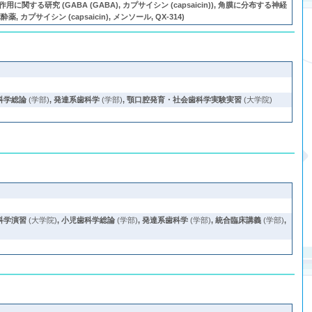
究 (GABA (GABA), カプサイシン (capsaicin)), 角膜に分布する神経
プサイシン (capsaicin), メンソール, QX-314)
科学総論
(学部)
,
発達系歯科学
(学部)
,
顎口腔発育・社会歯科学実験実習
(大学院)
科学演習
(大学院)
,
小児歯科学総論
(学部)
,
発達系歯科学
(学部)
,
統合臨床講義
(学部)
,