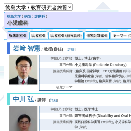
徳島大学
⟩
病院
⟩
診療科
⟩
小児歯科
所属別索引
氏名索引
氏名索引 (顔写真付)
研究分野索引
キーワード
岩﨑 智憲
/
教授(併任)
[
詳細
]
学位(又は称号):
博士 / 博士(歯学)
専門分野:
小児歯科学 (Pediatric Dentistry)
担当授業科目:
(臨床系)国家試験・CBT対策講義
(学部
児歯科学総論
(学部)
,
歯科臨床示説
(学
学概論
(大学院)
,
臨床実習
(学部)
,
臨床実
研究テーマ:
中川 弘
/
講師
[
詳細
]
学位(又は称号):
博士 / 医学博士
専門分野:
障害者歯科学 (Disability and Oral 
担当授業科目:
実践口腔科学実習
(大学院)
,
小児歯科
学
(学部)