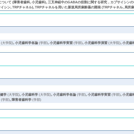
 (障害者歯科, 小児歯科), 三叉神経中のGABAの役割に関する研究，カプサイシンの作用に関する研
シン, TRPチャネル), TRPチャネルを用いた新規局所麻酔薬の開発 (TRPチャネル, 局所麻酔薬, カ
学
(大学院)
,
小児歯科学各論
(学部)
,
小児歯科学実習
(学部)
,
小児歯科学演習
(大学院)
,
小児歯
保健学
(大学院)
,
小児歯科学
(大学院)
,
小児歯科学各論
(学部)
,
小児歯科学実習
(学部)
,
小児歯
学
(学部)
,
障害者歯科学
(学部)