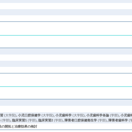
実習
(大学院)
,
小児口腔保健学
(大学院)
,
小児歯科学
(大学院)
,
小児歯科学各論
(学部)
,
小児歯
)
(学部)
,
臨床実習1
(学部)
,
臨床実習2
(学部)
,
障害者口腔保健衛生学
(学部)
,
障害者歯科学
(
法の開拓と治療効果の検討