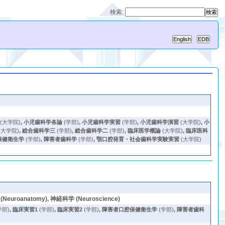
検索:
(大学院)
,
小児歯科学各論
(学部)
,
小児歯科学実習
(学部)
,
小児歯科学演習
(大学院)
,
小
(大学院)
,
総合歯科学三
(学部)
,
総合歯科学二
(学部)
,
臨床医学概論
(大学院)
,
臨床医科
保健衛生学
(学部)
,
障害者歯科学
(学部)
,
顎口腔発育・社会歯科学実験実習
(大学院)
 (Neuroanatomy), 神経科学 (Neuroscience)
学部)
,
臨床実習1
(学部)
,
臨床実習2
(学部)
,
障害者口腔保健衛生学
(学部)
,
障害者歯科