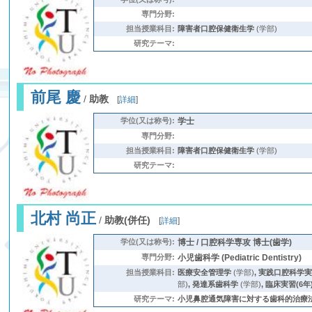
専門分野:
担当授業科目:
障害者口腔保健衛生学
(学部)
研究テーマ:
前尾 慶
/
助教
[
詳細
]
学位(又は称号):
学士
専門分野:
担当授業科目:
障害者口腔保健衛生学
(学部)
研究テーマ:
北村 尚正
/
助教(併任)
[
詳細
]
学位(又は称号):
博士 / 口腔科学専攻 博士(歯学)
専門分野:
小児歯科学 (Pediatric Dentistry)
担当授業科目:
医療安全管理学
(学部)
,
実践口腔科学
部)
,
発達系歯科学
(学部)
,
臨床実習(6年
研究テーマ:
小児鼻腔通気障害に対する歯科的治療