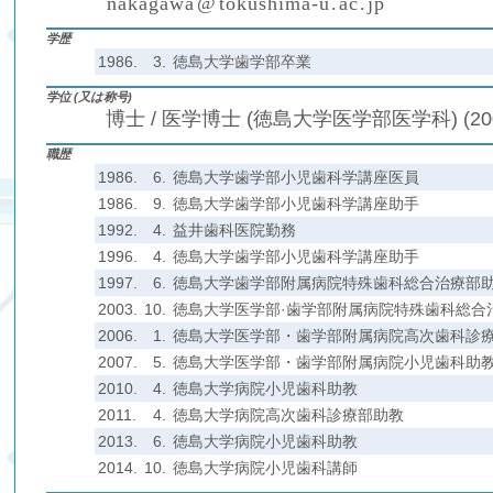
n
a
k
a
g
a
w
a
@
t
o
k
u
s
h
i
m
a
-
u
.
a
c
.
j
p
(
)
₍
₎
₍
₎
学歴
1986.
3.
徳島大学歯学部卒業
学位 (又は称号)
博士 / 医学博士 (徳島大学医学部医学科) (20
職歴
1986.
6.
徳島大学歯学部小児歯科学講座医員
1986.
9.
徳島大学歯学部小児歯科学講座助手
1992.
4.
益井歯科医院勤務
1996.
4.
徳島大学歯学部小児歯科学講座助手
1997.
6.
徳島大学歯学部附属病院特殊歯科総合治療部
2003.
10.
徳島大学医学部·歯学部附属病院特殊歯科総合
2006.
1.
徳島大学医学部・歯学部附属病院高次歯科診
2007.
5.
徳島大学医学部・歯学部附属病院小児歯科助
2010.
4.
徳島大学病院小児歯科助教
2011.
4.
徳島大学病院高次歯科診療部助教
2013.
6.
徳島大学病院小児歯科助教
2014.
10.
徳島大学病院小児歯科講師