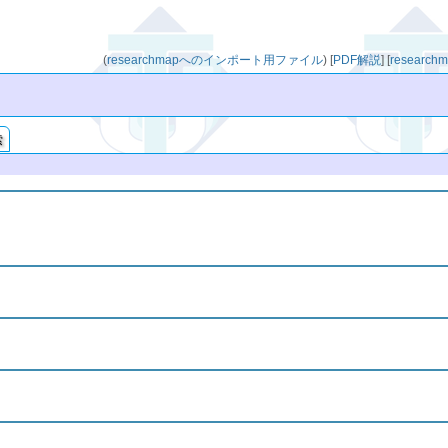
(
researchmapへのインポート用ファイル
)
[
PDF解説
]
[
resear
索