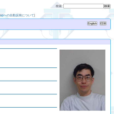
検索:
chmapへの自動反映について
]