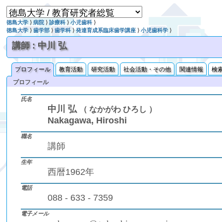
徳島大学
⟩
病院
⟩
診療科
⟩
小児歯科
⟩
徳島大学
⟩
歯学部
⟩
歯学科
⟩
発達育成系臨床歯学講座
⟩
小児歯科学
⟩
講師 : 中川 弘
プロフィール
教育活動
研究活動
社会活動・その他
関連情報
検
プロフィール
氏名
中川 弘
（ なかがわ ひろし ）
Nakagawa, Hiroshi
職名
講師
生年
西暦1962年
電話
088 - 633 - 7359
電子メール