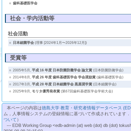
○
歯科基礎医学会
社会・学内活動等
社会活動
○
日本細菌学会
(理事 [2024年1月〜2026年12月])
受賞等
○
2005年5月,
平成 16 年度 日本防菌防黴学会 論文賞
(日本防菌防黴学会)
○
2014年8月,
平成 26 年度 歯科基礎医学会 学会奨励賞
(歯科基礎医学会)
○
2017年3月,
平成 28 年度 日本細菌学会 黒屋奨学賞
(日本細菌学会)
○
2025年9月,
モリタ優秀発表賞
(第67回歯科基礎医学会学術大会)
本ページの内容は
徳島大学 教育・研究者情報データベース (ED
ム，人事情報システムの登録情報に基づいて作成されています．
ついて
）
--- EDB Working Group <edb-admin (at) web (dot) db (dot) tokushi