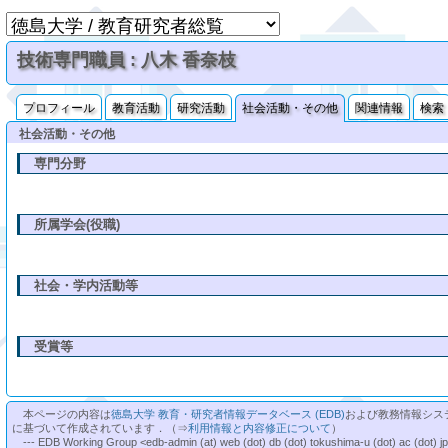
技術専門職員 : 八木 香奈枝
プロフィール
教育活動
研究活動
社会活動・その他
関連情報
検索
社会活動・その他
専門分野
所属学会(役職)
社会・学内活動等
受賞等
本ページの内容は
徳島大学 教育・研究者情報データベース (EDB)
および教務情報シス
に基づいて作成されています．（⇒
利用情報と内容修正について
）
--- EDB Working Group <edb-admin (at) web (dot) db (dot) tokushima-u (dot) ac (dot) j