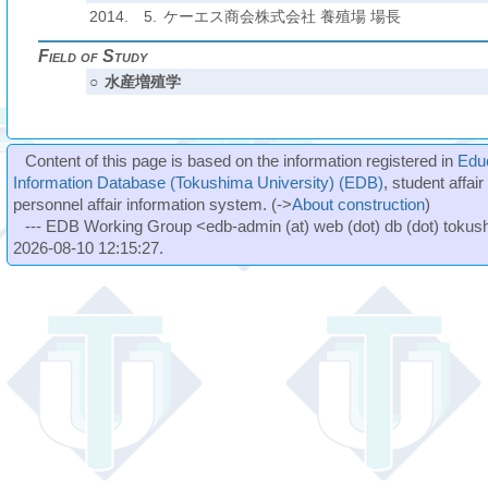
2014.
5.
ケーエス商会株式会社 養殖場 場長
Field of Study
○
水産増殖学
Content of this page is based on the information registered in
Edu
Information Database (Tokushima University) (EDB)
, student affai
personnel affair information system. (->
About construction
)
--- EDB Working Group <edb-admin (at) web (dot) db (dot) tokushi
2026-08-10 12:15:27.