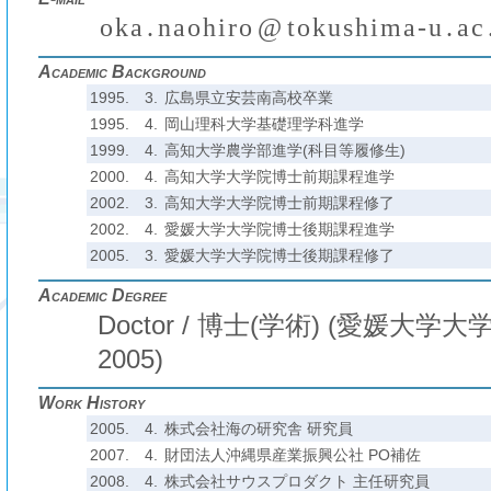
o
k
a
.
n
a
o
h
i
r
o
@
t
o
k
u
s
h
i
m
a
-
u
.
a
c
₍
₎
(
)
₍
₎
₍
Academic Background
1995.
3.
広島県立安芸南高校卒業
1995.
4.
岡山理科大学基礎理学科進学
1999.
4.
高知大学農学部進学(科目等履修生)
2000.
4.
高知大学大学院博士前期課程進学
2002.
3.
高知大学大学院博士前期課程修了
2002.
4.
愛媛大学大学院博士後期課程進学
2005.
3.
愛媛大学大学院博士後期課程修了
Academic Degree
Doctor / 博士(学術) (愛媛大学大学院
2005)
Work History
2005.
4.
株式会社海の研究舎 研究員
2007.
4.
財団法人沖縄県産業振興公社 PO補佐
2008.
4.
株式会社サウスプロダクト 主任研究員