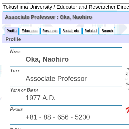
Associate Professor : Oka, Naohiro
Profile
Education
Research
Social, etc.
Related
Search
Profile
Name
Oka, Naohiro
Title
Associate Professor
Year of Birth
1977 A.D.
Phone
+81 - 88 - 656 - 5200
E-mail