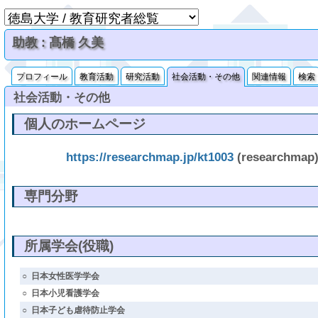
助教 : 髙橋 久美
プロフィール
教育活動
研究活動
社会活動・その他
関連情報
検索
社会活動・その他
個人のホームページ
https://researchmap.jp/kt1003
(researchmap
専門分野
所属学会(役職)
○
日本女性医学学会
○
日本小児看護学会
○
日本子ども虐待防止学会