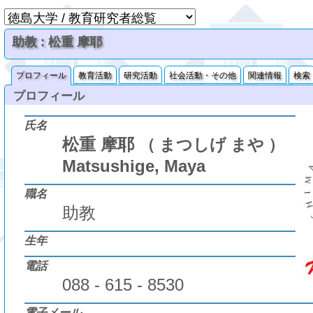
助教 : 松重 摩耶
プロフィール
教育活動
研究活動
社会活動・その他
関連情報
検索
プロフィール
氏名
松重 摩耶
（ まつしげ まや ）
Matsushige, Maya
職名
助教
生年
電話
088 - 615 - 8530
電子メール