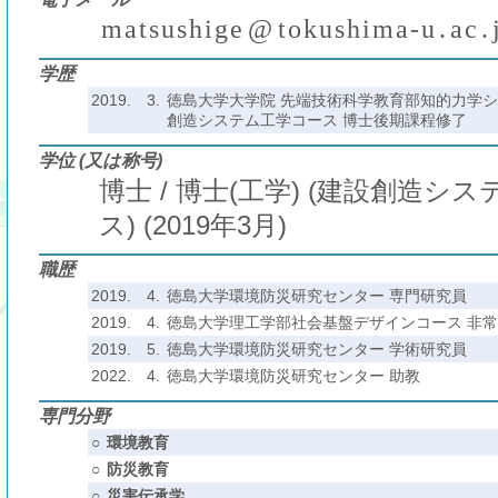
m
a
t
s
u
s
h
i
g
e
@
t
o
k
u
s
h
i
m
a
-
u
.
a
c
.
(
)
₍
₎
₍
₎
学歴
2019.
3.
徳島大学大学院 先端技術科学教育部知的力学シ
創造システム工学コース 博士後期課程修了
学位 (又は称号)
博士 / 博士(工学) (建設創造シ
ス) (2019年3月)
職歴
2019.
4.
徳島大学環境防災研究センター 専門研究員
2019.
4.
徳島大学理工学部社会基盤デザインコース 非
2019.
5.
徳島大学環境防災研究センター 学術研究員
2022.
4.
徳島大学環境防災研究センター 助教
専門分野
○
環境教育
○
防災教育
○
災害伝承学