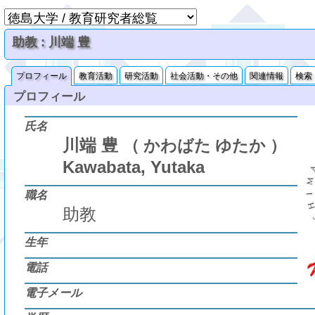
助教 : 川端 豊
プロフィール
教育活動
研究活動
社会活動・その他
関連情報
検索
プロフィール
氏名
川端 豊
（ かわばた ゆたか ）
Kawabata, Yutaka
職名
助教
生年
電話
電子メール