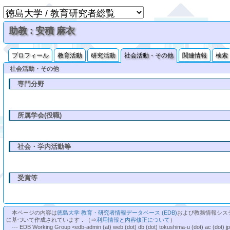
助教 : 安積 麻衣
プロフィール
教育活動
研究活動
社会活動・その他
関連情報
検索
社会活動・その他
専門分野
所属学会(役職)
社会・学内活動等
受賞等
本ページの内容は
徳島大学 教育・研究者情報データベース (EDB)
および教務情報シス
に基づいて作成されています．（⇒
利用情報と内容修正について
）
--- EDB Working Group <edb-admin (at) web (dot) db (dot) tokushima-u (dot) ac (dot) j