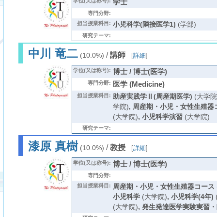
学位(又は称号):
学士
専門分野:
担当授業科目:
小児科学(隣接医学1)
(学部)
研究テーマ:
中川 竜二
/
講師
(10.0%)
[
詳細
]
学位(又は称号):
博士 / 博士(医学)
専門分野:
医学 (Medicine)
担当授業科目:
助産実践学Ⅱ(周産期医学)
(大学院
学院)
,
周産期・小児・女性生殖器
(大学院)
,
小児科学演習
(大学院)
研究テーマ:
漆原 真樹
/
教授
(10.0%)
[
詳細
]
学位(又は称号):
博士 / 博士(医学)
専門分野:
担当授業科目:
周産期・小児・女性生殖器コース
小児科学
(大学院)
,
小児科学(4年)
(大学院)
,
発生発達医学実験実習・