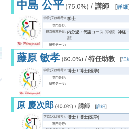
中島 公平
/
講師
(75.0%)
[
詳細
学位(又は称号):
学士
専門分野:
担当授業科目:
内分泌・代謝コース
(学部)
,
神経
部)
研究テーマ:
藤原 敏孝
/
特任助教
(60.0%)
[
詳
学位(又は称号):
博士 / 博士(医学)
専門分野:
研究テーマ:
原 慶次郎
/
講師
(40.0%)
[
詳細
]
学位(又は称号):
博士 / 博士(医学)
専門分野: