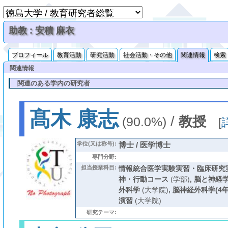
助教 : 安積 麻衣
プロフィール
教育活動
研究活動
社会活動・その他
関連情報
検索
関連情報
関連のある学内の研究者
髙木 康志
/
教授
(90.0%)
[
学位(又は称号):
博士 / 医学博士
専門分野:
担当授業科目:
情報統合医学実験実習・臨床研究
神・行動コース
(学部)
,
脳と神経
外科学
(大学院)
,
脳神経外科学(4年
演習
(大学院)
研究テーマ: