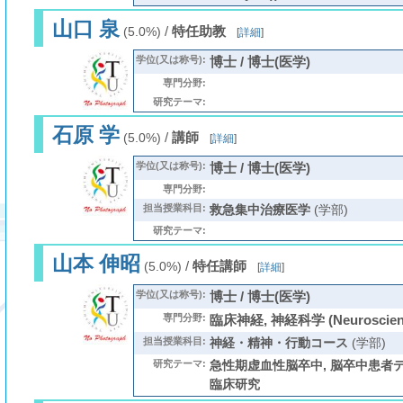
山口 泉
/
特任助教
(5.0%)
[
詳細
]
学位(又は称号):
博士 / 博士(医学)
専門分野:
研究テーマ:
石原 学
/
講師
(5.0%)
[
詳細
]
学位(又は称号):
博士 / 博士(医学)
専門分野:
担当授業科目:
救急集中治療医学
(学部)
研究テーマ:
山本 伸昭
/
特任講師
(5.0%)
[
詳細
]
学位(又は称号):
博士 / 博士(医学)
専門分野:
臨床神経, 神経科学 (Neuroscien
担当授業科目:
神経・精神・行動コース
(学部)
研究テーマ:
急性期虚血性脳卒中, 脳卒中患者
臨床研究