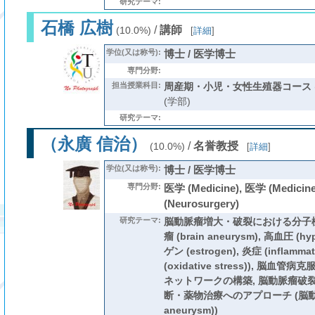
研究テーマ:
石橋 広樹
/
講師
(10.0%)
[
詳細
]
学位(又は称号):
博士 / 医学博士
専門分野:
担当授業科目:
周産期・小児・女性生殖器コース
(学部)
研究テーマ:
（永廣 信治）
/
名誉教授
(10.0%)
[
詳細
]
学位(又は称号):
博士 / 医学博士
専門分野:
医学 (Medicine), 医学 (Medic
(Neurosurgery)
研究テーマ:
脳動脈瘤増大・破裂における分子機
瘤 (brain aneurysm), 高血圧 (h
ゲン (estrogen), 炎症 (inflam
(oxidative stress)), 脳
ネットワークの構築, 脳動脈瘤破
断・薬物治療へのアプローチ (脳動脈瘤
aneurysm))