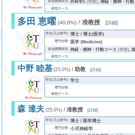
担当授業科目:
外科学1
(学部)
,
神経・精神・行動
研究テーマ:
多田 恵曜
/
准教授
(40.0%)
[
詳細
]
学位(又は称号):
博士 / 博士(医学)
専門分野:
医学 (Medicine)
担当授業科目:
神経・精神・行動コース
(学部)
,
研究テーマ:
中野 睦基
/
助教
(25.0%)
[
詳細
]
学位(又は称号):
学士
専門分野:
研究テーマ:
森 達夫
/
准教授
(25.0%)
[
詳細
]
学位(又は称号):
博士 / 医学博士
専門分野:
小児神経学