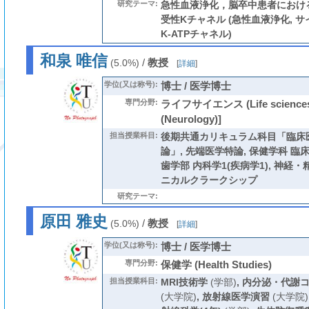
研究テーマ:
急性血液浄化，脳卒中患者における
受性Kチャネル (急性血液浄化, サイトカ
K-ATPチャネル)
和泉 唯信
/
教授
(5.0%)
[
詳細
]
学位(又は称号):
博士 / 医学博士
専門分野:
ライフサイエンス (Life scienc
(Neurology)]
担当授業科目:
後期共通カリキュラム科目「臨床
論」
,
先端医学特論
,
保健学科 臨
歯学部 内科学1(疾病学1)
,
神経・
ニカルクラークシップ
研究テーマ:
原田 雅史
/
教授
(5.0%)
[
詳細
]
学位(又は称号):
博士 / 医学博士
専門分野:
保健学 (Health Studies)
担当授業科目:
MRI技術学
(学部)
,
内分泌・代謝
(大学院)
,
放射線医学演習
(大学院)