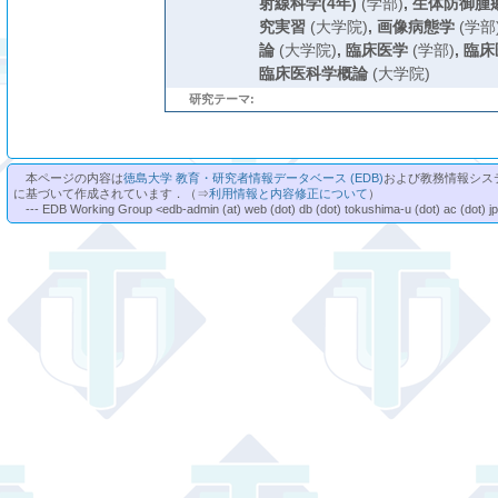
射線科学(4年)
(学部)
,
生体防御腫
究実習
(大学院)
,
画像病態学
(学部
論
(大学院)
,
臨床医学
(学部)
,
臨床
臨床医科学概論
(大学院)
研究テーマ:
本ページの内容は
徳島大学 教育・研究者情報データベース (EDB)
および教務情報シス
に基づいて作成されています．（⇒
利用情報と内容修正について
）
--- EDB Working Group <edb-admin (at) web (dot) db (dot) tokushima-u (dot) ac (dot) j