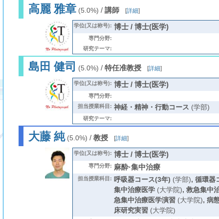
高麗 雅章
/
講師
(5.0%)
[
詳細
]
学位(又は称号):
博士 / 博士(医学)
専門分野:
研究テーマ:
島田 健司
/
特任准教授
(5.0%)
[
詳細
]
学位(又は称号):
博士 / 博士(医学)
専門分野:
担当授業科目:
神経・精神・行動コース
(学部)
研究テーマ:
大藤 純
/
教授
(5.0%)
[
詳細
]
学位(又は称号):
博士 / 博士(医学)
専門分野:
麻酔·集中治療
担当授業科目:
呼吸器コース(3年)
(学部)
,
循環器コ
集中治療医学
(大学院)
,
救急集中治
急集中治療医学演習
(大学院)
,
病
床研究実習
(大学院)