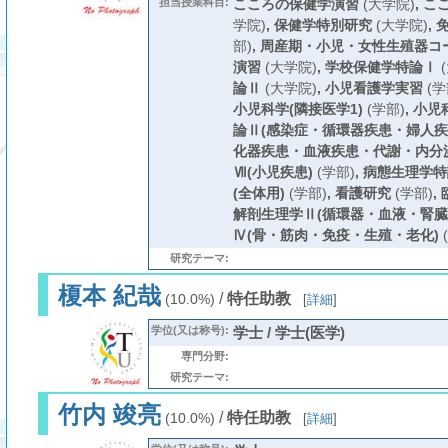
担当授業科目:
こころの保健学演習
(大学院)
,
こ
学院)
,
保健学特別研究
(大学院)
,
免
部)
,
周産期・小児・女性生殖器コ
演習
(大学院)
,
学校保健学特論Ⅰ
(
論Ⅱ
(大学院)
,
小児看護学実習
(学
小児科学(隣接医学1)
(学部)
,
小児
論Ⅱ(感染症・循環器疾患・婦人疾
化器疾患・血液疾患・代謝・内分
Ⅶ(小児疾患)
(学部)
,
病態生理学特
(全体用)
(学部)
,
看護研究
(学部)
,
解剖生理学Ⅱ(循環器・血液・腎臓
Ⅳ(骨・筋肉・免疫・生殖・老化)
研究テーマ:
榎本 紀哉
/
特任助教
(10.0%)
[
詳細
]
学位(又は称号):
学士 / 学士(医学)
専門分野:
研究テーマ:
竹内 竣亮
/
特任助教
(10.0%)
[
詳細
]