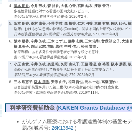
4.
阪本 朋香
, 今井 芳枝, 森 裕香, 大北 心音, 宮田 結衣, 漆原 音乃 :
多発性骨髄腫に対する看護の国内文献レビュー,
第40回日本がん看護学会学術集会,
2026年2月.
5.
阪本 朋香
, 桑村 由美, 今井 芳枝, 森 裕香, 仁木 円香, 東條 有里, 陶久 ゆら, 橋
臨床におけるがん患者の快適さ(Comfort)に関する国内外研究の文献レビュ
日本緩和医療学会 第7回中国・四国支部学術大会,
S71, 2025年9月.
6.
阪本 朋香
, 今井 芳枝, 三木 こずえ, 藤井 志朗, 三木 浩和, 曽我部 公子, 大浦 
橋 真美子, 原田 武志, 前田 悠作, 中村 信元, 松岡 賢市 :
治療過程にある多発性骨髄腫患者が治療を続ける意味,
第39回日本がん看護学会学術集会,
2025年2月.
7.
小玉 由貴, 今井 芳枝, 奥道 唯, 矢野 由依子, 工藤 香澄, 森 裕香,
阪本 朋香
, 
高齢がん患者が納得して療養生活に身を置くために重要なこと,
第38回日本がん看護学会学術集会,
279, 2024年2月.
8.
三木 理恵子,
阪本 朋香
, 安原 由子, 谷岡 哲也, 元木 一志, 高瀬 憲作 :
超音波診断装置を用いた第二世代LAIの注射後の筋肉内の輝度変化,
第40回中国・四国精神保健学会(愛媛県),
2016年11月.
科学研究費補助金 (
KAKEN Grants Database @ N
がんゲノム医療における看護連携体制の基盤モデ
題/領域番号:
26K13642
)