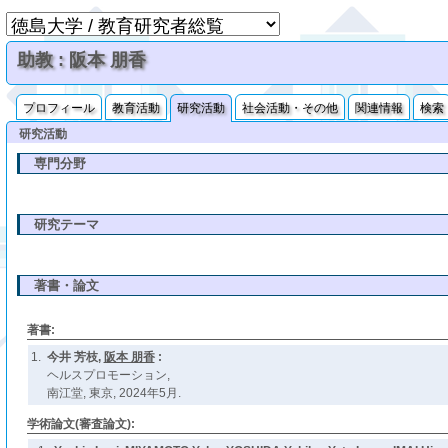
助教 : 阪本 朋香
プロフィール
教育活動
研究活動
社会活動・その他
関連情報
検索
研究活動
専門分野
研究テーマ
著書・論文
著書:
1.
今井 芳枝,
阪本 朋香
:
ヘルスプロモーション,
南江堂, 東京, 2024年5月.
学術論文(審査論文):