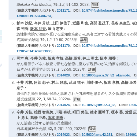
Shikoku Acta Medica,
79,
1.2,
91-102, 2023.
(徳島大学機関リポジトリ:
2011171
, DOI:
10.57444/shikokuactamedica.79.1.
1390015191534406784
)
6.
杉本 沙紀, 今井 芳枝, 上田 伊佐子, 近藤 和也, 高開 登茂子, 長谷 奈生己, 板
森 裕香,
阪本 朋香
, 蔭山 恵美 :
急性期病院で治療を受ける認知症高齢がん患者に対する看護実践とその関
四国医学雑誌,
79,
1,2,
79-90, 2023年.
(徳島大学機関リポジトリ:
2011170
, DOI:
10.57444/shikokuactamedica.79.1.
1390578141487813888
)
7.
岡本 恵, 今井 芳枝, 板東 孝枝, 髙橋 亜希, 井上 勇太,
阪本 朋香
:
がん遺伝子パネル検査で新たな治療に至らず現行のがん治療を継続してい
日本がん看護学会誌,
37,
1,
52-59, 2023年.
(徳島大学機関リポジトリ:
2014028
, DOI:
10.18906/jjscn.37_52_okamoto
, Ci
8.
今井 芳枝, 阿部 彰子, 村上 好恵, 武田 祐子, 川崎 優子, 板東 孝枝, 髙橋 亜希
奈子 :
遺伝性乳癌卵巣癌症候群と診断された乳癌罹患患者のリスク低減卵管卵巣
遺伝性腫瘍,
22,
3,
68-74, 2022年.
(徳島大学機関リポジトリ:
2014024
, DOI:
10.18976/jsht.22.3_68
, CiNii:
1390
9.
今井 芳枝, 雄西 智惠美, 川端 泰枝, 町田 美佳, 徳永 亜希子, 榎本 葵, 荒堀 広
上 勇太, 髙橋 亜希,
阪本 朋香
:
がん治療に対する納得の尺度開発,
日本看護科学会誌,
42,
0,
281-290, 2022年.
(徳島大学機関リポジトリ:
2014023
, DOI:
10.5630/jans.42.281
, CiNii:
139001