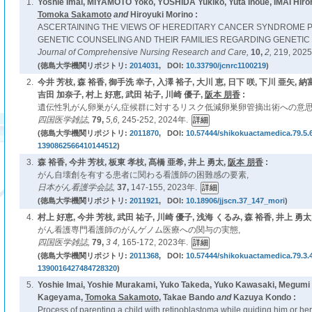
1.
Yoshie Imai, MIYAMOTO Yoko, YOSHIDA Yukiko, Yuta Inoue, IMAI Hir
Tomoka Sakamoto
and
Hiroyuki Morino :
ASCERTAINING THE VIEWS OF HEREDITARY CANCER SYNDROME P
GENETIC COUNSELING AND THEIR FAMILIES REGARDING GENETIC 
Journal of Comprehensive Nursing Research and Care,
10,
2,
219, 2025
(徳島大学機関リポジトリ:
2014031
, DOI:
10.33790/jcnrc1100219
)
2.
今井 芳枝, 森 裕香, 御手洗 幸子, 入澤 裕子, 大川 恵, 日下 咲, 下川 亜矢, 納
吉田 加奈子, 村上 好恵, 武田 祐子, 川崎 優子,
阪本 朋香
:
遺伝性乳がん卵巣がん症候群に対するリスク低減卵巣卵管摘出術への意思
四国医学雑誌,
79,
5,6,
245-252, 2024年.
(徳島大学機関リポジトリ:
2011870
, DOI:
10.57444/shikokuactamedica.79.5.
1390862566410144512
)
3.
森 裕香, 今井 芳枝, 板東 孝枝, 髙橋 亜希, 井上 勇太,
阪本 朋香
:
がん自壊創を有する患者に関わる看護師の困難感の要素,
日本がん看護学会誌,
37,
147-155, 2023年.
(徳島大学機関リポジトリ:
2011921
, DOI:
10.18906/jjscn.37_147_mori
)
4.
村上 好恵, 今井 芳枝, 武田 祐子, 川崎 優子, 浅海 くるみ, 森 裕香, 井上 勇太
がん看護専門看護師のがんゲノム医療への関与の実態,
四国医学雑誌,
79,
3 4,
165-172, 2023年.
(徳島大学機関リポジトリ:
2011368
, DOI:
10.57444/shikokuactamedica.79.3.
1390016427484728320
)
5.
Yoshie Imai, Yoshie Murakami, Yuko Takeda, Yuko Kawasaki, Megumi 
Kageyama,
Tomoka Sakamoto
, Takae Bando
and
Kazuya Kondo :
Process of parenting a child with retinoblastoma while guiding him or h