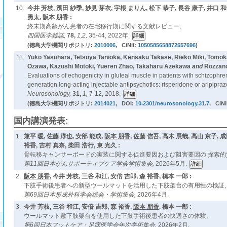
10.
今井 芳枝, 濱田 紗季, 妙見 芽衣, 宇根 まりん, 松下 恭子, 長谷 康子, 井口 和
勇太,
阪本 朋香
:
終末期高齢がん患者の在宅移行期に関する文献レビュー,
四国医学雑誌,
78,
1,2,
35-44, 2022年.
(徳島大学機関リポジトリ:
2010006
, CiNii:
1050585658872557696
)
11.
Yuko Yasuhara, Tetsuya Tanioka, Kensaku Takase, Rieko Miki,
Tomok
Ozawa, Kazushi Motoki, Yueren Zhao, Takaharu Azekawa
and
Rozzano
Evaluations of echogenicity in gluteal muscle in patients with schizophre
generation long-acting injectable antipsychotics: risperidone or aripipraz
Neurosonology,
31,
1,
7-12, 2018.
(徳島大学機関リポジトリ:
2014021
, DOI:
10.2301/neurosonology.31.7
, CiNi
国内講演発表:
1.
兼平 暖, 佐藤 淳也, 安部 能成,
阪本 朋香
, 佐藤 信吾, 髙木 辰哉, 高山 京子, 
裕香, 吉村 真奈, 柴田 浩行, 東 光久 :
骨転移キャンサーボードの実装に関する促進要因および阻害要因の 探索的
第11回日本がんサポーティブケア学会学術集会,
2026年5月.
2.
阪本 朋香
, 今井 芳枝, 三谷 和江, 安倍 吉郎, 森 裕香, 橋本 一郎 :
下肢手術後患者への新型ウールマットを活用した下肢架台の有用性の検証,
第69回日本形成外科学会総会・学術集会,
2026年4月.
3.
今井 芳枝, 三谷 和江, 安倍 吉郎, 森 裕香,
阪本 朋香
, 橋本 一郎 :
ウールマット敷下肢架台を使用した下肢手術後患者の快適さの体験,
第6回日本フットケア・足病医学会年次学術集会,
2026年2月.