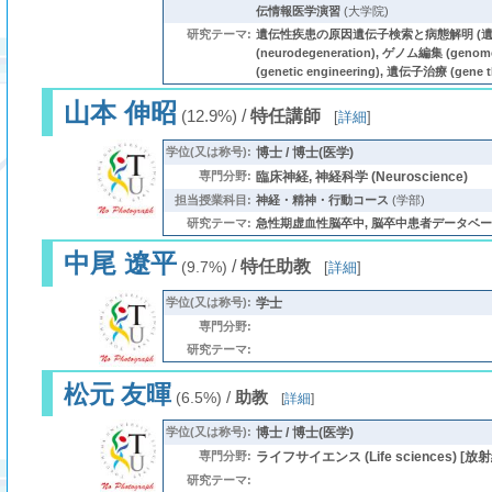
伝情報医学演習
(大学院)
研究テーマ:
遺伝性疾患の原因遺伝子検索と病態解明 (遺伝学 (
(neurodegeneration), ゲノム編集 (genom
(genetic engineering), 遺伝子治療 (gene t
山本 伸昭
/
特任講師
(12.9%)
[
詳細
]
学位(又は称号):
博士 / 博士(医学)
専門分野:
臨床神経, 神経科学 (Neuroscience)
担当授業科目:
神経・精神・行動コース
(学部)
研究テーマ:
急性期虚血性脳卒中, 脳卒中患者データベ
中尾 遼平
/
特任助教
(9.7%)
[
詳細
]
学位(又は称号):
学士
専門分野:
研究テーマ:
松元 友暉
/
助教
(6.5%)
[
詳細
]
学位(又は称号):
博士 / 博士(医学)
専門分野:
ライフサイエンス (Life sciences) [放射線
研究テーマ: