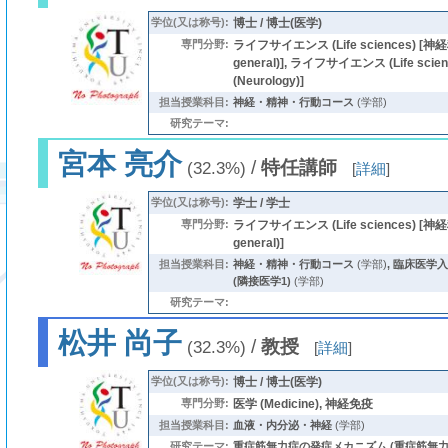
学位(又は称号):
博士 / 博士(医学)
専門分野:
ライフサイエンス (Life sciences) [神経科
general)], ライフサイエンス (Life sci
(Neurology)]
担当授業科目:
神経・精神・行動コース
(学部)
研究テーマ:
宮本 亮介
/
特任講師
(32.3%)
[
詳細
]
学位(又は称号):
学士 / 学士
専門分野:
ライフサイエンス (Life sciences) [神経科
general)]
担当授業科目:
神経・精神・行動コース
(学部)
,
臨床医学入
(隣接医学1)
(学部)
研究テーマ:
松井 尚子
/
教授
(32.3%)
[
詳細
]
学位(又は称号):
博士 / 博士(医学)
専門分野:
医学 (Medicine), 神経免疫
担当授業科目:
血液・内分泌・神経
(学部)
研究テーマ:
重症筋無力症の発症メカニズム (重症筋無力症