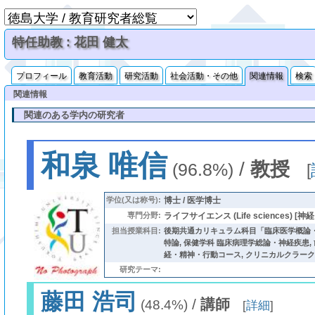
特任助教 : 花田 健太
プロフィール
教育活動
研究活動
社会活動・その他
関連情報
検索
関連情報
関連のある学内の研究者
和泉 唯信
/
教授
(96.8%)
[
学位(又は称号):
博士 / 医学博士
専門分野:
ライフサイエンス (Life sciences) [神経内
担当授業科目:
後期共通カリキュラム科目「臨床医学概論
特論
,
保健学科 臨床病理学総論・神経疾患
,
経・精神・行動コース
,
クリニカルクラーク
研究テーマ:
藤田 浩司
/
講師
(48.4%)
[
詳細
]