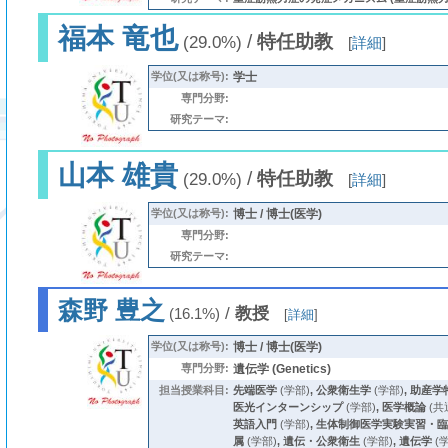
福本 竜也
/
特任助教
(29.0%)
[
詳細
]
学位(又は称号):
学士
専門分野:
研究テーマ:
山本 雄貴
/
特任助教
(29.0%)
[
詳細
]
学位(又は称号):
博士 / 博士(医学)
専門分野:
研究テーマ:
森野 豊之
/
教授
(16.1%)
[
詳細
]
学位(又は称号):
博士 / 博士(医学)
専門分野:
遺伝学 (Genetics)
担当授業科目:
先端医学
(学部)
,
公衆衛生学
(学部)
,
助産学
医光インターンシップ
(学部)
,
医学概論
(共
英語入門
(学部)
,
生体制御医学実験実習・臨
属
(学部)
,
遺伝・公衆衛生
(学部)
,
遺伝学
(学