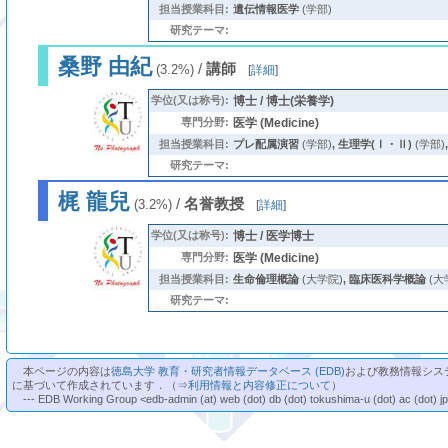
担当授業科目:
遺伝情報医学
(学部)
研究テーマ:
桑野 由紀
/
講師
(3.2%)
[
詳細
]
学位(又は称号):
博士 / 博士(栄養学)
専門分野:
医学 (Medicine)
担当授業科目:
プレ配属演習
(学部)
,
生理学(Ⅰ・Ⅱ)
(学部)
研究テーマ:
梶 龍兒
/
名誉教授
(3.2%)
[
詳細
]
学位(又は称号):
博士 / 医学博士
専門分野:
医学 (Medicine)
担当授業科目:
生命倫理概論
(大学院)
,
臨床医科学概論
(大
研究テーマ:
本ページの内容は
徳島大学 教育・研究者情報データベース (EDB)
および教務情報シス
に基づいて作成されています．（⇒
利用情報と内容修正について
）
--- EDB Working Group <edb-admin (at) web (dot) db (dot) tokushima-u (dot) ac (dot) j