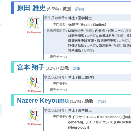
原田 雅史
/
教授
(6.5%)
[
詳細
]
学位(又は称号):
博士 / 医学博士
専門分野:
保健学 (Health Studies)
担当授業科目:
MRI技術学
(学部)
,
内分泌・代謝コース
(学
線医学演習
(大学院)
,
放射線科学
(学部)
,
放
腫瘍医学実験実習・臨床研究実習
(大学院)
,
評価方法論
(大学院)
,
臨床医学
(学部)
,
臨床
科学概論
(大学院)
研究テーマ:
宮本 翔子
/
助教
(3.2%)
[
詳細
]
学位(又は称号):
博士 / 博士(医学)
専門分野:
研究テーマ:
Nazere Keyoumu
/
助教
(3.2%)
[
詳細
]
学位(又は称号):
博士 / 医学博士
専門分野:
ライフサイエンス (Life sciences) [神経科
general)], ライフサイエンス (Life sci
(Neurology)]