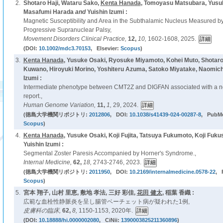
2.
Shotaro Haji, Wataru Sako,
Kenta Hanada
, Tomoyasu Matsubara, Yusu
Masafumi Harada
and
Yuishin Izumi :
Magnetic Susceptibility and Area in the Subthalamic Nucleus Measured b
Progressive Supranuclear Palsy,
Movement Disorders Clinical Practice,
12,
10,
1602-1608, 2025.
(DOI:
10.1002/mdc3.70153
, Elsevier:
Scopus
)
3.
Kenta Hanada
, Yusuke Osaki, Ryosuke Miyamoto, Kohei Muto, Shotaro
Kuwano, Hiroyuki Morino, Yoshiteru Azuma, Satoko Miyatake, Naomic
Izumi :
Intermediate phenotype between CMT2Z and DIGFAN associated with a n
report.,
Human Genome Variation,
11,
1,
29, 2024.
(徳島大学機関リポジトリ:
2012806
, DOI:
10.1038/s41439-024-00287-8
, PubM
Scopus
)
4.
Kenta Hanada
, Yusuke Osaki, Koji Fujita, Tatsuya Fukumoto, Koji Fuku
Yuishin Izumi :
Segmental Zoster Paresis Accompanied by Horner's Syndrome.,
Internal Medicine,
62,
18,
2743-2746, 2023.
(徳島大学機関リポジトリ:
2011950
, DOI:
10.2169/internalmedicine.0578-22
, 
Scopus
)
5.
宮本 翔子, 山村 里恵, 敷地 孝法, 三好 彩佳,
花田 健太
, 稲葉 香織 :
広範な血栓性静脈炎を呈し腸管ベーチェット病が疑われた1例,
皮膚科の臨床,
62,
8,
1150-1153, 2020年.
(DOI:
10.18888/hi.0000002080
, CiNii:
1390003825211360896
)