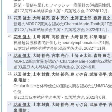
尿閉・便秘を呈したフィッシャー症候群の34歳男性例,
第112回日本神経学会中国・四国地方会,
2022年12月.
19.
花田 健太
, 大崎 裕亮, 宮本 亮介, 土師 正太郎, 森野 豊之,
新規のMORC2変異を認めたCharcot-Marie-Tooth病2Z
第112回日本神経学会中国・四国地方会,
2022年12月.
20.
花田 健太
, 山﨑 博輝, 高松 直子, 大崎 裕亮, 和泉 唯信 :
神経超音波検査で評価したneurolymphomatosisの1例,
日本臨床神経生理学会第52回学術大会,
2022年11月.
21.
花田 健太
, 大崎 裕亮, 宮本 亮介, 土師 正太郎, 森野 豊之,
MORC2新規変異を認めたCharcot-Marie-Tooth病2Z型
第33回日本末梢神経学会学術集会,
2022年9月.
22.
花田 健太
, 山本 雄貴, 大崎 裕亮, 島 かさ音, 武藤 浩平, 
泉 唯信 :
Ocular flutterと体幹優位の運動失調を認めた抗NM
性例,
第111回日本神経学会中国・四国地方会,
2022年6月.
23.
花田 健太
, 山本 雄貴, 大崎 裕亮, 島 かさ音, 武藤 浩平, 
泉 唯信 :