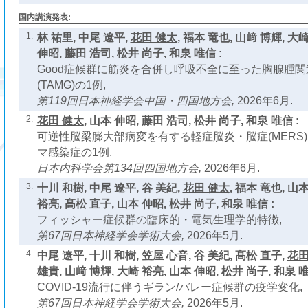
国内講演発表:
1.
林 祐里, 中尾 遼平,
花田 健太
, 福本 竜也, 山﨑 博輝, 大
伸昭, 藤田 浩司, 松井 尚子, 和泉 唯信 :
Good症候群に筋炎を合併し呼吸不全に至った胸腺腫
(TAMG)の1例,
第119回日本神経学会中国・四国地方会,
2026年6月.
2.
花田 健太
, 山本 伸昭, 藤田 浩司, 松井 尚子, 和泉 唯信 :
可逆性脳梁膨大部病変を有する軽症脳炎・脳症(MERS
マ感染症の1例,
日本内科学会第134回四国地方会,
2026年6月.
3.
十川 和樹, 中尾 遼平, 谷 美紀,
花田 健太
, 福本 竜也, 山
裕亮, 髙松 直子, 山本 伸昭, 松井 尚子, 和泉 唯信 :
フィッシャー症候群の臨床的・電気生理学的特徴,
第67回日本神経学会学術大会,
2026年5月.
4.
中尾 遼平, 十川 和樹, 笠屋 心音, 谷 美紀, 髙松 直子,
花田
雄貴, 山﨑 博輝, 大崎 裕亮, 山本 伸昭, 松井 尚子, 和泉 唯
COVID-19流行に伴うギラン/バレー症候群の疫学変化,
第67回日本神経学会学術大会,
2026年5月.