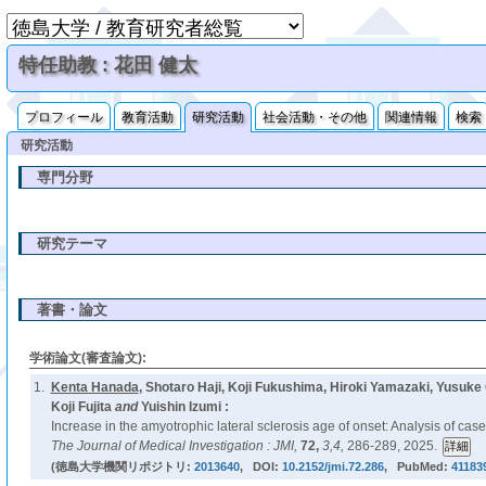
特任助教 : 花田 健太
プロフィール
教育活動
研究活動
社会活動・その他
関連情報
検索
研究活動
専門分野
研究テーマ
著書・論文
学術論文(審査論文):
1.
Kenta Hanada
, Shotaro Haji, Koji Fukushima, Hiroki Yamazaki, Yusuk
Koji Fujita
and
Yuishin Izumi :
Increase in the amyotrophic lateral sclerosis age of onset: Analysis of cas
The Journal of Medical Investigation : JMI,
72,
3,4,
286-289, 2025.
(徳島大学機関リポジトリ:
2013640
, DOI:
10.2152/jmi.72.286
, PubMed:
41183