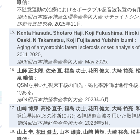
唯信 :
不随意運動の治療におけるポータブル超音波装置の有用
第55回日本臨床神経生理学会学術大会 サテライトシンポ
筋超音波研究会,
2025年11月.
15.
Kenta Hanada
, Shotaro Haji, Koji Fukushima, Hirok
Osaki, N Takamatsu, Koji Fujita
and
Yuishin Izumi :
Aging of amyotrophic lateral sclerosis onset: analysis of
2011-2020,
第66回日本神経学会学術大会,
May 2025.
16.
土師 正太郎, 佐光 亘, 福島 功士,
花田 健太
, 大崎 裕亮, 
泉 唯信 :
QSMを用いた視床下核の面先・磁化率評価は進行性核
である,
第64回日本神経学会学術大会,
2023年6月.
17.
山﨑 博輝, 髙松 直子, 福島 功士,
花田 健太
, 大崎 裕亮, 
発症早期ALSの診断における神経超音波を用いた脳神経
第64回日本神経学会学術大会,
2023年5月.
18.
山上 圭,
花田 健太
, 山本 雄貴, 山﨑 博輝, 大崎 裕亮, 松
唯信 :