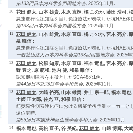
第133回日本内科学会四国地方会,
2025年11月.
10.
花田 健太
, 山本 雄貴, 木原 直輝, 橘 このか, 藤田 浩司, 
急速進行性認知症を呈し免疫療法が奏功した抗NAE体抗
第133回日本内科学会四国地方会,
2025年11月.
11.
花田 健太
, 山本 雄貴, 木原 直輝, 橘 このか, 宮本 亮介, 
泉 唯信 :
急速進行性認知症を呈し免疫療法が奏効した抗NAE抗体
一般社団法人日本内科学会第133回四国地方会,
2025年
12.
花田 健太
, 松原 知康, 木原 直輝, 福本 竜也, 宮本 亮介, 
野 豊之, 原 範和, 池内 健, 和泉 唯信 :
認知機能障害を主徴としたSCA48の1例,
第44回日本認知症学会学術集会,
2025年11月.
13.
花田 健太
, 大崎 裕亮, 山本 雄貴, 井上 宗一郎, 福本 竜也,
土師 正太郎, 佐光 亘, 和泉 唯信 :
筋萎縮性側索硬化症における機能予後予測マーカーと
遠位潜時,
第55回日本臨床神経生理学会学術大会,
2025年11月.
14.
福本 竜也, 髙松 直子, 谷 美紀,
花田 健太
, 山﨑 博輝, 大