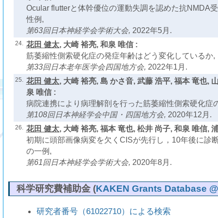
Ocular flutterと体幹優位の運動失調を認めた抗NM
性例,
第63回日本神経学会学術大会,
2022年5月.
24.
花田 健太
, 大崎 裕亮, 和泉 唯信 :
筋萎縮性側索硬化症の発症年齢はどう変化しているか,
第33回日本老年医学会四国地方会,
2022年1月.
25.
花田 健太
, 大崎 裕亮, 島 かさ音, 武藤 浩平, 福本 竜也, 
泉 唯信 :
病院連携により病理解剖を行った筋萎縮性側索硬化症の
第108回日本神経学会中国・四国地方会,
2020年12月.
26.
花田 健太
, 大崎 裕亮, 福本 竜也, 松井 尚子, 和泉 唯信, 浦
初期に頭部画像病変を欠くCISが先行し，10年後に診
の一例,
第61回日本神経学会学術大会,
2020年8月.
科学研究費補助金 (
KAKEN Grants Database @ N
研究者番号（61022710）による検索