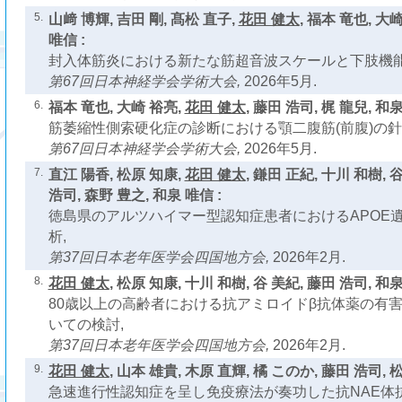
5.
山﨑 博輝, 吉田 剛, 髙松 直子,
花田 健太
, 福本 竜也, 大
唯信 :
封入体筋炎における新たな筋超音波スケールと下肢機能
第67回日本神経学会学術大会,
2026年5月.
6.
福本 竜也, 大崎 裕亮,
花田 健太
, 藤田 浩司, 梶 龍兒, 和泉
筋萎縮性側索硬化症の診断における顎二腹筋(前腹)の針
第67回日本神経学会学術大会,
2026年5月.
7.
直江 陽香, 松原 知康,
花田 健太
, 鎌田 正紀, 十川 和樹, 
浩司, 森野 豊之, 和泉 唯信 :
徳島県のアルツハイマー型認知症患者におけるAPOE
析,
第37回日本老年医学会四国地方会,
2026年2月.
8.
花田 健太
, 松原 知康, 十川 和樹, 谷 美紀, 藤田 浩司, 和泉
80歳以上の高齢者における抗アミロイドβ抗体薬の有
いての検討,
第37回日本老年医学会四国地方会,
2026年2月.
9.
花田 健太
, 山本 雄貴, 木原 直輝, 橘 このか, 藤田 浩司, 
急速進行性認知症を呈し免疫療法が奏功した抗NAE体抗