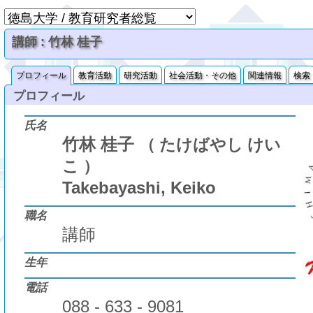
講師 : 竹林 桂子
プロフィール
教育活動
研究活動
社会活動・その他
関連情報
検索
プロフィール
氏名
竹林 桂子
（ たけばやし けい
こ ）
Takebayashi, Keiko
職名
講師
生年
電話
088 - 633 - 9081