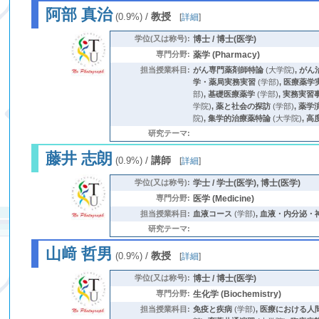
阿部 真治
/
教授
(0.9%)
[
詳細
]
学位(又は称号):
博士 / 博士(医学)
専門分野:
薬学 (Pharmacy)
担当授業科目:
がん専門薬剤師特論
(大学院)
,
がん
学・薬局実務実習
(学部)
,
医療薬学
部)
,
基礎医療薬学
(学部)
,
実務実習
学院)
,
薬と社会の探訪
(学部)
,
薬学
院)
,
集学的治療薬特論
(大学院)
,
高
研究テーマ:
藤井 志朗
/
講師
(0.9%)
[
詳細
]
学位(又は称号):
学士 / 学士(医学), 博士(医学)
専門分野:
医学 (Medicine)
担当授業科目:
血液コース
(学部)
,
血液・内分泌・
研究テーマ:
山﨑 哲男
/
教授
(0.9%)
[
詳細
]
学位(又は称号):
博士 / 博士(医学)
専門分野:
生化学 (Biochemistry)
担当授業科目:
免疫と疾病
(学部)
,
医療における人