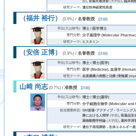
部)
,
育薬共通演習
(大学院)
,
臨床病
研究テーマ:
遺伝性神経変性疾患
（福井 裕行）
/
名誉教授
(0.9%)
[
詳細
]
学位(又は称号):
博士 / 医学博士
専門分野:
分子薬理学 (Molecular Pharmac
研究テーマ:
ヒスタミン
（安倍 正博）
/
名誉教授
(0.9%)
[
詳細
]
学位(又は称号):
博士 / 博士(医学)
専門分野:
医学 (Medicine), 血液学 (Hemato
研究テーマ:
血液腫瘍の病態と治療 (骨髄腫 (myeloma),
山﨑 尚志
/
准教授
(0.7%)
[
詳細
]
学位(又は称号):
博士 / 博士(薬学)
専門分野:
分子細胞生物学 (Molecular and Cel
担当授業科目:
SIH道場~アクティブ・ラーニング入
療における人間学
(学部)
,
医薬品安
薬物動態学特論
(大学院)
,
薬科学演
研究テーマ:
遺伝子発現調節，生体エネルギー産生機構 (遺伝子