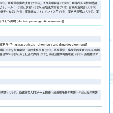
(学部)
,
医療薬学実践演習
(大学院)
,
医療薬学特論
(大学院)
,
医薬品安全性学特論
ゼミナール
(大学院)
,
演習1
(学部)
,
生物化学実習
(学部)
,
育薬共通演習
(大学院)
,
療学4(炎症)
(学部)
,
薬物療法マネジメント入門
(学部)
,
薬科学演習1
(大学院)
,
薬
ン共鳴 (electron paramagnetic resonance))
Pharmaceuticals - chemistry and drug development)]
道場
(学部)
,
医療薬学・病院実務実習
(学部)
,
医療薬学・薬局実務実習
(学部)
,
地域
倫理WS
(学部)
,
薬と社会の探訪
(学部)
,
薬物治療学1(循環器)
(学部)
,
薬物療法マ
究実習
(大学院)
,
臨床実習入門(チーム医療・診療現場見学実習)
(学部)
,
臨床実習