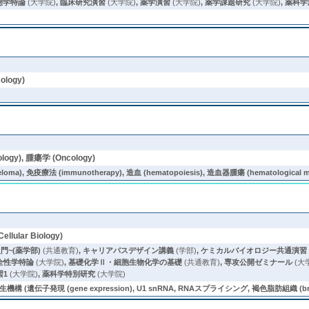
態学特論
(大学院)
,
臨床研究演習
(大学院)
,
薬学演習
(大学院)
,
薬学課題研究
(大学院)
,
薬科学
ology)
logy), 腫瘍学 (Oncology)
 免疫療法 (immunotherapy), 造血 (hematopoiesis), 造血器腫瘍 (hematological ma
lular Biology)
門~(薬学部)
(共通教育)
,
キャリアパスデザイン講義
(学部)
,
ケミカルバイオロジー共通演習
全性学特論
(大学院)
,
基礎化学Ⅱ・細胞生物化学の基礎
(共通教育)
,
専攻公開ゼミナール
(大
習1
(大学院)
,
薬科学特別研究
(大学院)
発現 (gene expression), U1 snRNA, RNAスプライシング, 褐色脂肪組織 (brown adi