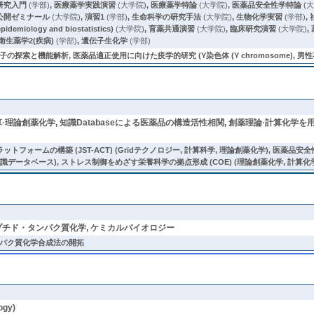
研究入門
(学部)
,
医療薬学実践演習
(大学院)
,
医療薬学特論
(大学院)
,
医薬品安全性学特論
(
公開ゼミナール
(大学院)
,
演習1
(学部)
,
生命科学の研究手法
(大学院)
,
生物化学実習
(学部)
,
epidemiology and biostatistics)
(大学院)
,
育薬共通演習
(大学院)
,
臨床研究演習
(大学院)
,
衛生薬学2(疾病)
(学部)
,
遺伝子生化学
(学部)
索と機能解析, 医薬品適正使用に向けた疫学的研究 (Y染色体 (Y chromosome), 男
理論創薬化学, 知識Databaseによる医薬品の構造活性相関, 創薬理論·計算化
フォームの構築 (JST-ACT) (Gridテクノロジー, 計算科学, 理論創薬化学), 医薬品安全
lationship), 知識データベース), ストレス制御をめざす栄養科学の拠点形成 (COE) (理論創薬化
ペプチド・タンパク質化学, ケミカルバイオロジー
パク質化学合成法の開拓
ogy)