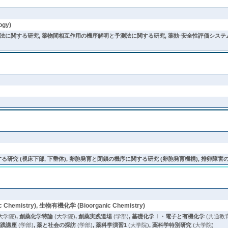
ogy)
に関する研究, 薬物間相互作用の機序解明と予測法に関する研究, 薬効·安全性評価システムに
研究 (視床下部, 下垂体), 卵胞発育と閉鎖の機序に関する研究 (卵胞発育機構), 排卵障害
 Chemistry), 生物有機化学 (Bioorganic Chemistry)
大学院)
,
創薬化学特論
(大学院)
,
創薬実践道場
(学部)
,
基礎化学Ⅰ・電子と有機化学
(共通教
実践講座
(学部)
,
薬と社会の探訪
(学部)
,
薬科学演習1
(大学院)
,
薬科学特別研究
(大学院)