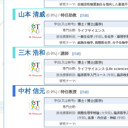
研究テーマ:
生物活性物質創出を指向した新規不斉反応の開
山本 清威
/
特任助教
(0.9%)
[
詳細
]
学位(又は称号):
博士 / 博士(薬学)
専門分野:
ライフサイエンス
担当授業科目:
一般生化学
(学部)
,
生化学・薬理学
研究テーマ:
細胞生物学, 病態医化学, 分子生物学, 
三木 浩和
/
講師
(0.9%)
[
詳細
]
学位(又は称号):
博士 / 博士(医学)
専門分野:
ライフサイエンス (Life sciences
担当授業科目:
臨床医学入門コース
(学部)
,
臨床検査
研究テーマ:
中村 信元
/
特任教授
(0.9%)
[
詳細
]
学位(又は称号):
博士 / 博士(医学)
専門分野:
担当授業科目:
病態生理学特論
(大学院)
,
臨床医学
(学部)
,
血液・内分泌・神経
(学部)
研究テーマ: