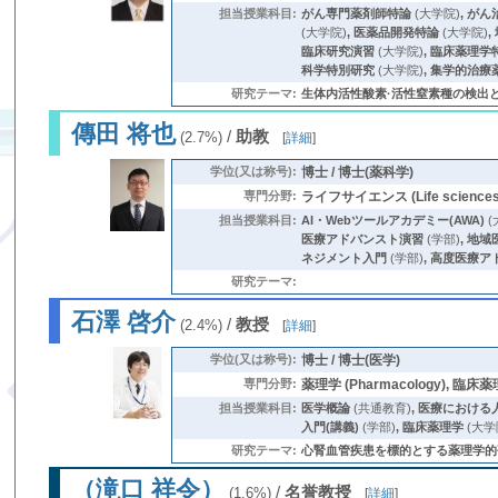
担当授業科目:
がん専門薬剤師特論
(大学院)
,
がん
(大学院)
,
医薬品開発特論
(大学院)
,
臨床研究演習
(大学院)
,
臨床薬理学
科学特別研究
(大学院)
,
集学的治療
研究テーマ:
生体内活性酸素·活性窒素種の検出と同定 (活性酸素種
傳田 将也
/
助教
(2.7%)
[
詳細
]
学位(又は称号):
博士 / 博士(薬科学)
専門分野:
ライフサイエンス (Life sciences) 
担当授業科目:
AI・Webツールアカデミー(AWA)
(
医療アドバンスト演習
(学部)
,
地域
ネジメント入門
(学部)
,
高度医療ア
研究テーマ:
石澤 啓介
/
教授
(2.4%)
[
詳細
]
学位(又は称号):
博士 / 博士(医学)
専門分野:
薬理学 (Pharmacology), 臨床薬理学
担当授業科目:
医学概論
(共通教育)
,
医療における
入門(講義)
(学部)
,
臨床薬理学
(大学
研究テーマ:
心腎血管疾患を標的とする薬理学的
（滝口 祥令）
/
名誉教授
(1.6%)
[
詳細
]