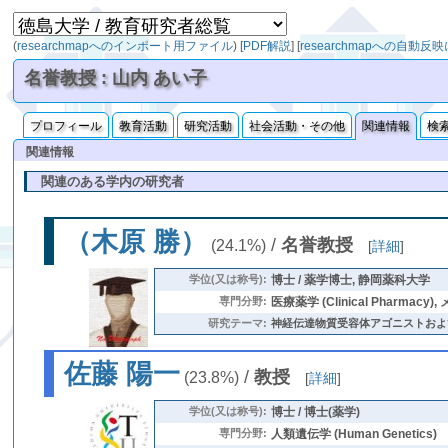
(
researchmapへのインポート用ファイル
)
[
PDF解説
]
[
researchmapへの自動反
名誉教授 : 山内 あい子
プロフィール
教育活動
研究活動
社会活動・その他
関連情報
検
関連情報
関連のある学内の研究者
（木原 勝）
/
名誉教授
(24.1%)
[
詳細
]
学位(又は称号):
博士 / 薬学博士, 静岡薬科大学
専門分野:
医療薬学 (Clinical Pharmacy)
研究テーマ:
神経伝達物質受容体アゴニストおよびアン
佐藤 陽一
/
教授
(23.8%)
[
詳細
]
学位(又は称号):
博士 / 博士(薬学)
専門分野:
人類遺伝学 (Human Genetics)