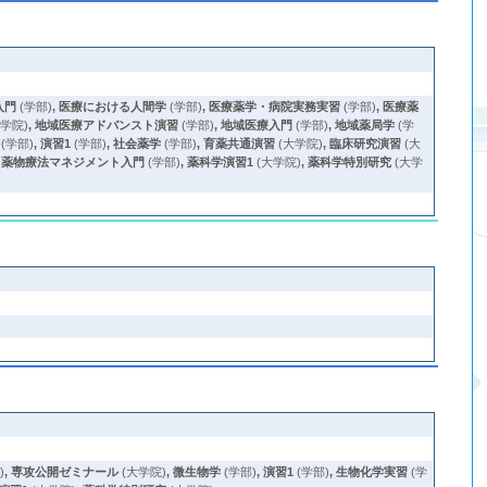
入門
(学部)
,
医療における人間学
(学部)
,
医療薬学・病院実務実習
(学部)
,
医療薬
大学院)
,
地域医療アドバンスト演習
(学部)
,
地域医療入門
(学部)
,
地域薬局学
(学
(学部)
,
演習1
(学部)
,
社会薬学
(学部)
,
育薬共通演習
(大学院)
,
臨床研究演習
(大
,
薬物療法マネジメント入門
(学部)
,
薬科学演習1
(大学院)
,
薬科学特別研究
(大学
)
,
専攻公開ゼミナール
(大学院)
,
微生物学
(学部)
,
演習1
(学部)
,
生物化学実習
(学