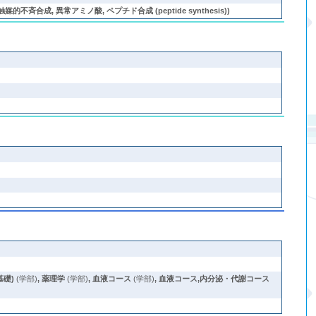
斉合成, 異常アミノ酸, ペプチド合成 (peptide synthesis))
礎)
(学部)
,
薬理学
(学部)
,
血液コース
(学部)
,
血液コース,内分泌・代謝コース