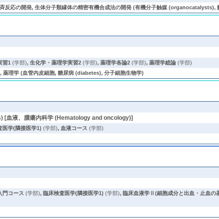
発, 生体分子類縁体の精密有機合成法の開発 (有機分子触媒 (organocatalysts), 触媒的不
実習1
(学部)
,
生化学・薬理学実習2
(学部)
,
薬理学各論2
(学部)
,
薬理学総論
(学部)
薬理学 (血管内皮細胞, 糖尿病 (diabetes), 分子細胞生物学)
) [血液、腫瘍内科学 (Hematology and oncology)]
医学(隣接医学1)
(学部)
,
血液コース
(学部)
入門コース
(学部)
,
臨床検査医学(隣接医学1)
(学部)
,
臨床血液学Ⅱ(細胞成分と出血・止血の基