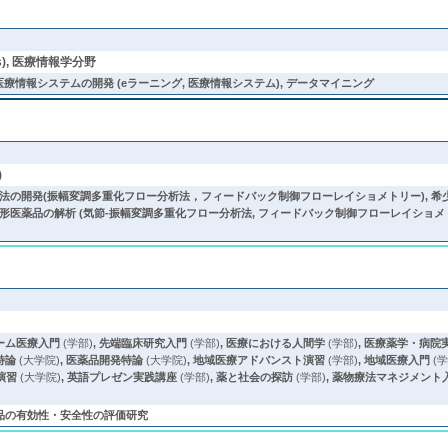
ics), 医療情報学分野
), 実用的医療情報システムの開発 (eラーニング, 医療情報システム), データマイニング
)
法の開発(振幅変調多重化フロー分析法，フィードバック制御フローレイショメトリー), 希
医薬品の解析 (気節-振幅変調多重化フロー分析法, フィードバック制御フローレイショメトリー
ーム医療入門
(学部)
,
先端臨床研究入門
(学部)
,
医療における人間学
(学部)
,
医療薬学・病院
特論
(大学院)
,
医薬品開発特論
(大学院)
,
地域医療アドバンスト演習
(学部)
,
地域医療入門
(学
演習
(大学院)
,
英語プレゼン実践講座
(学部)
,
薬と社会の探訪
(学部)
,
薬物療法マネジメント
薬品の有効性・安全性の評価研究