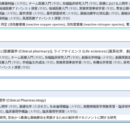
治療薬特論
(大学院)
,
チーム医療入門
(学部)
,
先端臨床研究入門
(学部)
,
医療における人間学
地域医療アドバンスト演習
(学部)
,
地域医療入門
(学部)
,
実務実習事前学習
(学部)
,
専攻公開
特論
(大学院)
,
薬学演習
(大学院)
,
薬学課題研究
(大学院)
,
薬物治療学2(消化器)
(学部)
,
薬物治
薬特論
(大学院)
,
高度医療アドバンスト演習
(学部)
 (reactive oxygen species), 活性窒素種 (reactive nitrogen species), 電子スピ
[医療薬学 (Clinical pharmacy)], ライフサイエンス (Life sciences) [薬系化学、創薬科学 (
大学院)
,
チーム医療入門
(学部)
,
先端臨床研究入門
(学部)
,
創薬化学特論
(大学院)
,
創薬実践
医療入門
(学部)
,
学術論文作成法
(学部)
,
実務実習事前学習
(学部)
,
有機化学実習
(学部)
,
研究
ドバンスト演習
(学部)
 (Clinical Pharmacology)
人間学
(学部)
,
基礎化学
(共通教育)
,
生命倫理概論
(大学院)
,
病態情報医学実験実習・臨床研
院)
,
臨床薬理学概論
(大学院)
,
臨床薬理学演習
(大学院)
研究, 安全かつ最適な薬物療法を実践するための副作用マネジメントに関する研究