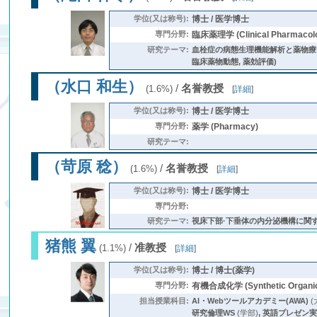
学位(又は称号):
博士 / 医学博士
専門分野:
臨床薬理学 (Clinical Pharmacol
研究テーマ:
血栓症の病態生理機能解析と薬物療法
臨床薬物動態, 薬効評価)
（水口 和生）
/
名誉教授
(1.6%)
[
詳細
]
学位(又は称号):
博士 / 医学博士
専門分野:
薬学 (Pharmacy)
研究テーマ:
（苛原 稔）
/
名誉教授
(1.6%)
[
詳細
]
学位(又は称号):
博士 / 医学博士
専門分野:
研究テーマ:
視床下部·下垂体の内分泌機構に関する
猪熊 翼
/
准教授
(1.1%)
[
詳細
]
学位(又は称号):
博士 / 博士(薬学)
専門分野:
有機合成化学 (Synthetic Organic
担当授業科目:
AI・Webツールアカデミー(AWA)
(
研究倫理WS
(学部)
,
英語プレゼン