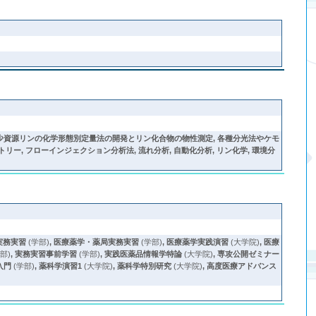
少資源リンの化学形態別定量法の開発とリン化合物の物性測定, 各種分光法やケモ
, フローインジェクション分析法, 流れ分析, 自動化分析, リン化学, 環境分
実務実習
(学部)
,
医療薬学・薬局実務実習
(学部)
,
医療薬学実践演習
(大学院)
,
医療
部)
,
実務実習事前学習
(学部)
,
実践医薬品情報学特論
(大学院)
,
専攻公開ゼミナー
入門
(学部)
,
薬科学演習1
(大学院)
,
薬科学特別研究
(大学院)
,
高度医療アドバンス