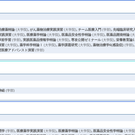
治療薬特論
(大学院)
,
がん薬物治療実践演習
(大学院)
,
チーム医療入門
(学部)
,
先端臨床研究
実践演習
(大学院)
,
医療薬学特論
(大学院)
,
医薬品安全性学特論
(大学院)
,
医薬品開発特論
(
事前学習
(学部)
,
実践医薬品情報学特論
(大学院)
,
専攻公開ゼミナール
(大学院)
,
栄養教育論1
演習
(大学院)
,
薬学科学特論Ⅰ
(大学院)
,
薬学課題研究
(大学院)
,
薬物治療学6(感染症)
(学部)
度医療アドバンスト演習
(学部)
神経
(学部)
間学
(学部)
,
医療薬学実践演習
(大学院)
,
医療薬学特論
(大学院)
,
医薬品安全性学特論
(大学院