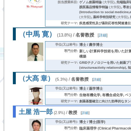
担当授業科目:
ゲノム創薬特論
(大学院)
,
先端臨床
践医薬品情報学特論
(大学院)
,
専攻
(Introduction to social medicine,
(大学院)
,
薬科学特別研究
(大学院)
,
研究テーマ:
疾患感受性及び薬剤応答性関連遺伝子の探
（中馬 寛）
/
名誉教授
(13.8%)
[
詳細
]
学位(又は称号):
博士 / 農学博士
専門分野:
新しい計算科学技術を用いた計算·
構築
研究テーマ:
GRIDテクノロジーを用いた創薬プラット
(structureactivity re
（大髙 章）
/
名誉教授
(5.3%)
[
詳細
]
学位(又は称号):
博士 / 薬学博士
専門分野:
生物有機化学, 有機合成化学, 
研究テーマ:
創薬基盤確立に向けた効率的なタン
土屋 浩一郎
/
教授
(2.9%)
[
詳細
]
学位(又は称号):
博士 / 博士(医学)
専門分野:
臨床薬理学 (Clinical Pharmacol