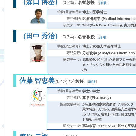
（森口 博基）
/
名誉教授
(0.7%)
[
詳細
]
学位(又は称号):
博士 / 医学博士
専門分野:
医療情報学 (Medical Informat
研究テーマ:
WBT(Web Based Trainig
（田中 秀治）
/
名誉教授
(0.7%)
[
詳細
]
学位(又は称号):
博士 / 京都大学薬学博士
専門分野:
分析化学 (Analytical Chemistry
研究テーマ:
流量変化を利用した新規フロー分析
メトリックスを用いた医用材料や固形
析)
佐藤 智恵美
/
准教授
(0.4%)
[
詳細
]
学位(又は称号):
学士 / 学士
専門分野:
薬学 (Pharmacy)
担当授業科目:
がん薬物治療実践演習
(大学院)
,
チ
薬学特論
(大学院)
,
医薬品安全性学
ル
(大学院)
,
演習1
(学部)
,
臨床研究
ト演習
(学部)
研究テーマ:
薬学教育, エビデンスに基づく医