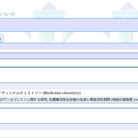
映について
]
索
, メディシナルケミストリー (Medicinal chemistry)
タゴニストに関する研究, 抗腫瘍活性化合物の合成と構造活性相関 (神経伝達物質 (neurotra