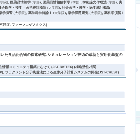
大学院)
,
医薬品情報学
(学部)
,
医薬品情報解析学
(学部)
,
学術論文作成法
(学部)
,
実
社会医学・疫学・医学統計概論
(大学院)
,
社会医学・疫学・医学統計概論
薬学演習
(大学院)
,
薬学科学特論Ⅰ
(大学院)
,
薬学課題研究
(大学院)
,
薬科学演習1
性不妊症, ファーマコゲノミクス)
学を用いた食品化合物の探索研究, シミュレーション技術の革新と実用化基盤の
性情報コミュニテイ構築にむけて (JST-RISTEX) (構造活性相関
学, 計算化学), フラグメント分子軌道法による生体分子計算システムの開発(JST-CREST)