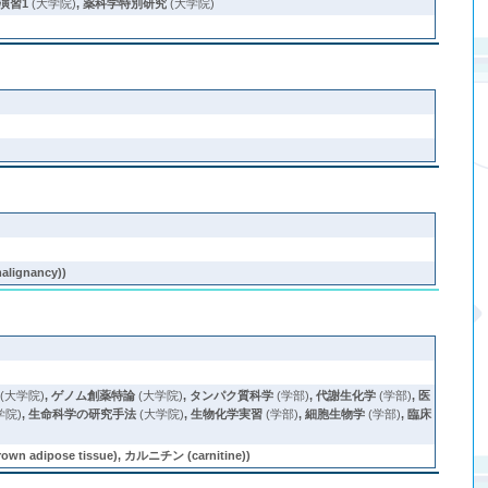
演習1
(大学院)
,
薬科学特別研究
(大学院)
lignancy))
(大学院)
,
ゲノム創薬特論
(大学院)
,
タンパク質科学
(学部)
,
代謝生化学
(学部)
,
医
学院)
,
生命科学の研究手法
(大学院)
,
生物化学実習
(学部)
,
細胞生物学
(学部)
,
臨床
pose tissue), カルニチン (carnitine))