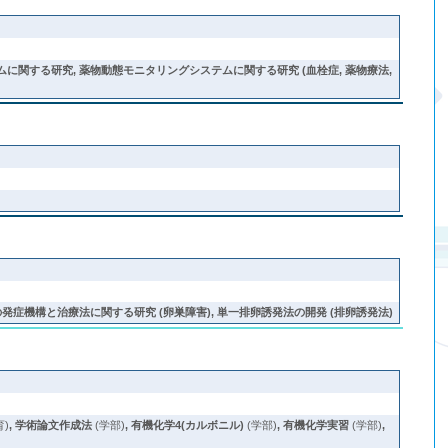
関する研究, 薬物動態モニタリングシステムに関する研究 (血栓症, 薬物療法,
の発症機構と治療法に関する研究 (卵巣障害), 単一排卵誘発法の開発 (排卵誘発法)
育)
,
学術論文作成法
(学部)
,
有機化学4(カルボニル)
(学部)
,
有機化学実習
(学部)
,