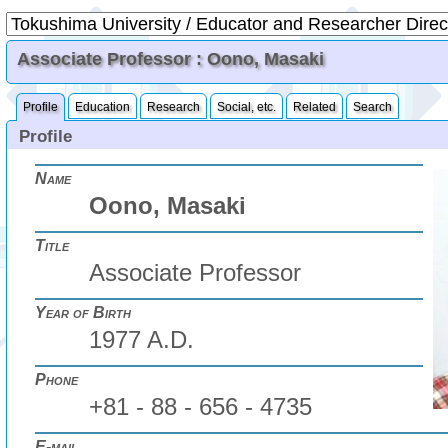
Associate Professor : Oono, Masaki
Profile
Education
Research
Social, etc.
Related
Search
Profile
Name
Oono, Masaki
Title
Associate Professor
Year of Birth
1977 A.D.
Phone
+81 - 88 - 656 - 4735
E-mail