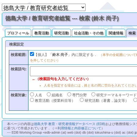
徳島大学 / 教育研究者総覧 --- 検索 (鈴木 尚子)
プロフィール
教育活動
研究活動
社会活動・その他
関連情報
検索
検索設定
検索範囲:
【個人】「
鈴木 尚子
」内に限定する．
（本学の全範囲について
を外してください）
検索語句:
←（検索語句を入力してください）
人名を指定する場合には，姓と名の間に空白を入れてくださ
検索対象:
人名
組織名
専門分野
研究テーマ＆キーワード
教育活動（授業科目等）
研究活動（著書，論文等）
本ページの内容は
徳島大学 教育・研究者情報データベース (EDB)
および教務情報シス
に基づいて作成されています．（⇒
利用情報と内容修正について
）
--- EDB Working Group <edb-admin (at) web (dot) db (dot) tokushima-u (dot) ac (dot) j