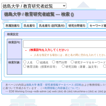
徳島大学 / 教育研究者総覧 --- 検索 ()
所属別索引
氏名索引
氏名索引 (顔写真付)
研究分野索引
キーワード
検索設定
検索語句:
←（検索語句を入力してください）
人名を指定する場合には，姓と名の間に空白を入れてくださ
検索対象:
人名
組織名
専門分野
研究テーマ＆キーワード
教育活動（授業科目等）
研究活動（著書，論文等）
本ページの内容は
徳島大学 教育・研究者情報データベース (EDB)
および教務情報シス
に基づいて作成されています．（⇒
利用情報と内容修正について
）
--- EDB Working Group <edb-admin (at) web (dot) db (dot) tokushima-u (dot) ac (dot) j