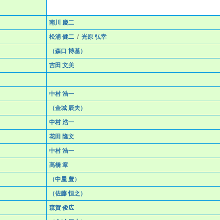
南川 慶二
松浦 健二
/
光原 弘幸
（森口 博基）
吉田 文美
中村 浩一
（金城 辰夫）
中村 浩一
花田 隆文
中村 浩一
髙橋 章
（中屋 豊）
（佐藤 恒之）
森賀 俊広