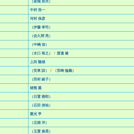
（金城 辰夫）
中村 浩一
河村 保彦
（伊藤 孝司）
（佐久間 亮）
（中嶋 信）
（水口 裕之）
/
渡邉 健
上田 隆雄
（安東 諒）
/
（宮崎 隆義）
（田村 綾子）
猪熊 翼
（日置 善郎）
（石田 啓祐）
重光 亨
（北畑 洋）
（玉置 俊晃）