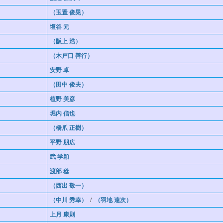
（玉置 俊晃）
塩谷 元
（阪上 浩）
（木戸口 善行）
安野 卓
（田中 俊夫）
植野 美彦
堀内 信也
（橋爪 正樹）
平野 朋広
武 学穎
渡部 稔
（西出 敬一）
（中川 秀幸）
/
（羽地 達次）
上月 康則