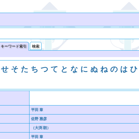
キーワード索引
検索
せ
そ
た
ち
つ
て
と
な
に
ぬ
ね
の
は
ひ
平田 章
佐野 雅彦
（大渕 朗）
平田 章