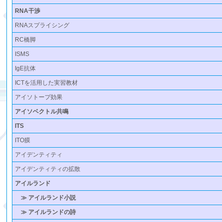
RNA干渉
RNAスプライシング
RC橋脚
ISMS
IgE抗体
ICTを活用した実習教材
アイソトープ効果
アイソベクトル共鳴
ITS
ITO膜
アイデンティティ
アイデンティティの拡散
アイルランド
≫ アイルランド小説
≫ アイルランドの詩