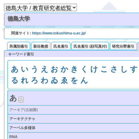
徳島大学
関連サイト:
https://www.tokushima-u.ac.jp/
所属別索引
新任教授
氏名索引
氏名索引 (顔写真付)
研究分野索引
キーワード索引
あ
い
う
え
お
か
き
く
け
こ
さ
し
す
る
れ
ろ
わ
ゐ
ゑ
を
ん
あ
アーキア(古細菌)
アーキテクチャ
アーベル多様体
RNA