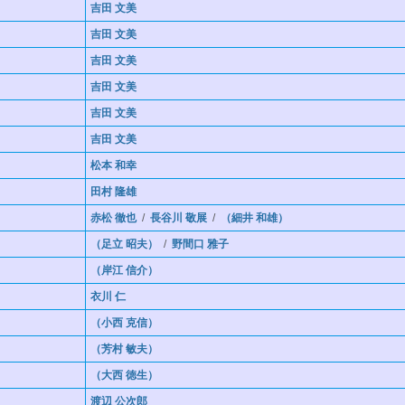
吉田 文美
吉田 文美
吉田 文美
吉田 文美
吉田 文美
吉田 文美
松本 和幸
田村 隆雄
赤松 徹也
/
長谷川 敬展
/
（細井 和雄）
（足立 昭夫）
/
野間口 雅子
（岸江 信介）
衣川 仁
（小西 克信）
（芳村 敏夫）
（大西 徳生）
渡辺 公次郎