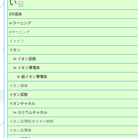
い
ER流体
e-ラーニング
eラーニング
イェイツ
イオン
≫ イオン拡散
≫ イオン導電体
≫ 超イオン導電体
イオン液体
イオン拡散
イオンチャネル
≫ カリウムチャネル
イオン伝導性ポリマー材料
イオン伝導体