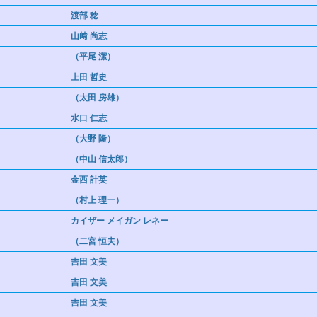
渡部 稔
山﨑 尚志
（平尾 潔）
上田 哲史
（太田 房雄）
水口 仁志
（大野 隆）
（中山 信太郎）
金西 計英
（村上 理一）
カイザー メイガン レネー
（二宮 恒夫）
吉田 文美
吉田 文美
吉田 文美