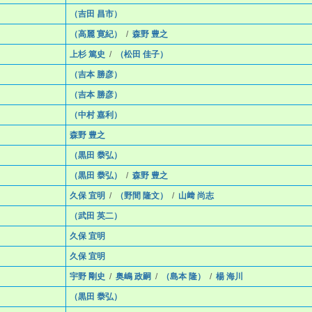
（吉田 昌市）
（高麗 寛紀）
/
森野 豊之
上杉 篤史
/
（松田 佳子）
（吉本 勝彦）
（吉本 勝彦）
（中村 嘉利）
森野 豊之
（黒田 𣳾弘）
（黒田 𣳾弘）
/
森野 豊之
久保 宜明
/
（野間 隆文）
/
山﨑 尚志
（武田 英二）
久保 宜明
久保 宜明
宇野 剛史
/
奥嶋 政嗣
/
（島本 隆）
/
楊 海川
（黒田 𣳾弘）