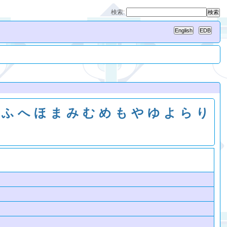
検索:
ふ
へ
ほ
ま
み
む
め
も
や
ゆ
よ
ら
り