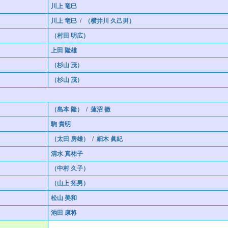
川上 竜巳
川上 竜巳
/
（横井川 久己男）
（村田 明広）
上田 隆雄
（杉山 茂）
（杉山 茂）
（島本 隆）
/
蓮沼 徹
駒 貴明
（太田 房雄）
/
細木 眞紀
清水 真祐子
（中村 久子）
（山上 拓男）
松山 美和
池田 康将