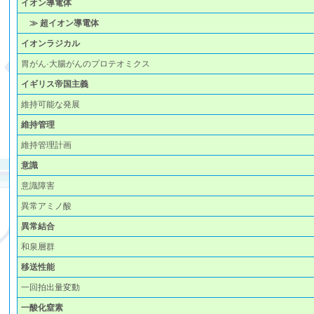
イオン導電体
≫ 超イオン導電体
イオンラジカル
胃がん·大腸がんのプロテオミクス
イギリス帝国主義
維持可能な発展
維持管理
維持管理計画
意識
意識障害
異常アミノ酸
異常結合
和泉層群
移送性能
一回拍出量変動
一酸化窒素