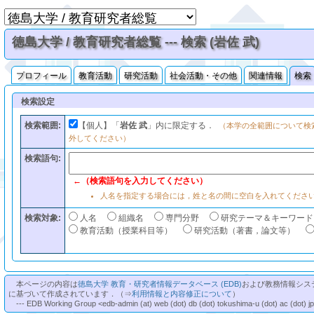
徳島大学 / 教育研究者総覧 --- 検索 (岩佐 武)
プロフィール
教育活動
研究活動
社会活動・その他
関連情報
検索
検索設定
検索範囲:
【個人】「
岩佐 武
」内に限定する．
（本学の全範囲について検
外してください）
検索語句:
←（検索語句を入力してください）
人名を指定する場合には，姓と名の間に空白を入れてくださ
検索対象:
人名
組織名
専門分野
研究テーマ＆キーワード
教育活動（授業科目等）
研究活動（著書，論文等）
本ページの内容は
徳島大学 教育・研究者情報データベース (EDB)
および教務情報シス
に基づいて作成されています．（⇒
利用情報と内容修正について
）
--- EDB Working Group <edb-admin (at) web (dot) db (dot) tokushima-u (dot) ac (dot) j