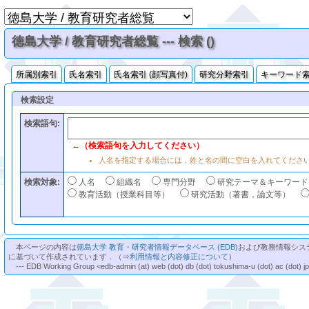
徳島大学 / 教育研究者総覧 --- 検索 ()
所属別索引
氏名索引
氏名索引 (顔写真付)
研究分野索引
キーワード
検索設定
検索語句:
←（検索語句を入力してください）
人名を指定する場合には，姓と名の間に空白を入れてくださ
検索対象:
人名
組織名
専門分野
研究テーマ＆キーワード
教育活動（授業科目等）
研究活動（著書，論文等）
本ページの内容は
徳島大学 教育・研究者情報データベース (EDB)
および教務情報シス
に基づいて作成されています．（⇒
利用情報と内容修正について
）
--- EDB Working Group <edb-admin (at) web (dot) db (dot) tokushima-u (dot) ac (dot) j