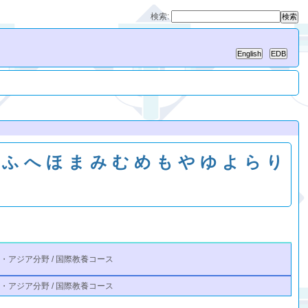
検索:
ふ
へ
ほ
ま
み
む
め
も
や
ゆ
よ
ら
り
・アジア分野 / 国際教養コース
・アジア分野 / 国際教養コース