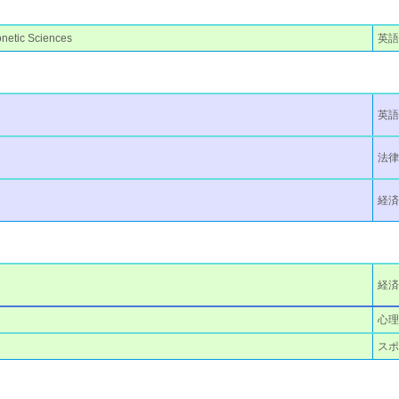
onetic Sciences
英語
英語
法
経
経
心理
ス