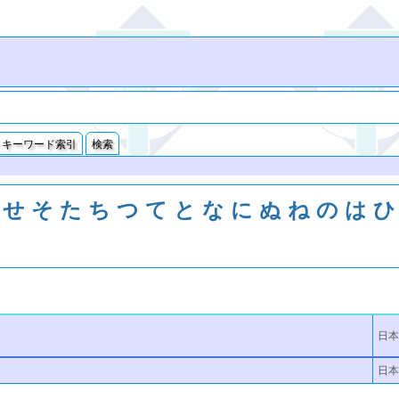
キーワード索引
検索
せ
そ
た
ち
つ
て
と
な
に
ぬ
ね
の
は
ひ
日本
日本