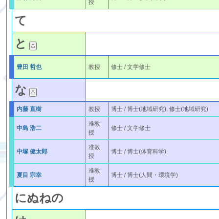
授
て
と
豊田 哲也
教授
修士 / 文学修士
な
内藤 直樹
教授
博士 / 博士(地域研究), 修士(地域研究)
准教
中島 浩二
修士 / 文学修士
授
准教
中塚 健太郎
博士 / 博士(体育科学)
授
准教
夏目 宗幸
博士 / 博士(人間・環境学)
授
に
ぬ
ね
の