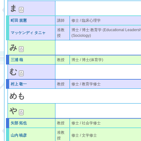
ま
町田 規憲
講師
修士 / 臨床心理学
准教
博士 / 博士:教育学 (Educational Leaders
マッケンディ タニャ
授
(Sociology)
み
三浦 哉
教授
博士 / 博士(体育学)
む
村上 敬一
教授
修士 / 教育学修士
め
も
や
矢部 拓也
教授
修士 / 社会学修士
准教
山内 暁彦
修士 / 文学修士
授