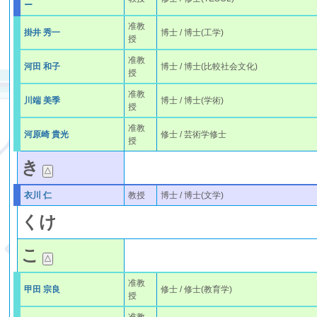
ー
准教
掛井 秀一
博士 / 博士(工学)
授
准教
河田 和子
博士 / 博士(比較社会文化)
授
准教
川端 美季
博士 / 博士(学術)
授
准教
河原崎 貴光
修士 / 芸術学修士
授
き
衣川 仁
教授
博士 / 博士(文学)
く
け
こ
准教
甲田 宗良
修士 / 修士(教育学)
授