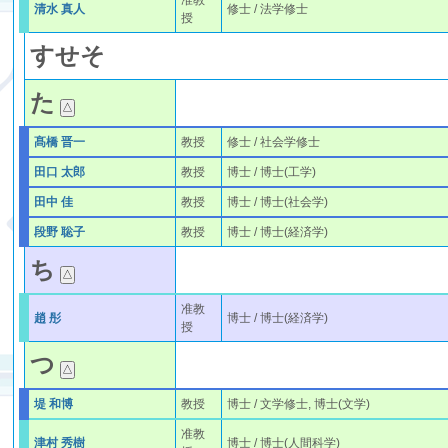
准教
清水 真人
修士 / 法学修士
授
す
せ
そ
た
髙橋 晋一
教授
修士 / 社会学修士
田口 太郎
教授
博士 / 博士(工学)
田中 佳
教授
博士 / 博士(社会学)
段野 聡子
教授
博士 / 博士(経済学)
ち
准教
趙 彤
博士 / 博士(経済学)
授
つ
堤 和博
教授
博士 / 文学修士, 博士(文学)
准教
津村 秀樹
博士 / 博士(人間科学)