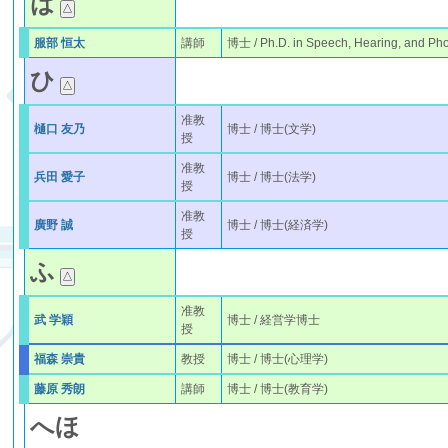
は
服部 恒太
講師
博士 / Ph.D. in Speech, Hearing, and Ph
ひ
准教
樋口 友乃
博士 / 博士(文学)
授
准教
兵田 愛子
博士 / 博士(法学)
授
准教
廣野 誠
博士 / 博士(経済学)
授
ふ
准教
武 学穎
博士 / 経営学博士
授
福森 崇貴
教授
博士 / 博士(心理学)
藤原 秀朗
講師
博士 / 博士(教育学)
へ
ほ