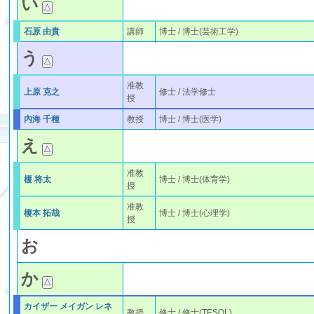
い
石原 由貴
講師
博士 / 博士(芸術工学)
う
准教
上原 克之
修士 / 法学修士
授
内海 千種
教授
博士 / 博士(医学)
え
准教
榎 将太
博士 / 博士(体育学)
授
准教
榎本 拓哉
博士 / 博士(心理学)
授
お
か
カイザー メイガン レネ
教授
修士 / 修士(TESOL)