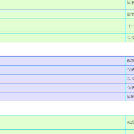
法
法律
ヨ
ス
教職
心理
スポ
心理
情報
英語