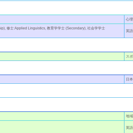
心
hip), 修士:Applied Linguistics, 教育学学士 (Secondary), 社会学学士
英
スポ
日本
地域
英語