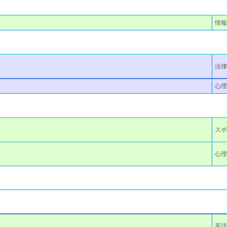
情
法律
心理
ス
心
英