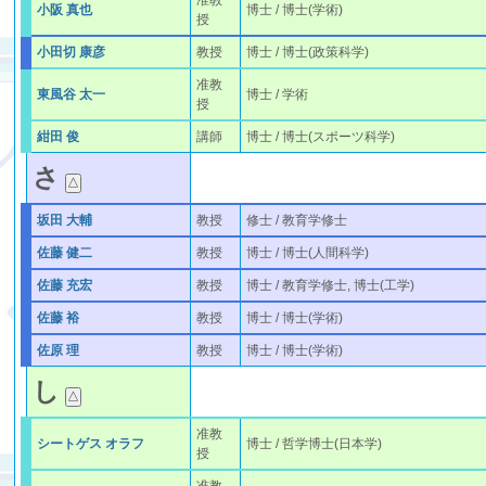
准教
小阪 真也
博士 / 博士(学術)
授
小田切 康彦
教授
博士 / 博士(政策科学)
准教
東風谷 太一
博士 / 学術
授
紺田 俊
講師
博士 / 博士(スポーツ科学)
さ
坂田 大輔
教授
修士 / 教育学修士
佐藤 健二
教授
博士 / 博士(人間科学)
佐藤 充宏
教授
博士 / 教育学修士, 博士(工学)
佐藤 裕
教授
博士 / 博士(学術)
佐原 理
教授
博士 / 博士(学術)
し
准教
シートゲス オラフ
博士 / 哲学博士(日本学)
授