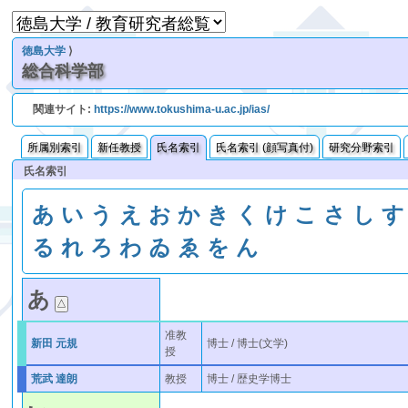
徳島大学
⟩
総合科学部
関連サイト:
https://www.tokushima-u.ac.jp/ias/
所属別索引
新任教授
氏名索引
氏名索引 (顔写真付)
研究分野索引
氏名索引
あ
い
う
え
お
か
き
く
け
こ
さ
し
す
る
れ
ろ
わ
ゐ
ゑ
を
ん
あ
准教
新田 元規
博士 / 博士(文学)
授
荒武 達朗
教授
博士 / 歴史学博士