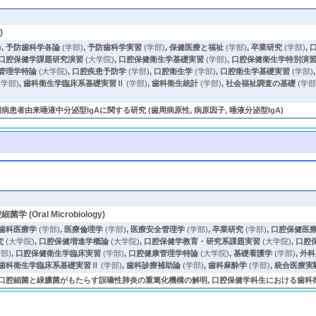
)
)
,
予防歯科学各論
(学部)
,
予防歯科学実習
(学部)
,
保健医療と福祉
(学部)
,
卒業研究
(学部)
,
口腔保健学課題研究演習
(大学院)
,
口腔保健衛生学基礎実習
(学部)
,
口腔保健衛生学特別演
管理学特論
(大学院)
,
口腔疾患予防学
(学部)
,
口腔衛生学
(学部)
,
口腔衛生学基礎実習
(学部)
(学部)
,
歯科衛生学臨床系基礎実習Ⅱ
(学部)
,
歯科衛生統計
(学部)
,
社会福祉調査の基礎
(学部
者由来唾液中分泌型IgAに関する研究 (歯周病原性, 病原因子, 唾液分泌型IgA)
菌学 (Oral Microbiology)
歯科医療学
(学部)
,
医療倫理学
(学部)
,
医療安全管理学
(学部)
,
卒業研究
(学部)
,
口腔保健医
究
(大学院)
,
口腔保健増進学概論
(大学院)
,
口腔保健学教育・研究系課題実習
(大学院)
,
口腔
部)
,
口腔保健衛生学臨床実習
(学部)
,
口腔健康管理学特論
(大学院)
,
基礎看護学
(学部)
,
外科
歯科衛生学臨床系基礎実習Ⅱ
(学部)
,
歯科診療補助論
(学部)
,
歯科麻酔学
(学部)
,
統合医療実
 口腔細菌と緑膿菌がもたらす誤嚥性肺炎の重篤化機構の解明, 口腔保健学科生における歯科