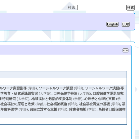
検索:
ルワーク実習指導
(学部)
,
ソーシャルワーク演習
(学部)
,
ソーシャルワーク演習(専
健学教育・研究系課題実習
(大学院)
,
口腔保健学特論
(大学院)
,
口腔保健学課題研究
学特別研究
(大学院)
,
地域福祉と包括的支援体制
(学部)
,
心理学と心理的支援
(学
,
社会福祉の原理と政策
(学部)
,
社会福祉概論
(学部)
,
社会福祉調査の基礎
(学部)
,
福
老年歯科医学
(学部)
,
貧困に対する支援
(学部)
,
障害者福祉
(学部)
,
高齢者口腔保健衛