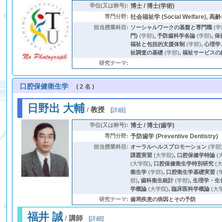
学位(又は称号):
博士 / 博士(学術)
専門分野:
社会福祉学 (Social Welfare), 
担当授業科目:
ソーシャルワークの基盤と専門職
(学
門)
(学部)
,
予防歯科学各論
(学部)
,
保
福祉と包括的支援体制
(学部)
,
心理学
祉調査の基礎
(学部)
,
福祉サービスの
研究テーマ:
口腔保健衛生学
( 2 名 )
日野出 大輔
/
教授
[
詳細
]
学位(又は称号):
博士 / 博士(歯学)
専門分野:
予防歯学 (Preventive Dentistry)
担当授業科目:
オーラルヘルスプロモーション
(学部
課題実習
(大学院)
,
口腔保健学特論
(
(大学院)
,
口腔保健衛生学特別研究
(
衛生学
(学部)
,
口腔衛生学基礎実習
(
部)
,
歯科衛生統計
(学部)
,
生理学・生
学概論
(大学院)
,
臨床医科学概論
(大
研究テーマ:
歯周疾患の病因とその予防
福井 誠
/
講師
[
詳細
]