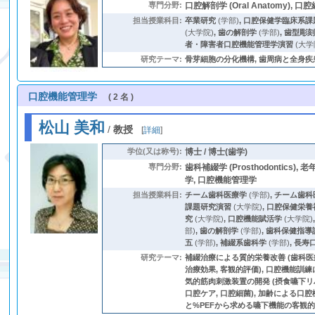
専門分野:
口腔解剖学 (Oral Anatomy), 口腔組織
担当授業科目:
卒業研究
(学部)
,
口腔保健学臨床系課
(大学院)
,
歯の解剖学
(学部)
,
歯型彫
者・障害者口腔機能管理学演習
(大学
研究テーマ:
骨芽細胞の分化機構, 歯周病と全身疾
口腔機能管理学
( 2 名 )
松山 美和
/
教授
[
詳細
]
学位(又は称号):
博士 / 博士(歯学)
専門分野:
歯科補綴学 (Prosthodontics
学, 口腔機能管理学
担当授業科目:
チーム歯科医療学
(学部)
,
チーム歯科医
課題研究演習
(大学院)
,
口腔保健栄養
究
(大学院)
,
口腔機能賦活学
(大学院)
部)
,
歯の解剖学
(学部)
,
歯科保健指導
五
(学部)
,
補綴系歯科学
(学部)
,
長寿
研究テーマ:
補綴治療による質的栄養改善 (歯科医療 (de
治療効果, 客観的評価), 口腔機能訓練
気的筋肉刺激装置の開発 (摂食嚥下リハ
口腔ケア, 口腔細菌), 加齢による口腔
と%PEFから求める嚥下機能の客観的評