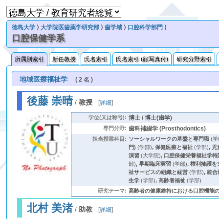
徳島大学
⟩
大学院医歯薬学研究部
⟩
歯学域
⟩
口腔科学部門
⟩
口腔保健学系
所属別索引
新任教授
氏名索引
氏名索引 (顔写真付)
研究分野索引
地域医療福祉学
( 2 名 )
後藤 崇晴
/
教授
[
詳細
]
学位(又は称号):
博士 / 博士(歯学)
専門分野:
歯科補綴学 (Prosthodontics)
担当授業科目:
ソーシャルワークの基盤と専門職
(学
門)
(学部)
,
保健医療と福祉
(学部)
,
児
演習
(大学院)
,
口腔保健栄養福祉学特
部)
,
早期臨床実習
(学部)
,
権利擁護を
祉サービスの組織と経営
(学部)
,
統合
生学
(学部)
,
高齢者福祉
(学部)
研究テーマ:
高齢者の健康維持における口腔機能
北村 美渚
/
助教
[
詳細
]