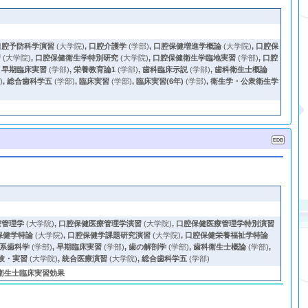
口腔予防科学演習
(大学院)
,
口腔介護学
(学部)
,
口腔保健増進学概論
(大学院)
,
口腔保
習
(大学院)
,
口腔保健衛生学特別研究
(大学院)
,
口腔保健衛生学臨地実習
(学部)
,
口腔
,
早期臨床実習
(学部)
,
栄養教育論1
(学部)
,
歯科臨床示説
(学部)
,
歯科衛生士概論
)
,
総合歯科学五
(学部)
,
臨床実習
(学部)
,
臨床実習(6年)
(学部)
,
衛生学・公衆衛生学
療管理学
(大学院)
,
口腔保健医療管理学演習
(大学院)
,
口腔保健医療管理学特別演習
保健学特論
(大学院)
,
口腔保健学課題研究演習
(大学院)
,
口腔保健栄養福祉学特論
系歯科学
(学部)
,
早期臨床実習
(学部)
,
歯の解剖学
(学部)
,
歯科衛生士概論
(学部)
,
験・実習
(大学院)
,
統合医療演習
(大学院)
,
総合歯科学五
(学部)
衛生士臨床実習効果