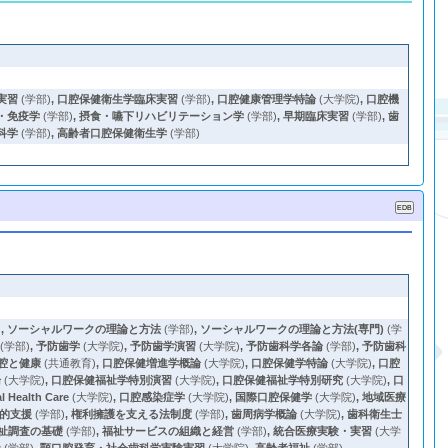
実習
(学部)
,
口腔保健衛生学臨床実習
(学部)
,
口腔健康管理学特論
(大学院)
,
口腔機
・免疫学
(学部)
,
摂食・嚥下リハビリテーション学
(学部)
,
早期臨床実習
(学部)
,
歯
科学
(学部)
,
高齢者口腔保健衛生学
(学部)
)
,
ソーシャルワークの理論と方法
(学部)
,
ソーシャルワークの理論と方法(専門)
(学
(学部)
,
予防歯学
(大学院)
,
予防歯学演習
(大学院)
,
予防歯科学各論
(学部)
,
予防歯科
腔と健康
(共通教育)
,
口腔保健増進学概論
(大学院)
,
口腔保健学特論
(大学院)
,
口腔
論
(大学院)
,
口腔保健福祉学特別演習
(大学院)
,
口腔保健福祉学特別研究
(大学院)
,
口
ealth Care
(大学院)
,
口腔感染症学
(大学院)
,
国際口腔保健学
(大学院)
,
地域医療
的支援
(学部)
,
権利擁護を支える法制度
(学部)
,
歯周病学概論
(大学院)
,
歯科衛生士
祉調査の基礎
(学部)
,
福祉サービスの組織と経営
(学部)
,
統合医療実験・実習
(大学