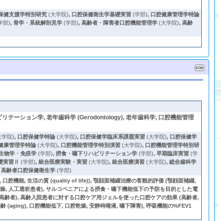
保健支援学特別研究
(大学院)
,
口腔保健衛生学基礎実習
(学部)
,
口腔健康管理学特論
学部)
,
骨学・系統解剖見学
(学部)
,
高齢者・障害者口腔機能管理学
(大学院)
,
高齢
ハビリテーション学, 老年歯科学 (Gerodontology), 老年歯科学, 口腔機能管理
大学院)
,
口腔保健学特論
(大学院)
,
口腔保健学臨床系課題実習
(大学院)
,
口腔保健学
健康管理学特論
(大学院)
,
口腔機能管理学特別演習
(大学院)
,
口腔機能管理学特別研
生物学・免疫学
(学部)
,
摂食・嚥下リハビリテーション学
(学部)
,
早期臨床実習
(学
礎実習Ⅱ
(学部)
,
統合医療実験・実習
(大学院)
,
統合医療演習
(大学院)
,
総合歯科学
,
高齢者口腔保健衛生学
(学部)
口腔機能, 生活の質 (quality of life)), 顎顔面補綴治療の客観的評価 (顎顔面補綴,
, 口腔乾燥, 人工透析患者), サルコペニアによる摂食・嚥下機能低下の予防を目的とした電
, 高齢者), 高齢入院患者に対する口腔ケア用ジェルを使った口腔ケアの効果 (高齢者,
ng), 口腔機能低下, 口腔乾燥, 安静時唾液, 嚥下障害), 呼吸機能の%FEV1