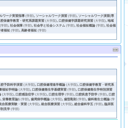
ルワーク実習指導
(学部)
,
ソーシャルワーク演習
(学部)
,
ソーシャルワーク演習(専
口腔保健学教育・研究系課題実習
(大学院)
,
口腔保健学課題研究演習
(大学院)
,
地域
(学部)
,
社会保障
(学部)
,
社会学と社会システム
(学部)
,
社会福祉概論
(学部)
,
社会福
害者福祉
(学部)
,
高齢者福祉
(学部)
口腔予防科学演習
(大学院)
,
口腔保健増進学概論
(大学院)
,
口腔保健学教育・研究系
養福祉学特論
(大学院)
,
口腔保健衛生学基礎実習
(学部)
,
口腔保健衛生学特別演習
論
(大学院)
,
口腔感染症学
(大学院)
,
口腔生理学
(学部)
,
口腔疾患予防学
(学部)
,
口腔
)
,
栄養教育論1
(学部)
,
歯周病学概論
(大学院)
,
歯型彫刻
(学部)
,
歯科衛生士概論
(学
統合医療実験・実習
(大学院)
,
統合医療演習
(大学院)
,
総合歯科学五
(学部)
,
臨床医
解剖見学
(学部)