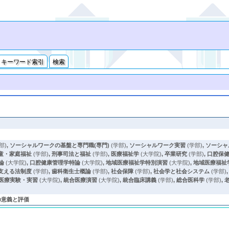
キーワード索引
検索
部)
,
ソーシャルワークの基盤と専門職(専門)
(学部)
,
ソーシャルワーク実習
(学部)
,
ソーシャ
童・家庭福祉
(学部)
,
刑事司法と福祉
(学部)
,
医療福祉学
(大学院)
,
卒業研究
(学部)
,
口腔保
論
(大学院)
,
口腔健康管理学特論
(大学院)
,
地域医療福祉学特別演習
(大学院)
,
地域医療福祉
支える法制度
(学部)
,
歯科衛生士概論
(学部)
,
社会保障
(学部)
,
社会学と社会システム
(学部)
医療実験・実習
(大学院)
,
統合医療演習
(大学院)
,
統合臨床講義
(学部)
,
総合医科学
(学部)
,
の意義と評価