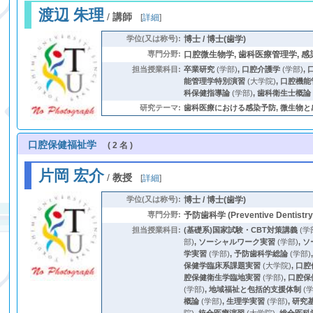
渡辺 朱理
/
講師
[
詳細
]
学位(又は称号):
博士 / 博士(歯学)
専門分野:
口腔微生物学, 歯科医療管理学, 感
担当授業科目:
卒業研究
(学部)
,
口腔介護学
(学部)
,
能管理学特別演習
(大学院)
,
口腔機能
科保健指導論
(学部)
,
歯科衛生士概論
研究テーマ:
歯科医療における感染予防, 微生物と
口腔保健福祉学
( 2 名 )
片岡 宏介
/
教授
[
詳細
]
学位(又は称号):
博士 / 博士(歯学)
専門分野:
予防歯科学 (Preventive Dentist
担当授業科目:
(基礎系)国家試験・CBT対策講義
(学
部)
,
ソーシャルワーク実習
(学部)
,
ソ
学実習
(学部)
,
予防歯科学総論
(学部)
保健学臨床系課題実習
(大学院)
,
口腔
腔保健衛生学臨地実習
(学部)
,
口腔保
(学部)
,
地域福祉と包括的支援体制
(学
概論
(学部)
,
生理学実習
(学部)
,
研究