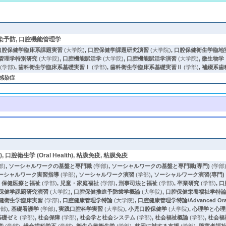
染予防, 口腔機能管理学
口腔保健学臨床系課題実習
(大学院)
,
口腔保健学課題研究演習
(大学院)
,
口腔保健衛生学臨地
管理学特別研究
(大学院)
,
口腔機能賦活学
(大学院)
,
口腔機能賦活学演習
(大学院)
,
微生物学
(学部)
,
歯科衛生学臨床系基礎実習Ⅰ
(学部)
,
歯科衛生学臨床系基礎実習Ⅱ
(学部)
,
補綴系歯
感染症
ry), 口腔衛生学 (Oral Health), 粘膜免疫, 粘膜免疫
部)
,
ソーシャルワークの基盤と専門職
(学部)
,
ソーシャルワークの基盤と専門職(専門)
(学部
ーシャルワーク実習指導
(学部)
,
ソーシャルワーク演習
(学部)
,
ソーシャルワーク演習(専門)
,
保健医療と福祉
(学部)
,
児童・家庭福祉
(学部)
,
刑事司法と福祉
(学部)
,
卒業研究
(学部)
,
口
保健学課題研究演習
(大学院)
,
口腔保健推進予防歯学概論
(大学院)
,
口腔保健栄養福祉学特
健衛生学臨床実習
(学部)
,
口腔健康管理学特論
(大学院)
,
口腔健康管理学特論/Advanced Oral H
部)
,
基礎看護学
(学部)
,
実践口腔科学実習
(大学院)
,
小児口腔保健学
(大学院)
,
心理学と心理
基礎ゼミ
(学部)
,
社会保障
(学部)
,
社会学と社会システム
(学部)
,
社会福祉概論
(学部)
,
社会福