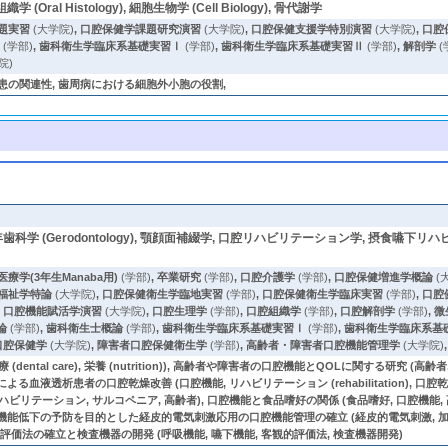
学 (Oral Histology), 細胞生物学 (Cell Biology), 骨代謝学
題実習
(大学院)
,
口腔保健学課題研究演習
(大学院)
,
口腔保健支援学特別演習
(大学院)
,
口腔
刻
(学部)
,
歯科衛生学臨床系基礎実習Ⅰ
(学部)
,
歯科衛生学臨床系基礎実習Ⅱ
(学部)
,
解剖学
(
院)
患の関連性, 歯周病における細胞外小胞の役割,
), 老年歯科学 (Gerodontology), 顎顔面補綴学, 口腔リハビリテーション学, 摂食嚥下リ
療学(3年生Manaba用)
(学部)
,
卒業研究
(学部)
,
口腔介護学
(学部)
,
口腔保健増進学概論
(
福祉学特論
(大学院)
,
口腔保健衛生学臨地実習
(学部)
,
口腔保健衛生学臨床実習
(学部)
,
口腔
,
口腔機能賦活学演習
(大学院)
,
口腔生理学
(学部)
,
口腔組織学
(学部)
,
口腔解剖学
(学部)
,
微
論
(学部)
,
歯科衛生士概論
(学部)
,
歯科衛生学臨床系基礎実習Ⅰ
(学部)
,
歯科衛生学臨床系基
口腔保健学
(大学院)
,
障害者口腔保健衛生学
(学部)
,
高齢者・障害者口腔機能管理学
(大学院)
ntal care), 栄養 (nutrition)), 高齢者や障害者の口腔機能とQOLに関する研究 (高齢者, 
による血液透析患者の口腔乾燥改善 (口腔機能, リハビリテーション (rehabilitation)
ビリテーション, サルコペニア, 高齢者), 口腔機能と食品嗜好の関係 (食品嗜好, 口腔機能
機能低下の予防を目的とした経皮的電気刺激応用の口腔機能管理の確立 (経皮的電気刺激, 加齢 (agi
価法の確立と検査機器の開発 (呼吸機能, 嚥下機能, 客観的評価法, 検査機器開発)