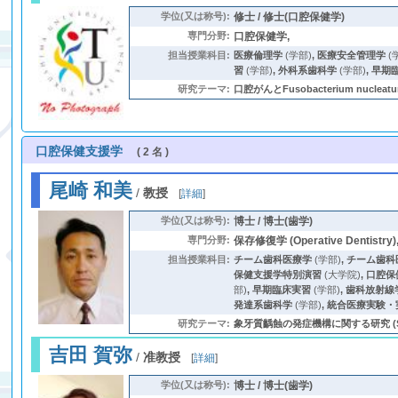
学位(又は称号):
修士 / 修士(口腔保健学)
専門分野:
口腔保健学,
担当授業科目:
医療倫理学
(学部)
,
医療安全管理学
(
習
(学部)
,
外科系歯科学
(学部)
,
早期
研究テーマ:
口腔がんとFusobacterium n
口腔保健支援学
( 2 名 )
尾崎 和美
/
教授
[
詳細
]
学位(又は称号):
博士 / 博士(歯学)
専門分野:
保存修復学 (Operative Dentistry)
担当授業科目:
チーム歯科医療学
(学部)
,
チーム歯科医
保健支援学特別演習
(大学院)
,
口腔保
部)
,
早期臨床実習
(学部)
,
歯科放射線
発達系歯科学
(学部)
,
統合医療実験・
研究テーマ:
象牙質齲蝕の発症機構に関する研究 (Stre
吉田 賀弥
/
准教授
[
詳細
]
学位(又は称号):
博士 / 博士(歯学)