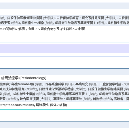
学部)
,
口腔保健医療管理学演習
(大学院)
,
口腔保健学教育・研究系課題実習
(大学院)
,
口腔保
臨床実習
(学部)
,
歯科衛生士概論
(学部)
,
歯科衛生学臨床系基礎実習Ⅰ
(学部)
,
歯科衛生学臨
ucleatumの関連性の解明，有機フッ素化合物が及ぼす口腔への影響
, 歯周治療学 (Periodontology)
療学(3年生Manaba用)
(学部)
,
保存系歯科学
(学部)
,
卒業研究
(学部)
,
口腔保健学特論
(大
健支援学特別研究
(大学院)
,
口腔保健栄養福祉学特論
(大学院)
,
口腔保健衛生学臨地実習
(学
学
(学部)
,
歯科衛生士概論
(学部)
,
歯科衛生学臨床系基礎実習Ⅰ
(学部)
,
歯科衛生学臨床系基
実習
(大学院)
,
統合医療演習
(大学院)
,
薬理学・歯科薬理学
(学部)
,
解剖学
(学部)
,
高齢者・
ptococcus mutans, 齲蝕原性, 菌体内多糖)