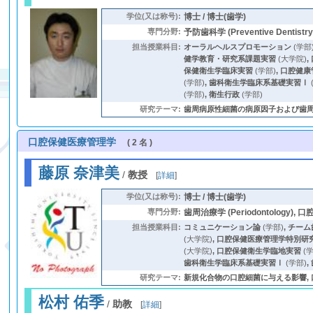
学位(又は称号):
博士 / 博士(歯学)
専門分野:
予防歯科学 (Preventive Dentistry
担当授業科目:
オーラルヘルスプロモーション
(学部
健学教育・研究系課題実習
(大学院)
,
保健衛生学臨床実習
(学部)
,
口腔健康
(学部)
,
歯科衛生学臨床系基礎実習Ⅰ
(学部)
,
衛生行政
(学部)
研究テーマ:
歯周病原性細菌の病原因子および歯周病患
口腔保健医療管理学
( 2 名 )
藤原 奈津美
/
教授
[
詳細
]
学位(又は称号):
博士 / 博士(歯学)
専門分野:
歯周治療学 (Periodontology), 口腔細
担当授業科目:
コミュニケーション論
(学部)
,
チーム
(大学院)
,
口腔保健医療管理学特別研
(大学院)
,
口腔保健衛生学臨地実習
(学
歯科衛生学臨床系基礎実習Ⅰ
(学部)
,
研究テーマ:
新規化合物の口腔細菌に与える影響,
松村 佑季
/
助教
[
詳細
]