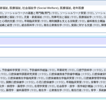
高齢者福祉, 医療福祉, 社会福祉学 (Social Welfare), 医療福祉, 老年医療
部)
,
ソーシャルワークの基盤と専門職(専門)
(学部)
,
ソーシャルワーク実習
(学部)
,
ソーシャ
健医療と福祉
(学部)
,
児童・家庭福祉
(学部)
,
刑事司法と福祉
(学部)
,
医療福祉学
(大学院)
,
と心理的支援
(学部)
,
早期臨床実習
(学部)
,
権利擁護を支える法制度
(学部)
,
歯科衛生士概論
組織と経営
(学部)
,
総合医科学
(学部)
,
衛生公衆衛生学
(学部)
,
貧困に対する支援
(学部)
,
障
)
,
予防歯科学実習
(学部)
,
予防歯科学総論
(学部)
,
卒業研究
(学部)
,
口腔予防科学
(大学院)
,
大学院)
,
口腔保健学課題研究演習
(大学院)
,
口腔保健推進予防歯学概論
(大学院)
,
口腔保健栄
大学院)
,
口腔保健衛生学臨地実習
(学部)
,
口腔保健衛生学臨床実習
(学部)
,
口腔健康管理学特
学部)
,
国際口腔保健学
(大学院)
,
小児口腔保健学
(大学院)
,
早期臨床実習
(学部)
,
栄養学
(学部
化学・病理学・薬理学
(学部)
,
生理学実習
(学部)
,
社会医学・疫学・医学統計概論
(大学院)
,
学院)
,
薬理学・歯科薬理学
(学部)
,
衛生学・公衆衛生学
(学部)
,
衛生行政
(学部)
,
骨学・系統