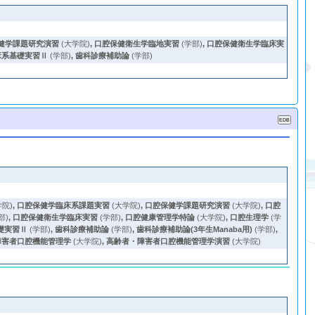
健学課題研究演習
(大学院)
,
口腔保健衛生学臨地実習
(学部)
,
口腔保健衛生学臨床実
床系基礎実習Ⅱ
(学部)
,
歯科診療補助論
(学部)
学院)
,
口腔保健学臨床系課題実習
(大学院)
,
口腔保健学課題研究演習
(大学院)
,
口腔
部)
,
口腔保健衛生学臨床実習
(学部)
,
口腔健康管理学特論
(大学院)
,
口腔生理学
(学
礎実習Ⅱ
(学部)
,
歯科診療補助論
(学部)
,
歯科診療補助論(3年生Manaba用)
(学部)
,
障害者口腔機能管理学
(大学院)
,
高齢者・障害者口腔機能管理学演習
(大学院)