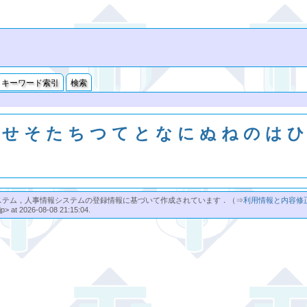
キーワード索引
検索
せ
そ
た
ち
つ
て
と
な
に
ぬ
ね
の
は
ひ
ステム，人事情報システムの登録情報に基づいて作成されています．（⇒
利用情報と内容修
jp> at 2026-08-08 21:15:04.