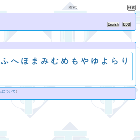
検索:
ふ
へ
ほ
ま
み
む
め
も
や
ゆ
よ
ら
り
正について
）