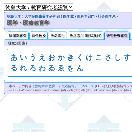
徳島大学
⟩
大学院医歯薬学研究部
⟩
医学域
⟩
医科学部門
⟩
社会医学系
⟩
医学・医療教育学
所属別索引
新任教授
氏名索引
氏名索引 (顔写真付)
研究分野索引
研究分野索引
あ
い
う
え
お
か
き
く
け
こ
さ
し
す
る
れ
ろ
わ
ゐ
ゑ
を
ん
本ページの内容は
徳島大学 教育・研究者情報データベース (EDB)
および教務情報シ
--- EDB Working Group <edb-admin (at) web (dot) db (dot) tokushima-u (dot) ac (dot) 