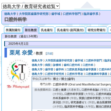
徳島大学
⟩
大学院医歯薬学研究部
⟩
歯学域
⟩
口腔科学部門
⟩
臨床歯学系
⟩
口腔外科学
所属別索引
新任教授
氏名索引
氏名索引 (顔写真付)
研究分野索引
新任教授 （過去1.5年間）
2025年4月1日
栗尾 奈愛
/
教授
[
詳細
]
徳島大学
⟩
大学院医歯薬学研究部
⟩
歯学域
⟩
口腔科学部門
⟩
臨床
徳島大学
⟩
病院
⟩
診療科
⟩
歯科口腔外科
⟩
口腔外科
⟩
徳島大学
⟩
歯学部
⟩
歯学科
⟩
口腔疾患系臨床歯学講座
⟩
口腔外科
徳島大学
⟩
口腔科学研究科
⟩
口腔科学専攻
⟩
口腔健康科学講座
⟩
学位(又は称号):
博士 / 博士(歯学)
専門分野:
口腔外科学 (Oral and Maxillofacial Surger
担当授業科目:
口腔と健康
(共通教育)
,
口腔外科各論1
(学部)
,
(大学院)
,
口腔外科学演習
(大学院)
,
口腔外科総
外科系歯科学
(学部)
,
実践口腔科学実習
(大学院
床示説
(学部)
,
研究基礎ゼミ
(学部)
,
統合医療実
(大学院)
,
臨床医科学概論
(大学院)
,
難治口腔疾