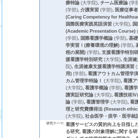
療特論
(大学院)
,
チーム医療論
(学部
(学部)
,
介護実習
(学部)
,
医療従事者
(Caring Competency for Healthca
国際医療実践英語演習
(大学院)
,
国
(Academic Presentation Course)
(学部)
,
国際看護学概論
(学部)
,
基礎
学実習Ⅰ(療養環境の理解)
(学部)
,
程の展開)
(学部)
,
支援看護学特別
援看護学特別研究
(大学院)
,
生涯健
院)
,
生涯健康支援看護学特講演習
(
用)
(学部)
,
看護アウトカム管理学
カム管理学特論Ⅰ
(大学院)
,
看護ア
(大学院)
,
看護学概論
(学部)
,
看護学
護実証研究論
(大学院)
,
看護技術Ⅳ
論
(学部)
,
看護管理学
(大学院)
,
看
理と研究費獲得法 (Research ethics 
(大学院)
,
社会医学・疫学・医学統
研究テーマ:
看護サービスの質的向上を目指し
る研究, 看護の対象理解に関する