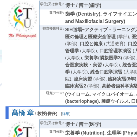
学位(又は称号):
博士 / 博士(歯学)
専門分野:
歯学 (Dentistry), ライフサイエ
and Maxillofacial Surgery)
担当授業科目:
SIH道場~アクティブ・ラーニング入
医の倫理と医療安全管理
(学部)
,
医
(学部)
,
口腔と健康
(共通教育)
,
口腔
管理学
(大学院)
,
口腔管理学演習
(
(大学院)
,
栄養学(隣接医学3)
(学部)
合医療実験・実習
(大学院)
,
統合医
学
(大学院)
,
総合口腔学演習
(大学院
院)
,
臨床実習
(学部)
,
臨床実習(6年)
臨床実習2
(学部)
,
高齢者歯科学実
研究テーマ:
(ウイローム, マイクロバイオーム,
(bacteriophage), 腫瘍ウイルス,
髙橋 章
/
教授(併任)
[
詳細
]
学位(又は称号):
博士 / 博士(医学)
専門分野:
栄養学 (Nutrition), 生理学 (Ph