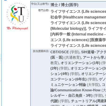
学位(又は称号):
博士 / 博士(医学)
専門分野:
ライフサイエンス (Life scien
社会学 (Healthcare management, 
ライフサイエンス (Life science
(Molecular biology)], ライフサイ
[内科学一般 (Internal medicine 
エンス (Life sciences) [医療薬学 (C
ライフサイエンス (Life sciences) 
担当授業科目:
CBT/OSCE
(学部)
,
SIH道場~ア
(医・医)
(共通教育)
,
アートから学
教育)
,
オリエンテーション(1年)
(学
(2年)
(学部)
,
オリエンテーション(3
ション(4年)
(学部)
,
オリエンテーショ
エンテーション(6年生)
(学部)
,
ゲノ
ミュニケーション特論
(大学院)
,
コ
論/Communication Know-How
(
レルギー・自己免疫・3年)
(学部)
,
代謝)
(学部)
,
チュートリアル(周産