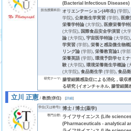
(Bacterial Infectious Diseases)
担当授業科目:
オリエンテーション(4年生)
(学部)
,
学院)
,
公衆衛生学実習
(学部)
,
医療
栄養学特論
(大学院)
,
医療栄養学特論/Me
(大学院)
,
国際食品安全学演習
(大学
論
(大学院)
,
宇宙医学特論
(大学院)
学実習
(学部)
,
栄養と感染微生物概
リング論
(学部)
,
栄養教育論1
(学部
栄養英語
(学部)
,
環境予防学セミナ
験
(大学院)
,
環境栄養衛生学概論
(
(大学院)
,
食品衛生学
(学部)
,
食品衛
研究テーマ:
腸管細菌感染症による消化，吸収
る研究 (イオンチャネル, 腸管細菌感染
立川 正憲
/
教授(併任)
[
詳細
]
学位(又は称号):
博士 / 博士(薬学)
専門分野:
ライフサイエンス (Life scien
(Pharmaceuticals - analytical 
ライフサイエンス (Life scien