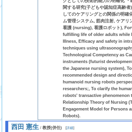
グとしての技術的能力の明確化 ・
関する研究(子どもや認知症高齢者
してのケアリングとの関係の明確化 
ム管理システム, 筋肉注射, ケアリング 
看護 (nursing), 看護ロボット), Forwar
fulfilling life of older adults while
Illness, Efficacy and safety in int
techniques using ultrasonography
Technological Competency as Cari
instruments (futurist development
the Japanese nursing system), To 
recommended design and directio
humanoid nursing robots perspec
researchers;, To clarify the hum
robots' transactive phenomenon t
Relationship Theory of Nursing 
Engagement Model for Persons 
Robots).
西田 憲生
/
教授(併任)
[
詳細
]