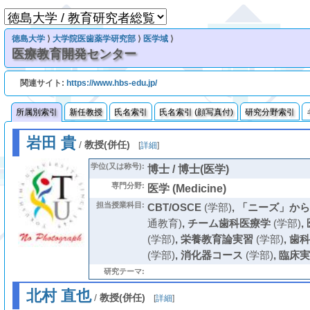
徳島大学
⟩
大学院医歯薬学研究部
⟩
医学域
⟩
医療教育開発センター
関連サイト:
https://www.hbs-edu.jp/
所属別索引
新任教授
氏名索引
氏名索引 (顔写真付)
研究分野索引
岩田 貴
/
教授(併任)
[
詳細
]
学位(又は称号):
博士 / 博士(医学)
専門分野:
医学 (Medicine)
担当授業科目:
CBT/OSCE
(学部)
,
「ニーズ」から
通教育)
,
チーム歯科医療学
(学部)
,
(学部)
,
栄養教育論実習
(学部)
,
歯科
(学部)
,
消化器コース
(学部)
,
臨床実
研究テーマ:
北村 直也
/
教授(併任)
[
詳細
]