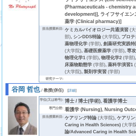
(Pharmaceuticals - chemistry 
development)], ライフサイエンス (
薬学 (Clinical pharmacy)]
担当授業科目:
ケミカルバイオロジー共通演習
(大
部)
,
シンDDS特論
(大学院)
,
プロテ
薬物理化学
(学部)
,
創薬研究実践特
(大学院)
,
基礎医療薬学
(学部)
,
専攻
物理化学1
(学部)
,
物理化学2
(学部)
床薬物動態学
(学部)
,
薬科学演習1
(大学院)
,
製剤学実習
(学部)
研究テーマ:
谷岡 哲也
/
教授(併任)
[
詳細
]
学位(又は称号):
博士 / 博士(学術), 看護学博士
専門分野:
看護学 (Nursing), Nursing Out
担当授業科目:
ケアリング特論
(大学院)
,
ケアリング
Caring in Health Sciences)
(大学院
論/Advanced Caring in Health Sci