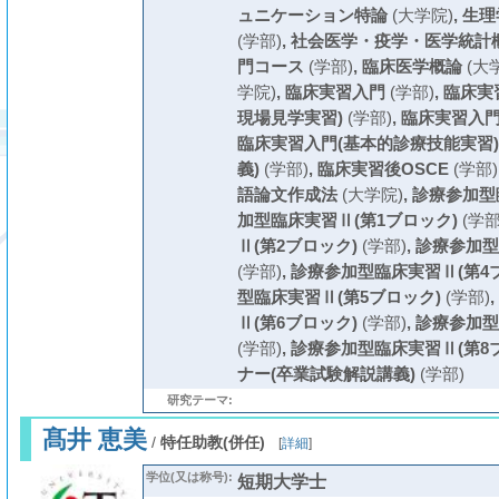
ュニケーション特論
(大学院)
,
生理
(学部)
,
社会医学・疫学・医学統計
門コース
(学部)
,
臨床医学概論
(大
学院)
,
臨床実習入門
(学部)
,
臨床実
現場見学実習)
(学部)
,
臨床実習入門
臨床実習入門(基本的診療技能実習)
義)
(学部)
,
臨床実習後OSCE
(学部)
語論文作成法
(大学院)
,
診療参加型
加型臨床実習Ⅱ(第1ブロック)
(学部
Ⅱ(第2ブロック)
(学部)
,
診療参加型
(学部)
,
診療参加型臨床実習Ⅱ(第4
型臨床実習Ⅱ(第5ブロック)
(学部)
,
Ⅱ(第6ブロック)
(学部)
,
診療参加型
(学部)
,
診療参加型臨床実習Ⅱ(第8
ナー(卒業試験解説講義)
(学部)
研究テーマ:
髙井 恵美
/
特任助教(併任)
[
詳細
]
学位(又は称号):
短期大学士