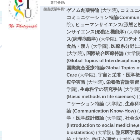
専門分野:
担当授業科目:
ゲノム創薬特論
(大学院)
,
コミュニ
コミュニケーション特論/Communicat
院)
,
ヒューマンサイエンス(形態と機
ンサイエンス(形態と機能学)
(大学
ス(病理病態学)
(大学院)
,
プロテオ
食品・漢方
(大学院)
,
医療系分野に
(大学院)
,
国際統合医療特論
(大学院
(Global Topics of Interdisciplinar
国際統合医療特論/Global Topics of Int
Care
(大学院)
,
宇宙と栄養・医学概
疫学実習
(大学院)
,
栄養教育論実習
学院)
,
生命科学の研究手法
(大学院
(Basic methods in life sciences)
(
ニケーション特論
(大学院)
,
生命科
論 (Communication Know-How)
(
学・医学統計概論
(大学院)
,
社会医
(Introduction to social medicine,
biostatistics)
(大学院)
,
臨床医学概
論
(大学院)
,
臨床心理学
(大学院)
,