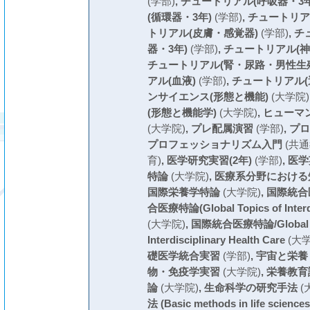
(学部)
,
チュートリアル(呼吸器・3年
(循環器・3年)
(学部)
,
チュートリア
トリアル(皮膚・感覚器)
(学部)
,
チ
器・3年)
(学部)
,
チュートリアル(神
チュートリアル(腎・尿路・男性生
アル(血液)
(学部)
,
チュートリアル(
ンサイエンス(形態と機能)
(大学院)
(形態と機能学)
(大学院)
,
ヒューマ
(大学院)
,
プレ配属演習
(学部)
,
プロ
プロフェッショナリズム入門
(共通
育)
,
医学研究実習(2年)
(学部)
,
医学
特論
(大学院)
,
医療系分野における
国際栄養学特論
(大学院)
,
国際統合
合医療特論(Global Topics of Interdis
(大学院)
,
国際統合医療特論/Global To
Interdisciplinary Health Care
(大学
礎医学統合実習
(学部)
,
宇宙と栄養
物・免疫学実習
(大学院)
,
栄養教育
論
(大学院)
,
生命科学の研究手法
(
法 (Basic methods in life sciences