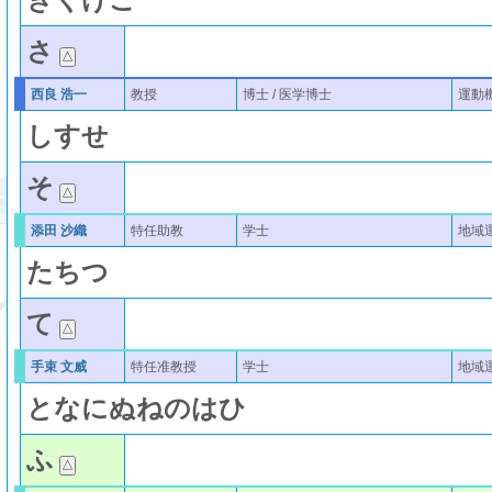
さ
西良 浩一
教授
博士 / 医学博士
運動
し
す
せ
そ
添田 沙織
特任助教
学士
地域
た
ち
つ
て
手束 文威
特任准教授
学士
地域
と
な
に
ぬ
ね
の
は
ひ
ふ