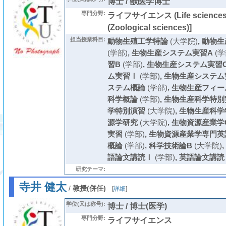
博士 / 獣医学博士
専門分野:
ライフサイエンス (Life scienc
(Zoological sciences)]
担当授業科目:
動物生殖工学特論
(大学院)
,
動物生
(学部)
,
生物生産システム実習A
(学
習B
(学部)
,
生物生産システム実習
ム実習Ⅰ
(学部)
,
生物生産システム
ステム概論
(学部)
,
生物生産フィー
科学概論
(学部)
,
生物生産科学特別
学特別演習
(大学院)
,
生物生産科学
源学研究
(大学院)
,
生物資源産業学
実習
(学部)
,
生物資源産業学専門英
概論
(学部)
,
科学技術論B
(大学院)
,
語論文講読Ⅰ
(学部)
,
英語論文講読
研究テーマ:
寺井 健太
/
教授(併任)
[
詳細
]
学位(又は称号):
博士 / 博士(医学)
専門分野:
ライフサイエンス