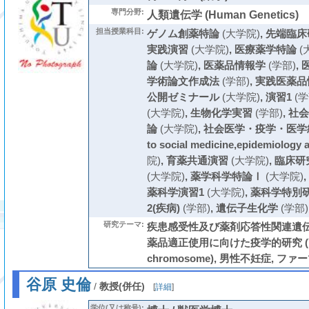
専門分野:
人類遺伝学 (Human Genetics)
担当授業科目:
ゲノム創薬特論
(大学院)
,
先端臨床
実践演習
(大学院)
,
医療薬学特論
(
論
(大学院)
,
医薬品情報学
(学部)
,
学術論文作成法
(学部)
,
実践医薬品
公開ゼミナール
(大学院)
,
演習1
(学
(大学院)
,
生物化学実習
(学部)
,
社会
論
(大学院)
,
社会医学・疫学・医学統計概論
to social medicine,epidemiology a
院)
,
育薬共通演習
(大学院)
,
臨床研
(大学院)
,
薬学科学特論Ⅰ
(大学院)
,
薬科学演習1
(大学院)
,
薬科学特別
2(疾病)
(学部)
,
遺伝子生化学
(学部)
研究テーマ:
疾患感受性及び薬剤応答性関連遺伝
薬品適正使用に向けた疫学的研究 (Y
chromosome), 男性不妊症, フ
谷原 史倫
/
教授(併任)
[
詳細
]
学位(又は称号):