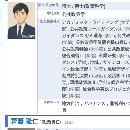
学位(又は称号):
博士 / 博士(政策科学)
専門分野:
公共政策学
担当授業科目:
アカデミック・ライティング
(大学
部)
,
公共政策コースガイダンス
(学
ガイダンス ゼミ選考
(学部)
,
公共
(学部)
,
公共政策卒業研究提出窓口
公共政策特論
(大学院)
,
公共政策総
総合演習Ⅱ
(学部)
,
卒業研究
(学部)
ダンス
(学部)
,
地域デザインコース
イン総合演習Ⅰ
(学部)
,
地域デザイ
創成特別演習
(大学院)
,
政治学Ⅱ
(
育)
,
環境政策論Ⅱ
(学部)
,
総合科学
礎)
(学部)
,
総合科学実践プロジェク
験)
(学部)
研究テーマ:
地方自治，ガバナンス，非営利セ
員
齊藤 隆仁
/
教授(併任)
[
詳細
]