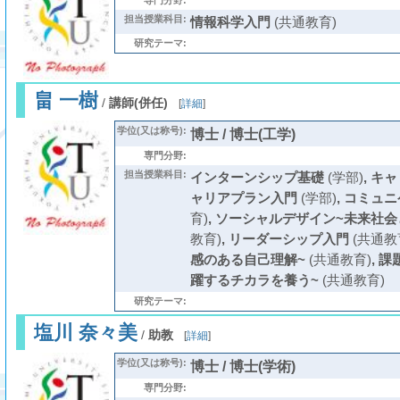
専門分野:
担当授業科目:
情報科学入門
(共通教育)
研究テーマ:
畠 一樹
/
講師(併任)
[
詳細
]
学位(又は称号):
博士 / 博士(工学)
専門分野:
担当授業科目:
インターンシップ基礎
(学部)
,
キャ
ャリアプラン入門
(学部)
,
コミュニ
育)
,
ソーシャルデザイン~未来社会
教育)
,
リーダーシップ入門
(共通教
感のある自己理解~
(共通教育)
,
課
躍するチカラを養う~
(共通教育)
研究テーマ:
塩川 奈々美
/
助教
[
詳細
]
学位(又は称号):
博士 / 博士(学術)
専門分野: