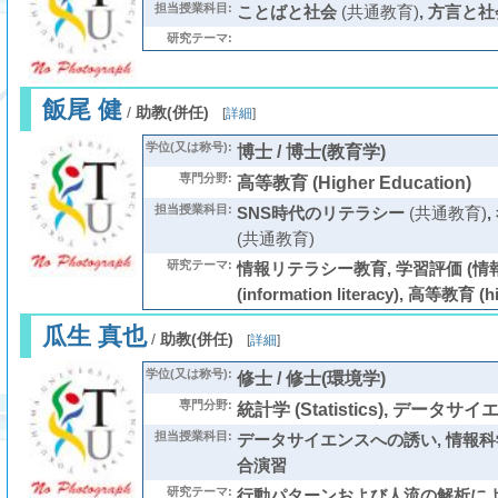
担当授業科目:
ことばと社会
(共通教育)
,
方言と社
研究テーマ:
飯尾 健
/
助教(併任)
[
詳細
]
学位(又は称号):
博士 / 博士(教育学)
専門分野:
高等教育 (Higher Education)
担当授業科目:
SNS時代のリテラシー
(共通教育)
,
(共通教育)
研究テーマ:
情報リテラシー教育, 学習評価 (
(information literacy), 高等教育 (hi
瓜生 真也
/
助教(併任)
[
詳細
]
学位(又は称号):
修士 / 修士(環境学)
専門分野:
統計学 (Statistics), データサイエン
担当授業科目:
データサイエンスへの誘い
,
情報科
合演習
研究テーマ:
行動パターンおよび人流の解析によ