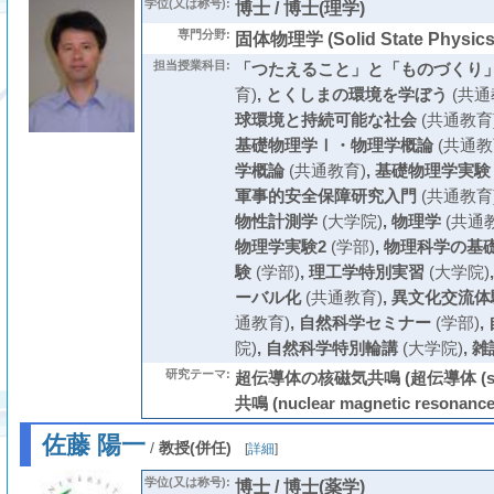
学位(又は称号):
博士 / 博士(理学)
専門分野:
固体物理学 (Solid State Physics
担当授業科目:
「つたえること」と「ものづくり」
育)
,
とくしまの環境を学ぼう
(共通
球環境と持続可能な社会
(共通教育
基礎物理学Ⅰ・物理学概論
(共通教
学概論
(共通教育)
,
基礎物理学実験
軍事的安全保障研究入門
(共通教育
物性計測学
(大学院)
,
物理学
(共通
物理学実験2
(学部)
,
物理科学の基
験
(学部)
,
理工学特別実習
(大学院)
ーバル化
(共通教育)
,
異文化交流体
通教育)
,
自然科学セミナー
(学部)
,
院)
,
自然科学特別輪講
(大学院)
,
雑
研究テーマ:
超伝導体の核磁気共鳴 (超伝導体 (supe
共鳴 (nuclear magnetic resonance
佐藤 陽一
/
教授(併任)
[
詳細
]
学位(又は称号):
博士 / 博士(薬学)