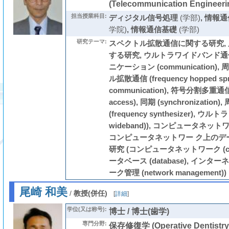
(Telecommunication Engineeri
担当授業科目:
ディジタル信号処理
(学部)
,
情報通
学院)
,
情報通信基礎
(学部)
研究テーマ:
スペクトル拡散通信に関する研究,
する研究, ウルトラワイドバンド通
ニケーション (communication
ル拡散通信 (frequency hopped spr
communication), 符号分割多重通信 (co
access), 同期 (synchronizati
(frequency synthesizer), ウル
wideband)), コンピュータネ
コンピュータネットワー ク上のデ
研究 (コンピュータネットワーク (compu
ータベース (database), インターネッ
ーク管理 (network management))
尾崎 和美
/
教授(併任)
[
詳細
]
学位(又は称号):
博士 / 博士(歯学)
専門分野:
保存修復学 (Operative Dentist