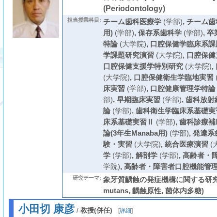
(Periodontology)
担当授業科目:
チーム歯科医療学
(学部)
,
チーム歯科
用)
(学部)
,
保存系歯科学
(学部)
,
卒
特論
(大学院)
,
口腔保健学臨床系課
学課題研究演習
(大学院)
,
口腔保健
口腔保健支援学特別研究
(大学院)
,
(大学院)
,
口腔保健衛生学臨地実習
床実習
(学部)
,
口腔健康管理学特論
部)
,
早期臨床実習
(学部)
,
歯科放射
論
(学部)
,
歯科衛生学臨床系基礎実
床系基礎実習Ⅱ
(学部)
,
歯科診療補
論(3年生Manaba用)
(学部)
,
発達系
験・実習
(大学院)
,
統合医療演習
(
学
(学部)
,
解剖学
(学部)
,
高齢者・
学院)
,
高齢者・障害者口腔機能管
研究テーマ:
象牙質齲蝕の発症機構に関する研究 (St
mutans, 齲蝕原性, 菌体内多糖)
小田切 康彦
/
教授(併任)
[
詳細
]