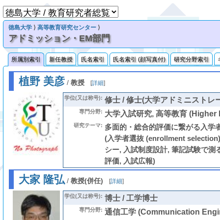
徳島大学
⟩
高等教育研究センター
⟩
アドミッション・EM部門
所属別索引
新任教授
氏名索引
氏名索引 (顔写真付)
研究分野索引
植野 美彦
/
教授
[
詳細
]
学位(又は称号):
修士 / 修士(大学アドミニストレ
専門分野:
大学入試研究, 高等教育 (Higher Ed
研究テーマ:
多面的・総合的評価に繋がる入学
(入学者選抜 (enrollment selec
シー, 入試制度設計, 筆記試験で
評価, 入試広報)
大家 隆弘
/
教授(併任)
[
詳細
]
学位(又は称号):
博士 / 工学博士
専門分野:
通信工学 (Communication Eng