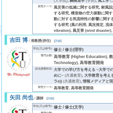
(大学院)
,
鋼構造学
(学部)
,
風工学
(
研究テーマ:
風災害の低減に関する研究, 耐風
する研究, 構造物の空力振動に関す
動に対する気流特性の影響に関する
する研究 (風の利用, 風況推定, 流体振動 
vibration), 風災害 (wind disaste
吉田 博
/
准教授(併任)
[
詳細
]
学位(又は称号):
修士 / 修士(理学)
専門分野:
高等教育 (Higher Education), 
Technology), 高等教育開発
担当授業科目:
大学での学び方を考える ~大学で
めに~
(共通教育)
,
大学教育を考える
ラe))
(共通教育)
,
情報メディアと現
研究テーマ:
高等教育, 高等教育開発
矢田 尚也
/
講師
[
詳細
]
学位(又は称号):
修士 / 修士(文学)