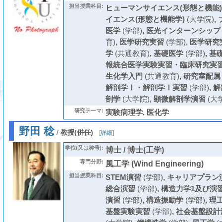
担当授業科目:
ヒューマンサイエンス(形態と機能)
イエンス(形態と機能学)
(大学院)
,
医学
(学部)
,
医光インターンシップ
育)
,
医学研究実習
(学部)
,
医学研究実
学
(共通教育)
,
基礎医学
(学部)
,
基
報統合医学実験実習・臨床研究実
生化学入門
(共通教育)
,
研究室配属
解剖学Ⅰ・解剖学Ⅰ実習
(学部)
,
解
剖学
(大学院)
,
顕微解剖学演習
(大
研究テーマ:
実験病理学, 医化学
野田 稔
/
教授(併任)
[
詳細
]
学位(又は称号):
博士 / 博士(工学)
専門分野:
風工学 (Wind Engineering)
担当授業科目:
STEM演習
(学部)
,
キャリアプラン
総合演習
(学部)
,
構造力学1及び演
演習
(学部)
,
構造振動学
(学部)
,
理
基盤実験実習
(学部)
,
社会基盤設計