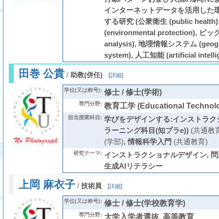
インターネットデータを活用した
する研究 (公衆衛生 (public health
(environmental protection), 
analysis), 地理情報システム (geogra
system), 人工知能 (artificial intelli
田巻 公貴
/
助教(併任)
[
詳細
]
学位(又は称号):
修士 / 修士(学術)
専門分野:
教育工学 (Educational Technol
担当授業科目:
学びをデザインする:インストラク
ラーニング科目(知プラe))
(共通教育
(学部)
,
情報科学入門
(共通教育)
研究テーマ:
インストラクショナルデザイン, 問
生成AIリテラシー
上岡 麻衣子
/
技術員
[
詳細
]
学位(又は称号):
修士 / 修士(学校教育学)
専門分野:
大学入学者選抜, 高等教育