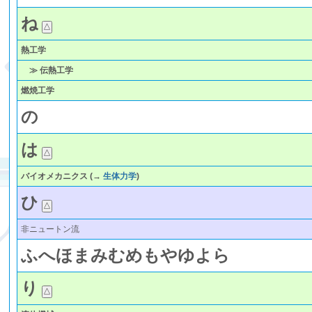
ね
熱工学
≫ 伝熱工学
燃焼工学
の
は
バイオメカニクス
(→
生体力学
)
ひ
非ニュートン流
ふ
へ
ほ
ま
み
む
め
も
や
ゆ
よ
ら
り