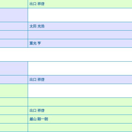
出口 祥啓
太田 光浩
重光 亨
出口 祥啓
出口 祥啓
越山 顕一朗