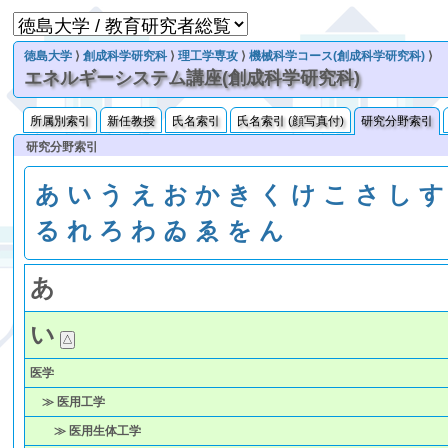
徳島大学
⟩
創成科学研究科
⟩
理工学専攻
⟩
機械科学コース(創成科学研究科)
⟩
エネルギーシステム講座(創成科学研究科)
所属別索引
新任教授
氏名索引
氏名索引 (顔写真付)
研究分野索引
研究分野索引
あ
い
う
え
お
か
き
く
け
こ
さ
し
す
る
れ
ろ
わ
ゐ
ゑ
を
ん
あ
い
医学
≫ 医用工学
≫ 医用生体工学