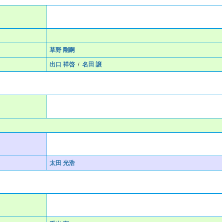
草野 剛嗣
出口 祥啓
/
名田 譲
太田 光浩