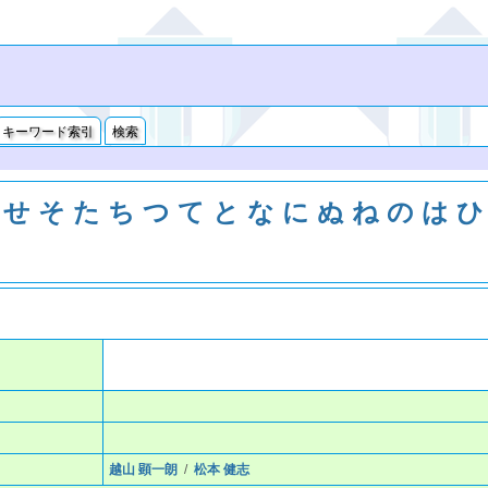
キーワード索引
検索
せ
そ
た
ち
つ
て
と
な
に
ぬ
ね
の
は
ひ
越山 顕一朗
/
松本 健志