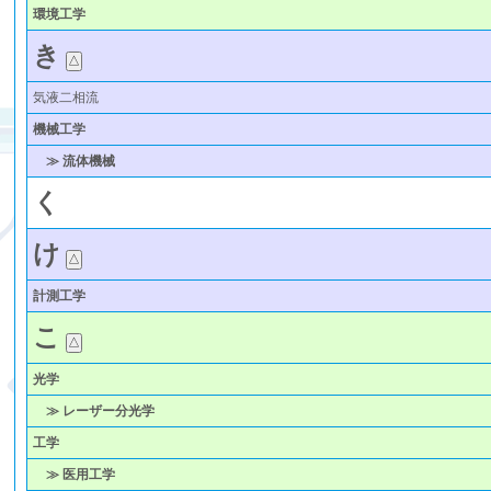
環境工学
き
気液二相流
機械工学
≫ 流体機械
く
け
計測工学
こ
光学
≫ レーザー分光学
工学
≫ 医用工学