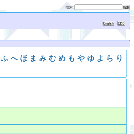
検索:
ふ
へ
ほ
ま
み
む
め
も
や
ゆ
よ
ら
り