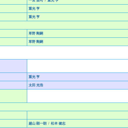
一宮 昌司
/
重光 亨
重光 亨
重光 亨
草野 剛嗣
草野 剛嗣
重光 亨
太田 光浩
越山 顕一朗
/
松本 健志