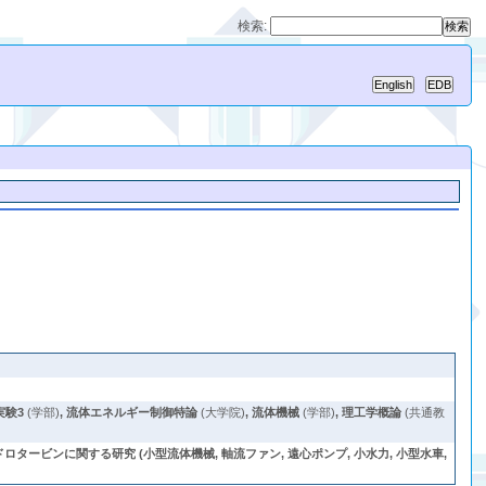
検索:
実験3
(学部)
,
流体エネルギー制御特論
(大学院)
,
流体機械
(学部)
,
理工学概論
(共通教
ービンに関する研究 (小型流体機械, 軸流ファン, 遠心ポンプ, 小水力, 小型水車,