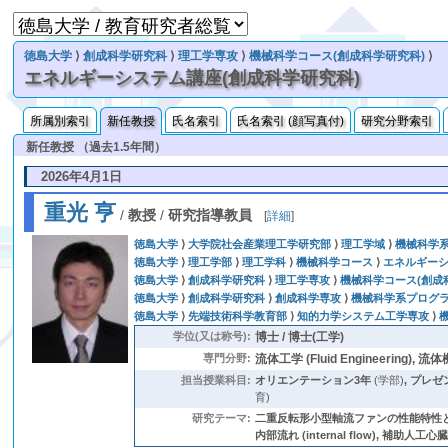
徳島大学
⟩
創成科学研究科
⟩
理工学専攻
⟩
機械科学コース(創成科学研究科)
⟩
エネルギーシステム講座(創成科学研究科)
所属別索引
新任教授
氏名索引
氏名索引 (顔写真付)
研究分野索引
新任教授 （過去1.5年間）
2026年4月1日
重光 亨
/
教授
/
研究指導教員
[
詳細
]
徳島大学
⟩
大学院社会産業理工学研究部
⟩
理工学域
⟩
機械科学
徳島大学
⟩
理工学部
⟩
理工学科
⟩
機械科学コース
⟩
エネルギー
徳島大学
⟩
創成科学研究科
⟩
理工学専攻
⟩
機械科学コース(創成
徳島大学
⟩
創成科学研究科
⟩
創成科学専攻
⟩
機械科学系プログ
徳島大学
⟩
先端技術科学教育部
⟩
知的力学システム工学専攻
⟩
学位(又は称号):
博士 / 博士(工学)
専門分野:
流体工学 (Fluid Engineering), 流体機
担当授業科目:
オリエンテーション3年
(学部)
,
プレゼ
育)
研究テーマ:
二重反転形小型軸流ファンの性能特性と内
内部流れ (internal flow), 補助人工