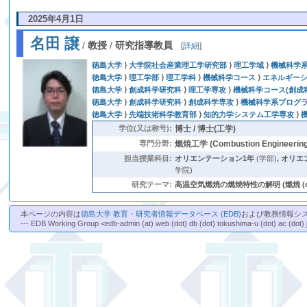
2025年4月1日
名田 譲
/
教授
/
研究指導教員
[
詳細
]
徳島大学
⟩
大学院社会産業理工学研究部
⟩
理工学域
⟩
機械科学
徳島大学
⟩
理工学部
⟩
理工学科
⟩
機械科学コース
⟩
エネルギー
徳島大学
⟩
創成科学研究科
⟩
理工学専攻
⟩
機械科学コース(創成
徳島大学
⟩
創成科学研究科
⟩
創成科学専攻
⟩
機械科学系プログ
徳島大学
⟩
先端技術科学教育部
⟩
知的力学システム工学専攻
⟩
学位(又は称号):
博士 / 博士(工学)
専門分野:
燃焼工学 (Combustion Engineering
担当授業科目:
オリエンテーション1年
(学部)
,
オリエ
学院)
研究テーマ:
高温空気燃焼の燃焼特性の解明 (燃焼 (com
本ページの内容は
徳島大学 教育・研究者情報データベース (EDB)
および教務情報シ
--- EDB Working Group <edb-admin (at) web (dot) db (dot) tokushima-u (dot) ac (dot) 