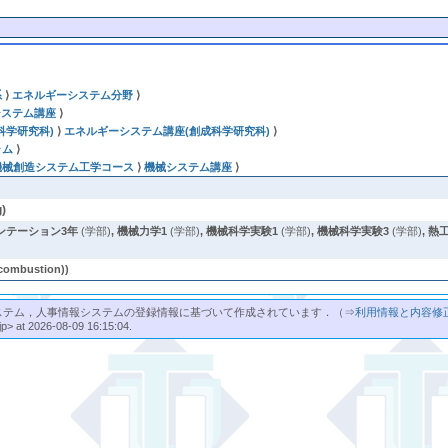
系
⟩
エネルギーシステム分野
⟩
システム講座
⟩
科学研究科)
⟩
エネルギーシステム講座(創成科学研究科)
⟩
ラム
⟩
機械創造システム工学コース
⟩
機械システム講座
⟩
)
ンテーション3年
(学部)
,
機械力学1
(学部)
,
機械科学実験1
(学部)
,
機械科学実験3
(学部)
,
熱工
bustion))
ステム，人事情報システムの登録情報に基づいて作成されています．（⇒
利用情報と内容修
jp> at 2026-08-09 16:15:04.