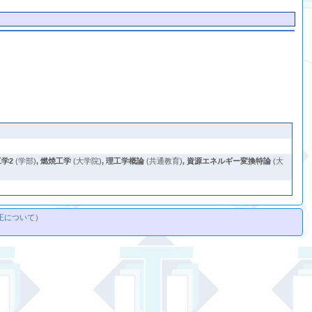
学2
(学部)
,
燃焼工学
(大学院)
,
理工学概論
(共通教育)
,
資源エネルギー変換特論
(大
正について
）