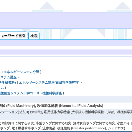
キーワード索引
検索
系
⟩
エネルギーシステム分野
⟩
システム講座
⟩
科学研究科)
⟩
エネルギーシステム講座(創成科学研究科)
⟩
ラム
⟩
機械創造システム工学コース
⟩
機械科学講座
⟩
械 (Fluid Machinery), 数値流体解析 (Numerical Fluid Analysis)
ンテーション技法(D)
(大学院)
,
応用流体力学特論
(大学院)
,
機械科学実験1
(学部)
,
機械科学
部流れに関する研究, 小型ポンプに関する研究, 流体食品ポンプに関する研究, 小型ハイドロタ
心臓ポンプ, 電子機器水冷ポンプ, 流体食品, 移送性能 (transfer performance), シェアロス)