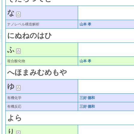
な
ナノレベル構造解析
山本 孝
に
ぬ
ね
の
は
ひ
ふ
複合酸化物
山本 孝
へ
ほ
ま
み
む
め
も
や
ゆ
有機化学
三好 德和
有機反応
三好 德和
よ
ら
り