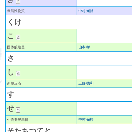
機能性物質
中村 光裕
く
け
こ
固体酸塩基
山本 孝
さ
し
新規反応
三好 德和
す
せ
生物発光基質
中村 光裕
そ
た
ち
つ
て
と