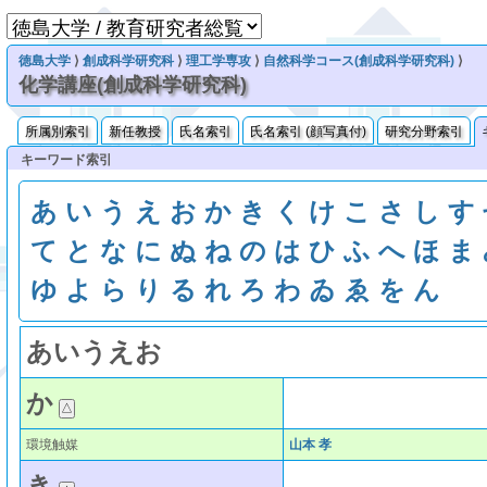
徳島大学
⟩
創成科学研究科
⟩
理工学専攻
⟩
自然科学コース(創成科学研究科)
⟩
化学講座(創成科学研究科)
所属別索引
新任教授
氏名索引
氏名索引 (顔写真付)
研究分野索引
キーワード索引
あ
い
う
え
お
か
き
く
け
こ
さ
し
す
て
と
な
に
ぬ
ね
の
は
ひ
ふ
へ
ほ
ま
ゆ
よ
ら
り
る
れ
ろ
わ
ゐ
ゑ
を
ん
あ
い
う
え
お
か
環境触媒
山本 孝
き