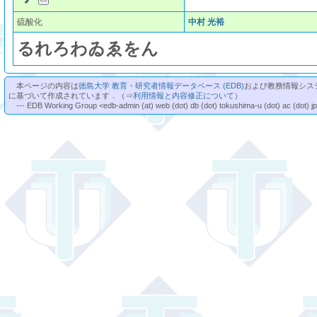
硫酸化
中村 光裕
る
れ
ろ
わ
ゐ
ゑ
を
ん
本ページの内容は
徳島大学 教育・研究者情報データベース (EDB)
および教務情報シス
に基づいて作成されています．（⇒
利用情報と内容修正について
）
--- EDB Working Group <edb-admin (at) web (dot) db (dot) tokushima-u (dot) ac (dot) j