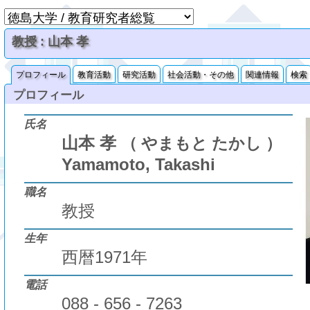
教授 : 山本 孝
プロフィール
教育活動
研究活動
社会活動・その他
関連情報
検索
プロフィール
氏名
山本 孝
（ やまもと たかし ）
Yamamoto, Takashi
職名
教授
生年
西暦1971年
電話
088 - 656 - 7263