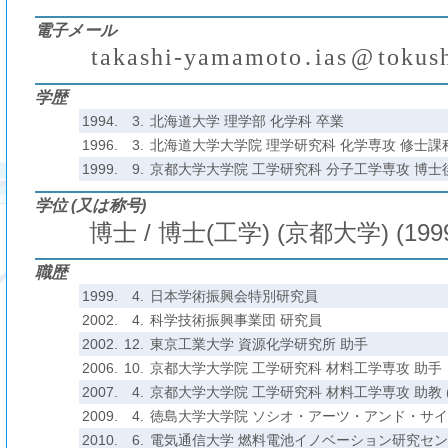
電子メール
t
a
k
a
s
h
i
-
y
a
m
a
m
o
t
o
.
i
a
s
@
t
o
k
u
s
₍
₎
(
)
学歴
1994.
3.
北海道大学 理学部 化学科 卒業
1996.
3.
北海道大学大学院 理学研究科 化学専攻 修士課
1999.
9.
京都大学大学院 工学研究科 分子工学専攻 博士
学位 (又は称号)
博士 / 博士(工学) (京都大学) (199
職歴
1999.
4.
日本学術振興会特別研究員
2002.
4.
科学技術振興事業団 研究員
2002.
12.
東京工業大学 資源化学研究所 助手
2006.
10.
京都大学大学院 工学研究科 材料工学専攻 助手
2007.
4.
京都大学大学院 工学研究科 材料工学専攻 助教 
2009.
4.
徳島大学大学院 ソシオ・アーツ・アンド・サイ
2010.
6.
電気通信大学 燃料電池イノベーション研究センタ