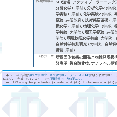
担当授業科目:
SIH道場~アクティブ・ラーニング入
分析化学1
(学部)
,
分析化学2
(学部)
学実験1
(学部)
,
化学実験2
(学部)
,
概論
(共通教育)
,
技術英語基礎2
(学
機化学2
(学部)
,
物理化学1
(学部)
,
学特論
(大学院)
,
理工学概論
(共通
学院)
,
環境物理化学特論
(大学院)
,
自然科学特別研究
(大学院)
,
自然科
講読
(学部)
研究テーマ:
新規固体触媒の開発と物性発現機構解
酸塩基, 複合酸化物, ナノレベル構造解
本ページの内容は
徳島大学 教育・研究者情報データベース (EDB)
および教務情報シス
に基づいて作成されています．（⇒
利用情報と内容修正について
）
--- EDB Working Group <edb-admin (at) web (dot) db (dot) tokushima-u (dot) ac (dot) j