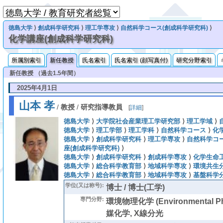
徳島大学
⟩
創成科学研究科
⟩
理工学専攻
⟩
自然科学コース(創成科学研究科)
⟩
化学講座(創成科学研究科)
所属別索引
新任教授
氏名索引
氏名索引 (顔写真付)
研究分野索引
新任教授 （過去1.5年間）
2025年4月1日
山本 孝
/
教授
/
研究指導教員
[
詳細
]
徳島大学
⟩
大学院社会産業理工学研究部
⟩
理工学域
⟩
徳島大学
⟩
理工学部
⟩
理工学科
⟩
自然科学コース
⟩
化
徳島大学
⟩
創成科学研究科
⟩
理工学専攻
⟩
自然科学コー
座(創成科学研究科)
⟩
徳島大学
⟩
創成科学研究科
⟩
創成科学専攻
⟩
化学生命
徳島大学
⟩
総合科学教育部
⟩
地域科学専攻
⟩
環境共生
徳島大学
⟩
総合科学教育部
⟩
地域科学専攻
⟩
基盤科学
学位(又は称号):
博士 / 博士(工学)
専門分野:
環境物理化学 (Environmental Phys
媒化学, X線分光