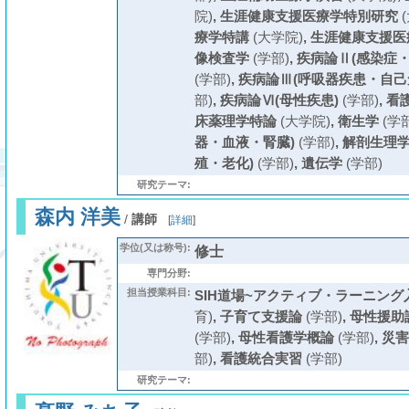
院)
,
生涯健康支援医療学特別研究
(
療学特講
(大学院)
,
生涯健康支援医
像検査学
(学部)
,
疾病論Ⅱ(感染症
(学部)
,
疾病論Ⅲ(呼吸器疾患・自己
部)
,
疾病論Ⅵ(母性疾患)
(学部)
,
看
床薬理学特論
(大学院)
,
衛生学
(学部
器・血液・腎臓)
(学部)
,
解剖生理学
殖・老化)
(学部)
,
遺伝学
(学部)
研究テーマ:
森内 洋美
/
講師
[
詳細
]
学位(又は称号):
修士
専門分野:
担当授業科目:
SIH道場~アクティブ・ラーニング入
育)
,
子育て支援論
(学部)
,
母性援助
(学部)
,
母性看護学概論
(学部)
,
災害
部)
,
看護統合実習
(学部)
研究テーマ: