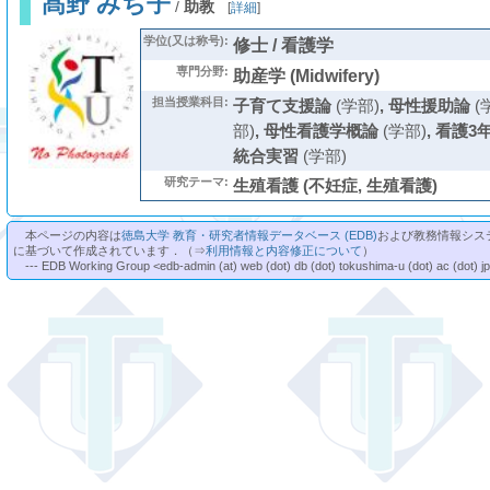
髙野 みち子
/
助教
[
詳細
]
学位(又は称号):
修士 / 看護学
専門分野:
助産学 (Midwifery)
担当授業科目:
子育て支援論
(学部)
,
母性援助論
(
部)
,
母性看護学概論
(学部)
,
看護3年
統合実習
(学部)
研究テーマ:
生殖看護 (不妊症, 生殖看護)
本ページの内容は
徳島大学 教育・研究者情報データベース (EDB)
および教務情報シス
に基づいて作成されています．（⇒
利用情報と内容修正について
）
--- EDB Working Group <edb-admin (at) web (dot) db (dot) tokushima-u (dot) ac (dot) j