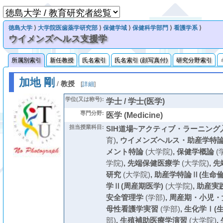
徳島大学
⟩
大学院医歯薬学研究部
⟩
保健学域
⟩
保健科学部門
⟩
看護学系
⟩
ウイメンズヘルス支援学
所属別索引
新任教授
氏名索引
氏名索引 (顔写真付)
研究分野索引
加地 剛
/
教授
[
詳細
]
学位(又は称号):
学士 / 学士(医学)
専門分野:
医学 (Medicine)
担当授業科目:
SIH道場~アクティブ・ラーニング入
育)
,
ウイメンズヘルス・助産学特
メント特論
(大学院)
,
保健学概論
(
学院)
,
先端保健医療学
(大学院)
,
先
研究
(大学院)
,
助産学特論Ⅱ(生命倫
学Ⅱ(周産期医学)
(大学院)
,
助産実
安全管理学
(学部)
,
周産期・小児・
母性看護学実習
(学部)
,
生化学Ⅰ(
部)
,
生殖補助医療学演習
(大学院)
,