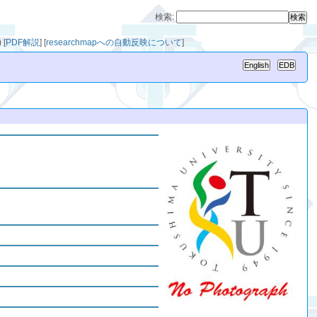
検索:
)
[
PDF解説
]
[
researchmapへの自動反映について
]