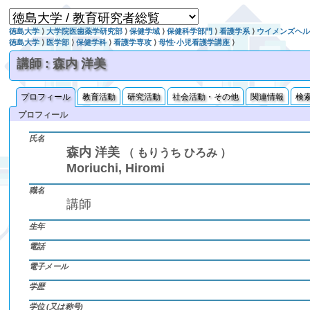
徳島大学
⟩
大学院医歯薬学研究部
⟩
保健学域
⟩
保健科学部門
⟩
看護学系
⟩
ウイメンズヘ
徳島大学
⟩
医学部
⟩
保健学科
⟩
看護学専攻
⟩
母性·小児看護学講座
⟩
講師 : 森内 洋美
プロフィール
教育活動
研究活動
社会活動・その他
関連情報
検
プロフィール
氏名
森内 洋美
（ もりうち ひろみ ）
Moriuchi, Hiromi
職名
講師
生年
電話
電子メール
学歴
学位 (又は称号)