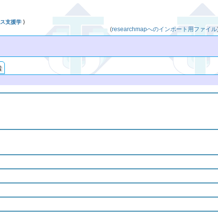
ルス支援学
⟩
(
researchmapへのインポート用ファイル
索