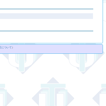
正について
）