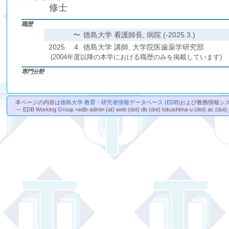
修士
職歴
〜
徳島大学 看護師長, 病院 (-2025.3.)
2025.
4.
徳島大学 講師, 大学院医歯薬学研究部
(2004年度以降の本学における職歴のみを掲載しています)
専門分野
本ページの内容は
徳島大学 教育・研究者情報データベース (EDB)
および教務情報シ
--- EDB Working Group <edb-admin (at) web (dot) db (dot) tokushima-u (dot) ac (dot) 