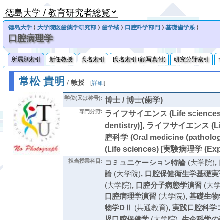
徳島大学
⟩
大学院医歯薬学研究部
⟩
歯学域
⟩
口腔科学部門
⟩
基礎歯学系
⟩
口腔病理学
所属別索引
新任教授
氏名索引
氏名索引 (顔写真付)
研究分野索引
常松 貴明
/
教授
[
詳細
]
学位(又は称号):
博士 / 博士(歯学)
専門分野:
ライフサイエンス (Life sciences
dentistry)], ライフサイエンス (Li
腔科学 (Oral medicine (path
(Life sciences) [実験病理学 (Expe
担当授業科目:
コミュニケーション特論
(大学院)
,
論
(大学院)
,
口腔保健衛生学基礎実
(大学院)
,
口腔分子病態学演習
(大学
口腔病理学演習
(大学院)
,
基礎生物
物学DⅡ
(共通教育)
,
実践口腔科学
児口腔保健学
(大学院)
,
生命科学の