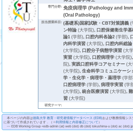
専門分野:
免疫病理学 (Pathology and Im
(Oral Pathology)
担当授業科目:
(基礎系)国家試験・CBT対策講義
(
ン特論
(大学院)
,
口腔保健衛生学基
論1
(学部)
,
口腔内科各論2
(学部)
,
内科学演習
(大学院)
,
口腔内科総論
(大学院)
,
口腔分子病態学演習
(大学
実習
(大学院)
,
口腔病理学
(大学院)
院)
,
実践口腔科学コアセミナー
(大
(大学院)
,
生命科学コミュニケーシ
学・生化学・病理学・薬理学
(学部
口腔病理学
(学部)
,
病理学実習
(学部
(大学院)
,
統合医療演習
(大学院)
,
難
習
(大学院)
研究テーマ:
本ページの内容は
徳島大学 教育・研究者情報データベース (EDB)
および教務情報シス
に基づいて作成されています．（⇒
利用情報と内容修正について
）
--- EDB Working Group <edb-admin (at) web (dot) db (dot) tokushima-u (dot) ac (dot) j