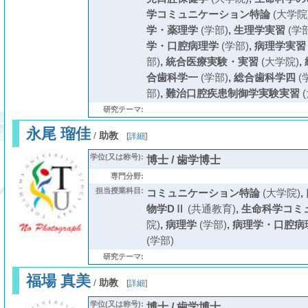
学コミュニケーション特論
(大学院
学・薬理学
(学部)
,
生理学実習
(学部
学・口腔病理学
(学部)
,
病理学実習
部)
,
統合医療実験・実習
(大学院)
,
合歯科学一
(学部)
,
総合歯科学四
(
部)
,
難治口腔疾患制御学実験実習
(
研究テーマ:
永尾 瑠佳
/
助教
[
詳細
]
学位(又は称号):
博士 / 歯学博士
専門分野:
担当授業科目:
コミュニケーション特論
(大学院)
,
物学DⅡ
(共通教育)
,
生命科学コミ
院)
,
病理学
(学部)
,
病理学・口腔病
(学部)
研究テーマ:
福場 真美
/
助教
[
詳細
]
学位(又は称号):
博士 / 歯学博士