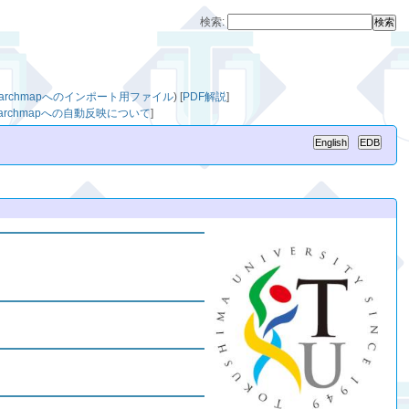
検索:
searchmapへのインポート用ファイル
)
[
PDF解説
]
searchmapへの自動反映について
]