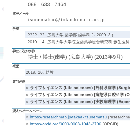
088 - 633 - 7464
電子メール
t
s
u
n
e
m
a
t
s
u
@
t
o
k
u
s
h
i
m
a
-
u
.
a
c
.
j
p
(
)
₍
₎
₍
₎
学歴
????.
??.
広島大学 歯学部 歯学科 ( - 2009. 3.)
2010.
4.
広島大学大学院医歯薬学総合研究科 創生医科学専攻 
学位 (又は称号)
博士 / 博士(歯学) (広島大学) (2013年9月)
職歴
2019.
10.
助教
専門分野
○
ライフサイエンス (Life sciences) [外科系歯学 (Surgical
○
ライフサイエンス (Life sciences) [病態系口腔科学 (Oral m
○
ライフサイエンス (Life sciences) [実験病理学 (Experime
個人のホームページ
○
https://researchmap.jp/takaakitsunematsu
(researchm
○
https://orcid.org/0000-0003-1043-2790
(ORCID)