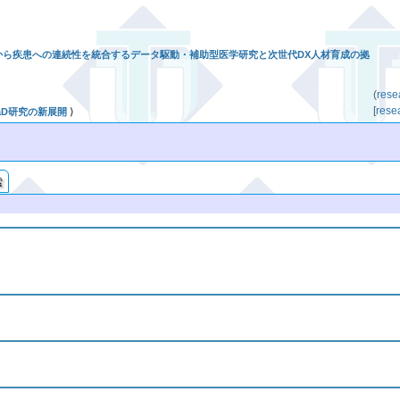
 健康から疾患への連続性を統合するデータ駆動・補助型医学研究と次世代DX人材育成の拠
(
re
[
re
HaD研究の新展開
⟩
索