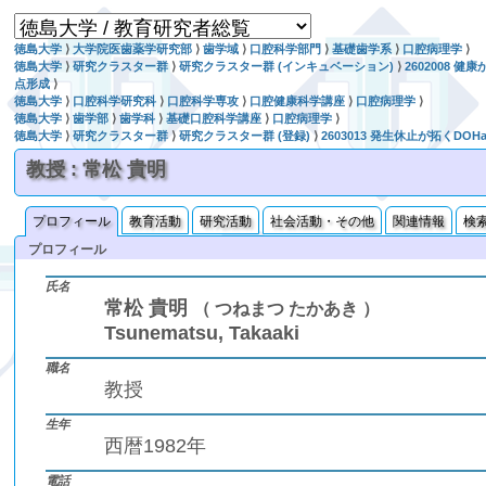
徳島大学
⟩
大学院医歯薬学研究部
⟩
歯学域
⟩
口腔科学部門
⟩
基礎歯学系
⟩
口腔病理学
⟩
徳島大学
⟩
研究クラスター群
⟩
研究クラスター群 (インキュベーション)
⟩
2602008
点形成
⟩
徳島大学
⟩
口腔科学研究科
⟩
口腔科学専攻
⟩
口腔健康科学講座
⟩
口腔病理学
⟩
徳島大学
⟩
歯学部
⟩
歯学科
⟩
基礎口腔科学講座
⟩
口腔病理学
⟩
徳島大学
⟩
研究クラスター群
⟩
研究クラスター群 (登録)
⟩
2603013 発生休止が拓くDO
教授 : 常松 貴明
プロフィール
教育活動
研究活動
社会活動・その他
関連情報
検
プロフィール
氏名
常松 貴明
（ つねまつ たかあき ）
Tsunematsu, Takaaki
職名
教授
生年
西暦1982年
電話