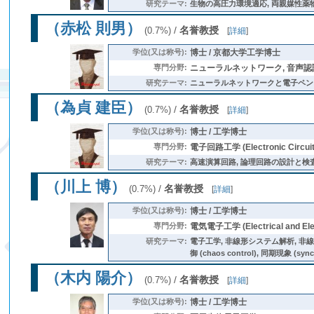
研究テーマ:
生物の高圧力環境適応, 両親媒性薬物
（赤松 則男）
/
名誉教授
(0.7%)
[
詳細
]
学位(又は称号):
博士 / 京都大学工学博士
専門分野:
ニューラルネットワーク, 音声認識
研究テーマ:
ニューラルネットワークと電子ペンを用いる
（為貞 建臣）
/
名誉教授
(0.7%)
[
詳細
]
学位(又は称号):
博士 / 工学博士
専門分野:
電子回路工学 (Electronic Circuit 
研究テーマ:
高速演算回路, 論理回路の設計と検査 (論理回路 
（川上 博）
/
名誉教授
(0.7%)
[
詳細
]
学位(又は称号):
博士 / 工学博士
専門分野:
電気電子工学 (Electrical and Elec
研究テーマ:
電子工学, 非線形システム解析, 非線形制御工学
御 (chaos control), 同期現象 (sync
（木内 陽介）
/
名誉教授
(0.7%)
[
詳細
]
学位(又は称号):
博士 / 工学博士