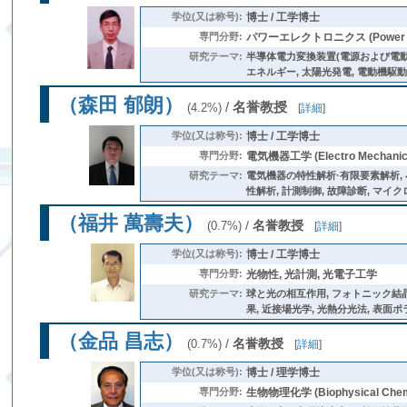
学位(又は称号):
博士 / 工学博士
専門分野:
パワーエレクトロニクス (Power Ele
研究テーマ:
半導体電力変換装置(電源および電動機駆動シス
エネルギー, 太陽光発電, 電動機駆動
（森田 郁朗）
/
名誉教授
(4.2%)
[
詳細
]
学位(又は称号):
博士 / 工学博士
専門分野:
電気機器工学 (Electro Mechanical
研究テーマ:
電気機器の特性解析·有限要素解析, 小形
性解析, 計測制御, 故障診断, マイクロプロ
（福井 萬壽夫）
/
名誉教授
(0.7%)
[
詳細
]
学位(又は称号):
博士 / 工学博士
専門分野:
光物性, 光計測, 光電子工学
研究テーマ:
球と光の相互作用, フォトニック結
果, 近接場光学, 光熱分光法, 表面ポ
（金品 昌志）
/
名誉教授
(0.7%)
[
詳細
]
学位(又は称号):
博士 / 理学博士
専門分野:
生物物理化学 (Biophysical Chem