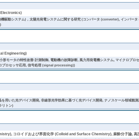
ctronics)
テム)，太陽光発電システムに関する研究 (コンバータ (converter), インバータ (inverter
)
 Engineering)
モータの特性改善·計測制御, 電動機の故障診断, 風力用発電機システム, マイクロプロセッサの計測·制御
セッサ応用, 信号処理 (signal processing))
晶を用いた光デバイス開発, 非線形光学効果に基づく光デバイス開発, ナノスケール領域観測用
ラリトン)
istry), コロイドおよび界面化学 (Colloid and Surface Chemistry), 麻酔分子論, 高圧力