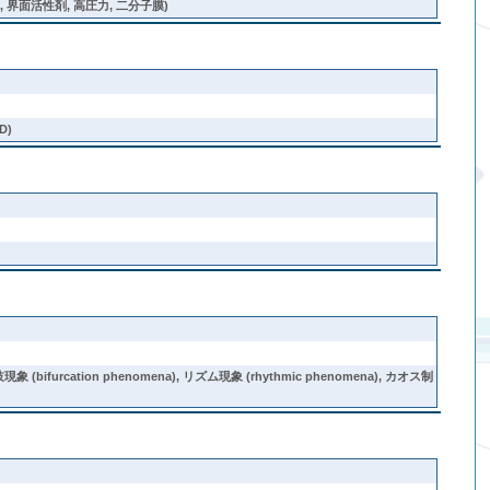
界面活性剤, 高圧力, 二分子膜)
D)
bifurcation phenomena), リズム現象 (rhythmic phenomena), カオス制