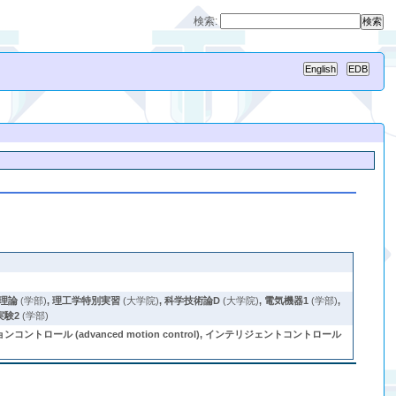
検索:
理論
(学部)
,
理工学特別実習
(大学院)
,
科学技術論D
(大学院)
,
電気機器1
(学部)
,
実験2
(学部)
ル (advanced motion control), インテリジェントコントロール