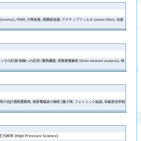
), PWM, 力率改善, 高調波低減, アクティブフィルタ (active filter), 自然
への応用 (電気機器, 有限要素解析 (finite element analysis), 特
の光計測装置開発, 表面電磁波の物性 (微小球, フォトニック結晶, 非線形光学効
科学 (High Pressure Science)