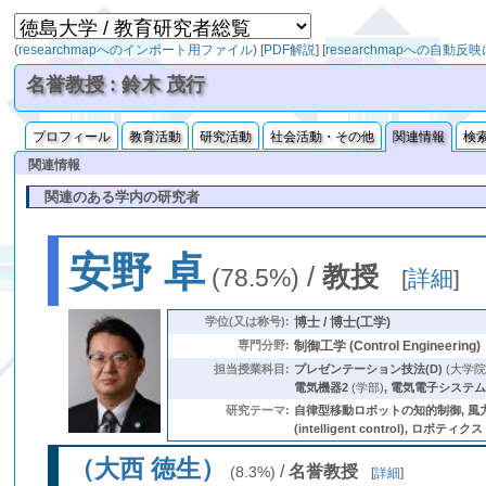
(
researchmapへのインポート用ファイル
)
[
PDF解説
]
[
researchmapへの自動反
名誉教授 : 鈴木 茂行
プロフィール
教育活動
研究活動
社会活動・その他
関連情報
検
関連情報
関連のある学内の研究者
安野 卓
/
教授
(78.5%)
[
詳細
]
学位(又は称号):
博士 / 博士(工学)
専門分野:
制御工学 (Control Engineering)
担当授業科目:
プレゼンテーション技法(D)
(大学院
電気機器2
(学部)
,
電気電子システ
研究テーマ:
自律型移動ロボットの知的制御, 風力・
(intelligent control), ロボティクス 
（大西 徳生）
/
名誉教授
(8.3%)
[
詳細
]