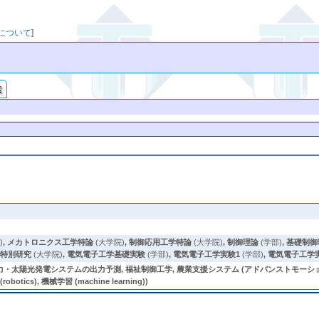
映について
]
索
)
,
メカトロニクス工学特論
(大学院)
,
制御応用工学特論
(大学院)
,
制御理論
(学部)
,
基礎制御
ム特別研究
(大学院)
,
電気電子工学基礎実験
(学部)
,
電気電子工学実験1
(学部)
,
電気電子工学
太陽光発電システムの出力予測, 福祉制御工学, 農業支援システム (アドバンストモーションコントロー
(robotics), 機械学習 (machine learning))