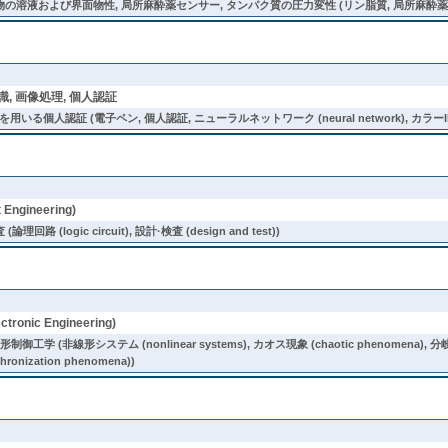
の溶液および界面物性, 局所麻酔薬センサー, タンパク質の圧力変性 (リン脂質, 局所麻酔薬, 
, 画像処理, 個人認証
個人認証 (電子ペン, 個人認証, ニューラルネットワーク (neural network), カラーI
Engineering)
(logic circuit), 設計·検査 (design and test))
tronic Engineering)
 (非線形システム (nonlinear systems), カオス現象 (chaotic phenomena), 分岐現象 (
hronization phenomena))