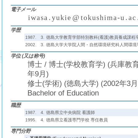
電子メール
i
w
a
s
a
.
y
u
k
i
e
@
t
o
k
u
s
h
i
m
a
-
u
.
a
c
₍
₎
(
)
₍
₎
₍
学歴
1987.
3.
徳島大学教育学部特別教科(看護)教員養成課程
2002.
3.
徳島大学大学院人間・自然環境研究科人間環境
学位 (又は称号)
博士 / 博士(学校教育学) (兵庫教育大
年9月)
修士(学術) (徳島大学) (2002年3月
Bachelor of Education
職歴
1987.
4.
徳島県立中央病院 看護師
1995.
4.
徳島県立看護専門学校 専任教員
専門分野