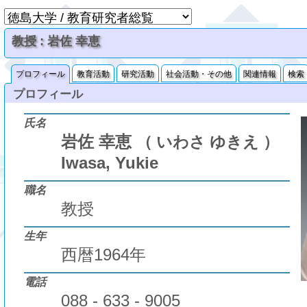
教授 : 岩佐 幸恵
プロフィール
教育活動
研究活動
社会活動・その他
関連情報
検索
プロフィール
氏名
岩佐 幸恵
（ いわさ ゆきえ ）
Iwasa, Yukie
職名
教授
生年
西暦1964年
電話
088 - 633 - 9005